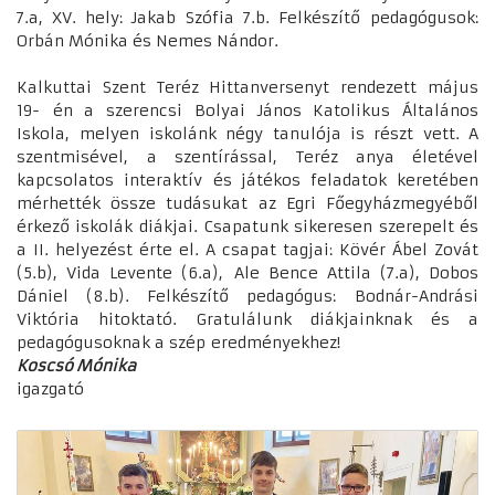
7.a, XV. hely: Jakab Szófia 7.b. Felkészítő pedagógusok:
Orbán Mónika és Nemes Nándor.
Kalkuttai Szent Teréz Hittanversenyt rendezett május
19- én a szerencsi Bolyai János Katolikus Általános
Iskola, melyen iskolánk négy tanulója is részt vett. A
szentmisével, a szentírással, Teréz anya életével
kapcsolatos interaktív és játékos feladatok keretében
mérhették össze tudásukat az Egri Főegyházmegyéből
érkező iskolák diákjai. Csapatunk sikeresen szerepelt és
a II. helyezést érte el. A csapat tagjai: Kövér Ábel Zovát
(5.b), Vida Levente (6.a), Ale Bence Attila (7.a), Dobos
Dániel (8.b). Felkészítő pedagógus: Bodnár-Andrási
Viktória hitoktató. Gratulálunk diákjainknak és a
pedagógusoknak a szép eredményekhez!
Koscsó Mónika
igazgató