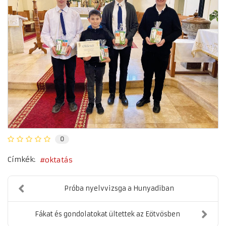
0
Címkék:
oktatás
Próba nyelvvizsga a Hunyadiban
Fákat és gondolatokat ültettek az Eötvösben