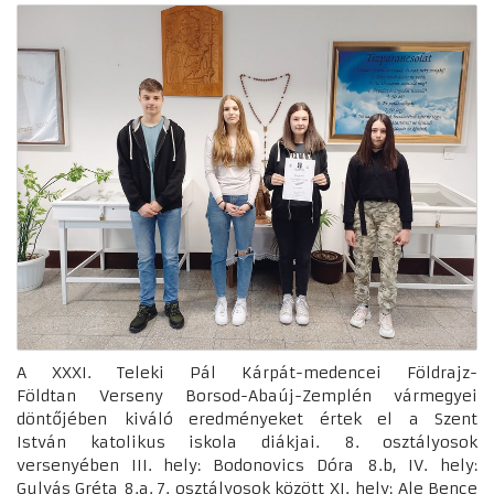
A XXXI. Teleki Pál Kárpát-medencei Földrajz-
Földtan Verseny Borsod-Abaúj-Zemplén vármegyei
döntőjében kiváló eredményeket értek el a Szent
István katolikus iskola diákjai. 8. osztályosok
versenyében III. hely: Bodonovics Dóra 8.b, IV. hely:
Gulyás Gréta 8.a. 7. osztályosok között XI. hely: Ale Bence