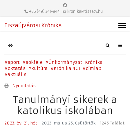
+36 (49) 341-844
kronika@tiszatv.hu
Tiszaújvárosi Krónika
Home
Search
sport
sokféle
Önkormányzati Krónika
oktatás
kultúra
Krónika 40!
címlap
aktuális
Nyomtatás
Tanulmányi sikerek a
katolikus iskolában
2023. év
21. hét
2023. május 25. Csütörtök
1245 Találat