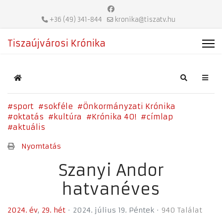
+36 (49) 341-844
kronika@tiszatv.hu
Tiszaújvárosi Krónika
Home
Search
sport
sokféle
Önkormányzati Krónika
oktatás
kultúra
Krónika 40!
címlap
aktuális
Nyomtatás
Szanyi Andor
hatvanéves
2024. év
29. hét
2024. július 19. Péntek
940 Találat