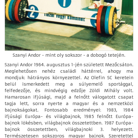
Szanyi Andor - mint oly sokszor - a dobogó tetején.
Szanyi Andor 1964. augusztus 1-jén született Mezőcsáton.
Meglehetősen nehéz családi háttérrel, ahogy ma
mondjuk: hátrányos környezettel. Az Olefin SC keretein
belül ismerkedett meg a súlyemelő sportággal,
felfedezője, és mindvégig edzője Zöldi Mihály volt.
Hamarosan ifjúsági, majd a felnőtt válogatott csapat
tagja lett, sorra nyerte a magyar és a nemzetközi
bajnokságokat. Fontosabb eredményei: 1983, 1984
ifjúsági Európa- és világbajnok, 1985 felnőtt Európa-
bajnok lökésben, világbajnok összetettben. 1987 Európa-
bajnok összetettben, világbajnoki 3. helyezett.
Természetesen sokszoros magyar bajnok. Szeretettel