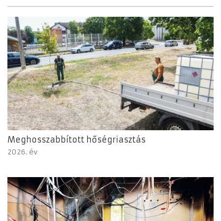
Meghosszabbított hőségriasztás
2026. év