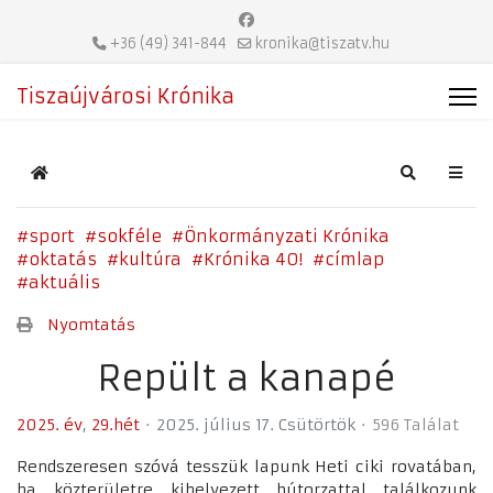
+36 (49) 341-844
kronika@tiszatv.hu
Tiszaújvárosi Krónika
Home
Search
sport
sokféle
Önkormányzati Krónika
oktatás
kultúra
Krónika 40!
címlap
aktuális
Nyomtatás
Repült a kanapé
2025. év
29.hét
2025. július 17. Csütörtök
596 Találat
Rendszeresen szóvá tesszük lapunk Heti ciki rovatában,
ha közterületre kihelyezett bútorzattal találkozunk