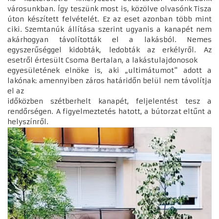
városunkban. Így teszünk most is, közölve olvasónk Tisza
úton készített felvételét. Ez az eset azonban több mint
ciki. Szemtanúk állítása szerint ugyanis a kanapét nem
akárhogyan távolították el a lakásból. Nemes
egyszerűséggel kidobták, ledobták az erkélyről. Az
esetről értesült Csoma Bertalan, a lakástulajdonosok
egyesületének elnöke is, aki „ultimátumot" adott a
lakónak: amennyiben záros határidőn belül nem távolítja
el az
időközben szétberhelt kanapét, feljelentést tesz a
rendőrségen. A figyelmeztetés hatott, a bútorzat eltűnt a
helyszínről.