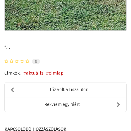
f.l.
0
Címkék:
aktuális
címlap
Tűz volt a Tisza úton
Rekviem egy fáért
KAPCSOLÓDÓ HOZZÁSZÓLÁSOK