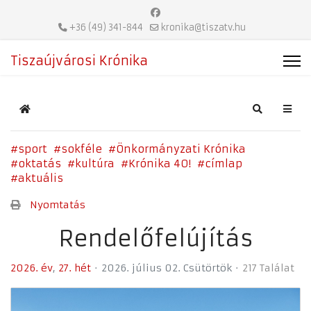
+36 (49) 341-844
kronika@tiszatv.hu
Tiszaújvárosi Krónika
Home
Search
sport
sokféle
Önkormányzati Krónika
oktatás
kultúra
Krónika 40!
címlap
aktuális
Nyomtatás
Rendelőfelújítás
2026. év
27. hét
2026. július 02. Csütörtök
217 Találat