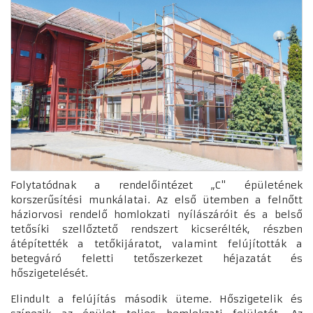
Folytatódnak a rendelőintézet „C" épületének
korszerűsítési munkálatai. Az első ütemben a felnőtt
háziorvosi rendelő homlokzati nyílászáróit és a belső
tetősíki szellőztető rendszert kicserélték, részben
átépítették a tetőkijáratot, valamint felújították a
betegváró feletti tetőszerkezet héjazatát és
hőszigetelését.
Elindult a felújítás második üteme. Hőszigetelik és