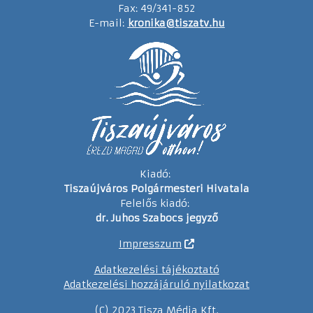
Fax: 49/341-852
E-mail:
kronika@tiszatv.hu
Kiadó:
Tiszaújváros Polgármesteri Hivatala
Felelős kiadó:
dr. Juhos Szabocs jegyző
Impresszum
Adatkezelési tájékoztató
Adatkezelési hozzájáruló nyilatkozat
(C) 2023 Tisza Média Kft.