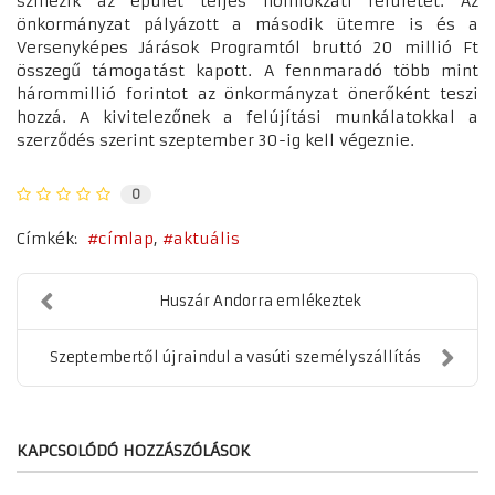
színezik az épület teljes homlokzati felületét. Az
önkormányzat pályázott a második ütemre is és a
Versenyképes Járások Programtól bruttó 20 millió Ft
összegű támogatást kapott. A fennmaradó több mint
hárommillió forintot az önkormányzat önerőként teszi
hozzá. A kivitelezőnek a felújítási munkálatokkal a
szerződés szerint szeptember 30-ig kell végeznie.
0
Címkék:
címlap
aktuális
Huszár Andorra emlékeztek
Szeptembertől újraindul a vasúti személyszállítás
KAPCSOLÓDÓ HOZZÁSZÓLÁSOK