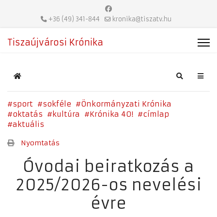
+36 (49) 341-844
kronika@tiszatv.hu
Tiszaújvárosi Krónika
Home
Search
sport
sokféle
Önkormányzati Krónika
oktatás
kultúra
Krónika 40!
címlap
aktuális
Nyomtatás
Óvodai beiratkozás a
2025/2026-os nevelési
évre