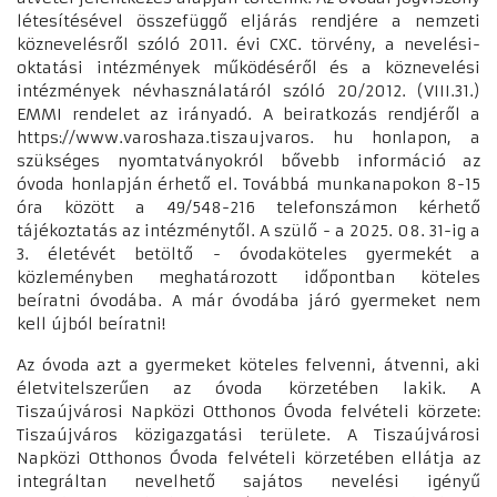
létesítésével összefüggő eljárás rendjére a nemzeti
köznevelésről szóló 2011. évi CXC. törvény, a nevelési-
oktatási intézmények működéséről és a köznevelési
intézmények névhasználatáról szóló 20/2012. (VIII.31.)
EMMI rendelet az irányadó. A beiratkozás rendjéről a
https://www.varoshaza.tiszaujvaros. hu honlapon, a
szükséges nyomtatványokról bővebb információ az
óvoda honlapján érhető el. Továbbá munkanapokon 8-15
óra között a 49/548-216 telefonszámon kérhető
tájékoztatás az intézménytől. A szülő - a 2025. 08. 31-ig a
3. életévét betöltő - óvodaköteles gyermekét a
közleményben meghatározott időpontban köteles
beíratni óvodába. A már óvodába járó gyermeket nem
kell újból beíratni!
Az óvoda azt a gyermeket köteles felvenni, átvenni, aki
életvitelszerűen az óvoda körzetében lakik. A
Tiszaújvárosi Napközi Otthonos Óvoda felvételi körzete:
Tiszaújváros közigazgatási területe. A Tiszaújvárosi
Napközi Otthonos Óvoda felvételi körzetében ellátja az
integráltan nevelhető sajátos nevelési igényű