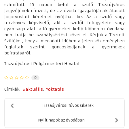
számított 15 napon belül a szülő Tiszaújváros
jegyzőjének címzett, de az óvoda igazgatójának átadott
jogorvoslati kérelmet nyújthat be. Az a szülő vagy
törvényes képviselő, aki a szülői felügyelete vagy
gyámsága alatt álló gyermeket kellő időben az óvodába
nem íratja be, szabálysértést követ el. Kérjük a Tisztelt
Szülőket, hogy a megadott időben a jelen közleményben
foglaltak szerint gondoskodjanak a gyermekek
beíratásáról.
Tiszaújvárosi Polgármesteri Hivatal
0
Címkék:
aktuális
oktatás
Tiszaújvárosi fúvós sikerek
Nyílt napok az óvodában