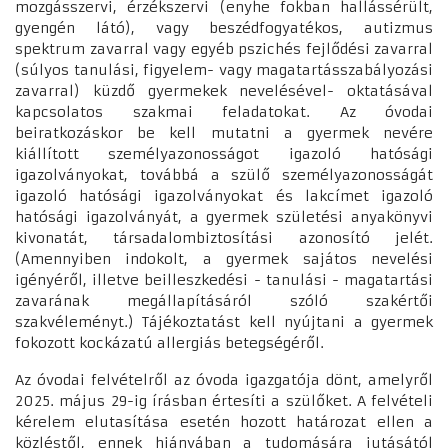
mozgásszervi, érzékszervi (enyhe fokban hallássérült,
gyengén látó), vagy beszédfogyatékos, autizmus
spektrum zavarral vagy egyéb pszichés fejlődési zavarral
(súlyos tanulási, figyelem- vagy magatartásszabályozási
zavarral) küzdő gyermekek nevelésével- oktatásával
kapcsolatos szakmai feladatokat. Az óvodai
beiratkozáskor be kell mutatni a gyermek nevére
kiállított személyazonosságot igazoló hatósági
igazolványokat, továbbá a szülő személyazonosságát
igazoló hatósági igazolványokat és lakcímet igazoló
hatósági igazolványát, a gyermek születési anyakönyvi
kivonatát, társadalombiztosítási azonosító jelét.
(Amennyiben indokolt, a gyermek sajátos nevelési
igényéről, illetve beilleszkedési - tanulási - magatartási
zavarának megállapításáról szóló szakértői
szakvéleményt.) Tájékoztatást kell nyújtani a gyermek
fokozott kockázatú allergiás betegségéről.
Az óvodai felvételről az óvoda igazgatója dönt, amelyről
2025. május 29-ig írásban értesíti a szülőket. A felvételi
kérelem elutasítása esetén hozott határozat ellen a
közléstől, ennek hiányában a tudomására jutásától