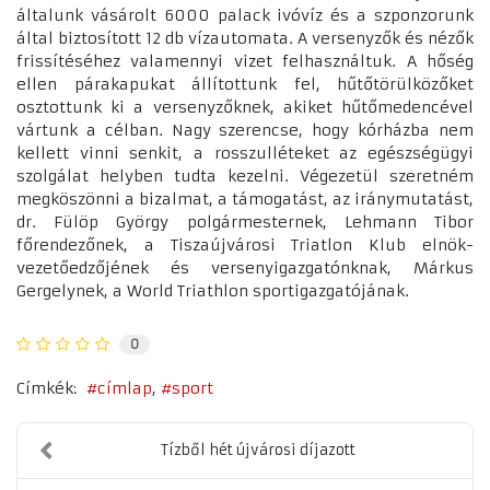
általunk vásárolt 6000 palack ivóvíz és a szponzorunk
által biztosított 12 db vízautomata. A versenyzők és nézők
frissítéséhez valamennyi vizet felhasználtuk. A hőség
ellen párakapukat állítottunk fel, hűtőtörülközőket
osztottunk ki a versenyzőknek, akiket hűtőmedencével
vártunk a célban. Nagy szerencse, hogy kórházba nem
kellett vinni senkit, a rosszulléteket az egészségügyi
szolgálat helyben tudta kezelni. Végezetül szeretném
megköszönni a bizalmat, a támogatást, az iránymutatást,
dr. Fülöp György polgármesternek, Lehmann Tibor
főrendezőnek, a Tiszaújvárosi Triatlon Klub elnök-
vezetőedzőjének és versenyigazgatónknak, Márkus
Gergelynek, a World Triathlon sportigazgatójának.
0
Címkék:
címlap
sport
Tízből hét újvárosi díjazott