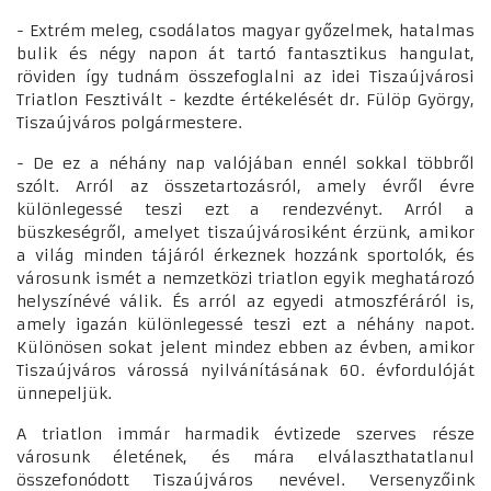
- Extrém meleg, csodálatos magyar győzelmek, hatalmas
bulik és négy napon át tartó fantasztikus hangulat,
röviden így tudnám összefoglalni az idei Tiszaújvárosi
Triatlon Fesztivált - kezdte értékelését dr. Fülöp György,
Tiszaújváros polgármestere.
- De ez a néhány nap valójában ennél sokkal többről
szólt. Arról az összetartozásról, amely évről évre
különlegessé teszi ezt a rendezvényt. Arról a
büszkeségről, amelyet tiszaújvárosiként érzünk, amikor
a világ minden tájáról érkeznek hozzánk sportolók, és
városunk ismét a nemzetközi triatlon egyik meghatározó
helyszínévé válik. És arról az egyedi atmoszféráról is,
amely igazán különlegessé teszi ezt a néhány napot.
Különösen sokat jelent mindez ebben az évben, amikor
Tiszaújváros várossá nyilvánításának 60. évfordulóját
ünnepeljük.
A triatlon immár harmadik évtizede szerves része
városunk életének, és mára elválaszthatatlanul
összefonódott Tiszaújváros nevével. Versenyzőink