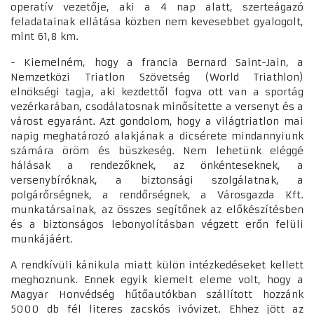
operatív vezetője, aki a 4 nap alatt, szerteágazó
feladatainak ellátása közben nem kevesebbet gyalogolt,
mint 61,8 km.
- Kiemelném, hogy a francia Bernard Saint-Jain, a
Nemzetközi Triatlon Szövetség (World Triathlon)
elnökségi tagja, aki kezdettől fogva ott van a sportág
vezérkarában, csodálatosnak minősítette a versenyt és a
várost egyaránt. Azt gondolom, hogy a világtriatlon mai
napig meghatározó alakjának a dicsérete mindannyiunk
számára öröm és büszkeség. Nem lehetünk eléggé
hálásak a rendezőknek, az önkénteseknek, a
versenybíróknak, a biztonsági szolgálatnak, a
polgárőrségnek, a rendőrségnek, a Városgazda Kft.
munkatársainak, az összes segítőnek az előkészítésben
és a biztonságos lebonyolításban végzett erőn felüli
munkájáért.
A rendkívüli kánikula miatt külön intézkedéseket kellett
meghoznunk. Ennek egyik kiemelt eleme volt, hogy a
Magyar Honvédség hűtőautókban szállított hozzánk
5000 db fél literes zacskós ivóvizet. Ehhez jött az