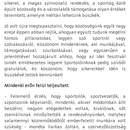
sikerei, a magas színvonalú rendezés, a sportág köré
épült közösség és a városlakók támogatása olyan értéket
teremtett, amelyre méltán lehetünk büszkék.
Jó volt újra megtapasztalni, hogy közösségünk egyik nagy
ereje éppen abban rejlik, ahogyan együtt tudunk megélni
fontos pillanatokat, legyen szó sportról vagy
szórakozásról. Köszönöm mindenkinek, aki munkájával,
támogatásával, szurkolásával, vagy egyszerűen a
jelenlétével hozzájárult ahhoz, hogy az idei fesztivál
ismét emlékezetes legyen! Sportolóinknak pedig szívből
gratulálok, és köszönöm, hogy sikereikkel idén is
büszkévé tettek bennünket!
Mindenki erőn felül teljesített
- Felemelő érzés, hogy sportolók, sportvezetők, a
szponzorok képviselői, mindenki, akivel módomban állt
beszélni, nagyon elégedettek voltak, kiválónak, sőt
zseniálisnak minősítették a rendezvényünket, melyhez
valamennyi közreműködőtől emberfeletti munkára volt
szükség - mondta Farkas Zoltán, a szervezőbizottság