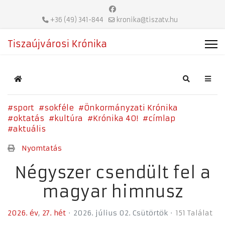
+36 (49) 341-844
kronika@tiszatv.hu
Tiszaújvárosi Krónika
Home
Search
sport
sokféle
Önkormányzati Krónika
oktatás
kultúra
Krónika 40!
címlap
aktuális
Nyomtatás
Négyszer csendült fel a
magyar himnusz
2026. év
27. hét
2026. július 02. Csütörtök
151 Találat