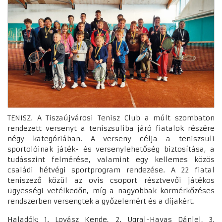
TENISZ. A Tiszaújvárosi Tenisz Club a múlt szombaton
rendezett versenyt a teniszsuliba járó fiatalok részére
négy kategóriában. A verseny célja a teniszsuli
sportolóinak játék- és versenylehetőség biztosítása, a
tudásszint felmérése, valamint egy kellemes közös
családi hétvégi sportprogram rendezése. A 22 fiatal
teniszező közül az ovis csoport résztvevői játékos
ügyességi vetélkedőn, míg a nagyobbak körmérkőzéses
rendszerben versengtek a győzelemért és a díjakért.
Haladók: 1. Lovász Kende, 2. Ugrai-Havas Dániel, 3.