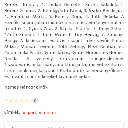
Kerezsi Kristóf, 4. Jordán Demeter Közép haladók: 1.
Berecz Zsanna, 2. Kerékgyártó Fanni, 3. Szabó Bendegúz,
4. Halamba Márta, 5. Berecz Dóra, 6. Tóth Rebeka A
kezdők csoportjában indulók mini tenisz versenyszámban
indultak: 1. Gyuris Zita, 2. Sándor Flórián, 3. Tanyi Zalán,
4.Tóth Konrád, 5. Imre Máté, 6. Luy Hedvig, 7. Zimonyi
Hanga A kisiskolás és ovis csoport résztvevői: Fülöp
Miksa, Molnár Levente, Tóth Zétény, Elezi Gentián és
Fülöp Janka Edzők: Gyuris János, Gyuris Norbert és Nemes
Nándor A verseny színvonalas megrendezését
Tiszaújváros önkormányzata támogatta, melyet ezúton is
szeretnénk megköszönni! Gratulálunk a versenyzőknek,
és további sportsikereket kívánunk nekik!
Nemes Nándor elnök
0
Címkék:
sport
címlap