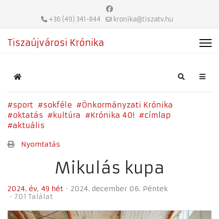
+36 (49) 341-844
kronika@tiszatv.hu
Tiszaújvárosi Krónika
Home
Search
sport
sokféle
Önkormányzati Krónika
oktatás
kultúra
Krónika 40!
címlap
aktuális
Nyomtatás
Mikulás kupa
2024. év
49 hét
2024. december 06. Péntek
701 Találat