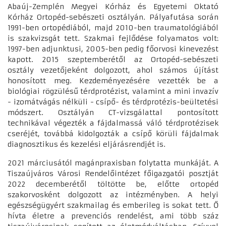
Abaúj-Zemplén Megyei Kórház és Egyetemi Oktató
Kórház Ortopéd-sebészeti osztályán. Pályafutása során
1991-ben ortopédiából, majd 2010-ben traumatológiából
is szakvizsgát tett. Szakmai fejlődése folyamatos volt:
1997-ben adjunktusi, 2005-ben pedig főorvosi kinevezést
kapott. 2015 szeptemberétől az Ortopéd-sebészeti
osztály vezetőjeként dolgozott, ahol számos újítást
honosított meg. Kezdeményezésére vezették be a
biológiai rögzülésű térdprotézist, valamint a mini invazív
- izomátvágás nélküli - csípő- és térdprotézis-beültetési
módszert. Osztályán CT-vizsgálattal pontosított
technikával végezték a fájdalmassá váló térdprotézisek
cseréjét, továbbá kidolgozták a csípő körüli fájdalmak
diagnosztikus és kezelési eljárásrendjét is.
2021 márciusától magánpraxisban folytatta munkáját. A
Tiszaújváros Városi Rendelőintézet főigazgatói posztját
2022 decemberétől töltötte be, előtte ortopéd
szakorvosként dolgozott az intézményben. A helyi
egészségügyért szakmailag és emberileg is sokat tett. Ő
hívta életre a prevenciós rendelést, ami több száz