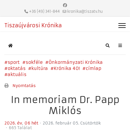
+36 (49) 341-844
kronika@tiszatv.hu
Tiszaújvárosi Krónika
Home
Search
sport
sokféle
Önkormányzati Krónika
oktatás
kultúra
Krónika 40!
címlap
aktuális
Nyomtatás
In memoriam Dr. Papp
Miklós
2026. év
06 hét
2026. február 05. Csütörtök
665 Találat