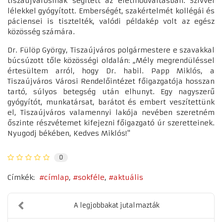
tiszaújvárosinak segített az életmódváltásban. Szívvel
lélekkel gyógyított. Emberségét, szakértelmét kollégái és
páciensei is tisztelték, valódi példakép volt az egész
közösség számára.
Dr. Fülöp György, Tiszaújváros polgármestere e szavakkal
búcsúzott tőle közösségi oldalán: „Mély megrendüléssel
értesültem arról, hogy Dr. habil. Papp Miklós, a
Tiszaújváros Városi Rendelőintézet főigazgatója hosszan
tartó, súlyos betegség után elhunyt. Egy nagyszerű
gyógyítót, munkatársat, barátot és embert veszítettünk
el, Tiszaújváros valamennyi lakója nevében szeretném
őszinte részvétemet kifejezni főigazgató úr szeretteinek.
Nyugodj békében, Kedves Miklós!"
0
Címkék:
címlap
sokféle
aktuális
A legjobbakat jutalmazták