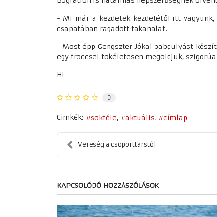
Bogratlon is hatalmas népszerűségnek örven
- Mi már a kezdetek kezdetétől itt vagyunk,
csapatában ragadott fakanalat.
- Most épp Gengszter Jókai babgulyást készítü
egy fröccsel tökéletesen megoldjuk, szigorúan 
HL
0
Címkék:
sokféle
aktuális
címlap
Vereség a csoporttárstól
KAPCSOLÓDÓ HOZZÁSZÓLÁSOK