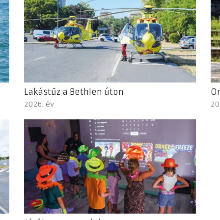
Lakástűz a Bethlen úton
Or
2026. év
20