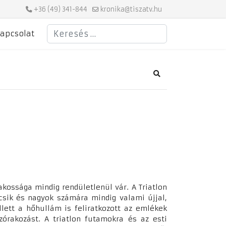
+36 (49) 341-844
kronika@tiszatv.hu
Keresés
apcsolat
Search
akossága mindig rendületlenül vár. A Triatlon
icsik és nagyok számára mindig valami újjal,
lett a hőhullám is feliratkozott az emlékek
zórakozást. A triatlon futamokra és az esti