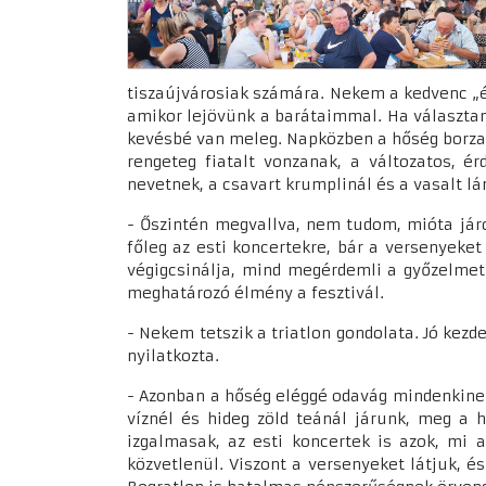
tiszaújvárosiak számára. Nekem a kedvenc „é
amikor lejövünk a barátaimmal. Ha választan
kevésbé van meleg. Napközben a hőség borzal
rengeteg fiatalt vonzanak, a változatos, é
nevetnek, a csavart krumplinál és a vasalt lá
- Őszintén megvallva, nem tudom, mióta járo
főleg az esti koncertekre, bár a versenyeket
végigcsinálja, mind megérdemli a győzelmet
meghatározó élmény a fesztivál.
- Nekem tetszik a triatlon gondolata. Jó kez
nyilatkozta.
- Azonban a hőség eléggé odavág mindenkinek,
víznél és hideg zöld teánál járunk, meg a 
izgalmasak, az esti koncertek is azok, mi 
közvetlenül. Viszont a versenyeket látjuk, 