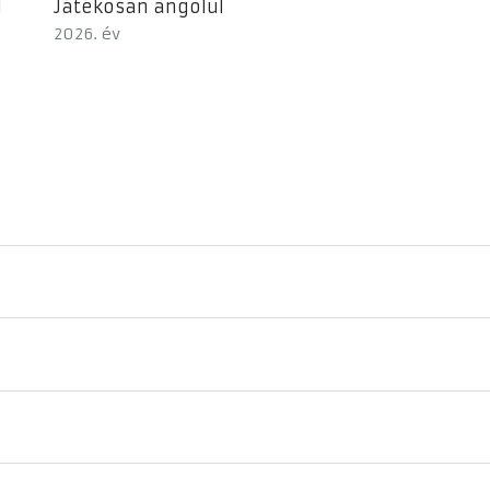
l
Játékosan angolul
2026. év