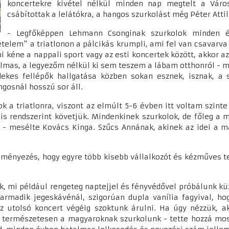
koncertekre kivétel nélkül minden nap megtelt a Váro
csábítottak a lelátókra, a hangos szurkolást még Péter Atti
- Legfőképpen Lehmann Csonginak szurkolok minden év
telem" a triatlonon a pálcikás krumpli, ami fel van csavarva
i kéne a nappali sport vagy az esti koncertek között, akkor 
mas, a legyezőm nélkül ki sem teszem a lábam otthonról - mon
rdekes fellépők hallgatása közben sokan esznek, isznak, a 
ngosnál hosszú sor áll.
k a triatlonra, viszont az elmúlt 5-6 évben itt voltam szint
 is rendszerint követjük. Mindenkinek szurkolok, de főleg a
 - mesélte Kovács Kinga. Szűcs Annának, akinek az idei a m
deményezés, hogy egyre több kisebb vállalkozót és kézműves t
 mi például rengeteg naptejjel és fényvédővel próbálunk küzd
harmadik jegeskávénál, szigorúan dupla vanília fagyival, ho
az utolsó koncert végéig szoktunk árulni. Ha úgy nézzük,
és természetesen a magyaroknak szurkolunk - tette hozzá mos