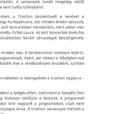
sháztér. A versenyek ismét rengeteg nézőt
la sem tudta túlkiabálni.
ben, a Triatlon összeolvadt a nevével a
 egy hurkapálcára, ezt minden évben veszünk,
az esti koncerteket mondanám, mert akkor már
dta Firtkó Laura. Az esti koncertek évek óta
sörsátorban baráti társaságok beszélgetnek,
e minden nap. A barátaimmal szoktam lejárni,
 magyaroknak. Azért, aki ebben a hőségben ezt
ásodik éve a rendezvényen árusként, szintén
ermékeket is beengednek a triatlon napjaira -
eni a leégés ellen. Szerintem a hatodik liter
gy biztosan lehűljön a testünk. A programok
 akkor kint vagyunk a programokon, csak nem
olyogva Anna. A triatlon versenyek mellett a