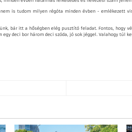
d, minden évben hatalmas lelkesedés és nevezési szám jelle
 nem is tudom milyen régóta minden évben - emlékezett viss
nk, bár itt a hőségben elég pusztító feladat. Fontos, hogy vé
egy deci bor három deci szóda, jó sok jéggel. Valahogy túl kel