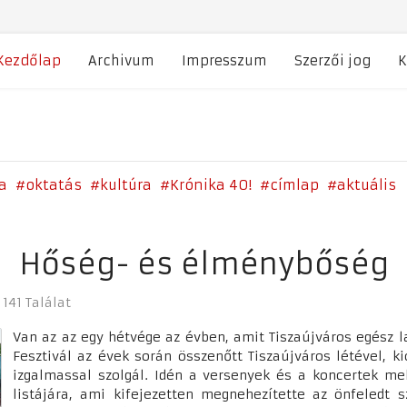
Kezdőlap
Archivum
Impresszum
Szerzői jog
K
a
oktatás
kultúra
Krónika 40!
címlap
aktuális
Hőség- és élménybőség
141 Találat
Van az az egy hétvége az évben, amit Tiszaújváros egész l
Fesztivál az évek során összenőtt Tiszaújváros létével, k
izgalmassal szolgál. Idén a versenyek és a koncertek mel
listájára, ami kifejezetten megnehezítette az önfeledt s