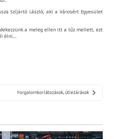
mzi.
za Szíjártó László, aki a Városért Egyesület
dekezzünk a meleg ellen itt a tűz mellett, ezt
l élni...
Forgalomkorlátozások, útlezárások