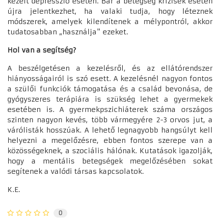
kezelt depresszió esetén. Bár a betegség krízisek esetén
újra jelentkezhet, ha valaki tudja, hogy léteznek
módszerek, amelyek kilendítenek a mélypontról, akkor
tudatosabban „használja" ezeket.
Hol van a segítség?
A beszélgetésen a kezelésről, és az ellátórendszer
hiányosságairól is szó esett. A kezelésnél nagyon fontos
a szülői funkciók támogatása és a család bevonása, de
gyógyszeres terápiára is szükség lehet a gyermekek
esetében is. A gyermekpszichiáterek száma országos
szinten nagyon kevés, több vármegyére 2-3 orvos jut, a
várólisták hosszúak. A lehető legnagyobb hangsúlyt kell
helyezni a megelőzésre, ebben fontos szerepe van a
közösségeknek, a szociális hálónak. Kutatások igazolják,
hogy a mentális betegségek megelőzésében sokat
segítenek a valódi társas kapcsolatok.
K.E.
0