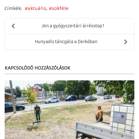
Címkék:
aktuális
sokféle
Jön a gyógyszertári árrésstop?
Hunyadis táncgála a Derkóban
KAPCSOLÓDÓ HOZZÁSZÓLÁSOK