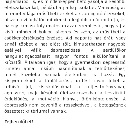
hajlamaiból is, és mindenképpen befolyásolja a későbbi
életszakaszokat, például a párkapcsolatot. Manapság az
internet világa erősítheti ezeket a szorongató érzéseket,
hiszen a világhálón mindenki a legjobb arcát mutatja, és
ha egy kamasz folyamatosan azzal szembesül, hogy rajta
kívül mindenki boldog, sikeres és szép, az erősítheti a
csökkentértékűség érzését. Aki naponta hat órát, vagy
annál többet a net előtt tölt, kimutathatóan nagyobb
eséllyel válik depresszióssá. A serdülőkor
hangulatingadozásait nagyon fontos elkülöníteni a
krízistől. Általában igaz, hogy a gyermekkori depresszió
tünetei annál inkább hasonlítanak a felnőttekéhez,
minél közelebb vannak életkorban is hozzá. Egy
kisgyermeknél a táplálkozási, ürítési zavar lehet a
felhívó jel, kisiskolásoknál a teljesítményzavar,
agresszió, majd későbbi életszakaszokban a beszűkült
érdeklődés, a motiváció hiánya, örömképtelenség. A
depresszió nem egyenlő a rosszkedvvel, a betegségnek
összetett kritériumai vannak.
Fejben dől el?