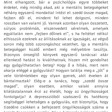
Mint elhangzott, bár a pszichológia egyre többeket
érdekel, még mindig akad, aki a mentális betegségeket
néhány egyszerű mondattal intézi el: szedd össze magad,
fejben dől el, mindent fel lehet dolgozni, minden
rosszban van valami jó. Vannak azonban olyan összetett,
súlyos problémák, elszenvedett sérelmek, amelyek
egyáltalán nem „fejben dőlnek el", s ha feltétel nélkül
elhisszük ezeknek az állításoknak az igazságát, az végső
soron még több szorongáshoz vezethet, így a mentális
betegséggel küzdő embert még mélyebbre taszítja.
Bizonyos önsegítő könyvek egyszerű tanácsai akár
ellenkező hatást is kiválthatnak, hiszen mit gondolhat
egy gyógyíthatatlan beteg? Hogy ő a hibás, mert nem
akarja eléggé a gyógyulást? Hogyan találja meg a „jót" a
vele történtekben egy olyan gyerek, akit éveken át
bántalmaztak? Elég-e a tanács, hogy „szedd össze
magad", olyan esetben, amikor valaki annyira
kilátástalannak érzi az életét, hogy az öngyilkosságot
fontolgatja? A depresszióból szakszerű és hatékony
segítséggel lehetséges a gyógyulás, ezt bizonyítja, hogy
tizedére csökken a befejezett öngyilkosságok száma a