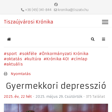
+36 (49) 341-844
kronika@tiszatv.hu
Tiszaújvárosi Krónika
Home
Search
sport
sokféle
Önkormányzati Krónika
oktatás
kultúra
Krónika 40!
címlap
aktuális
Nyomtatás
Gyermekkori depresszió
2025. év
22 hét
2025. május 29. Csütörtök
375 Találat