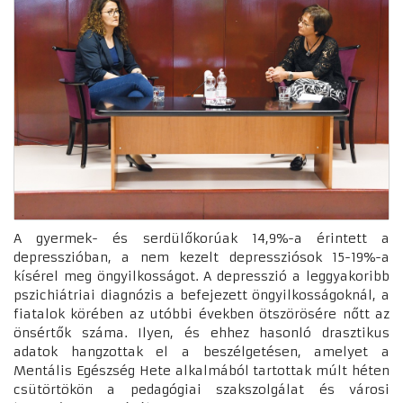
A gyermek- és serdülőkorúak 14,9%-a érintett a
depresszióban, a nem kezelt depressziósok 15-19%-a
kísérel meg öngyilkosságot. A depresszió a leggyakoribb
pszichiátriai diagnózis a befejezett öngyilkosságoknál, a
fiatalok körében az utóbbi években ötszörösére nőtt az
önsértők száma. Ilyen, és ehhez hasonló drasztikus
adatok hangzottak el a beszélgetésen, amelyet a
Mentális Egészség Hete alkalmából tartottak múlt héten
csütörtökön a pedagógiai szakszolgálat és városi