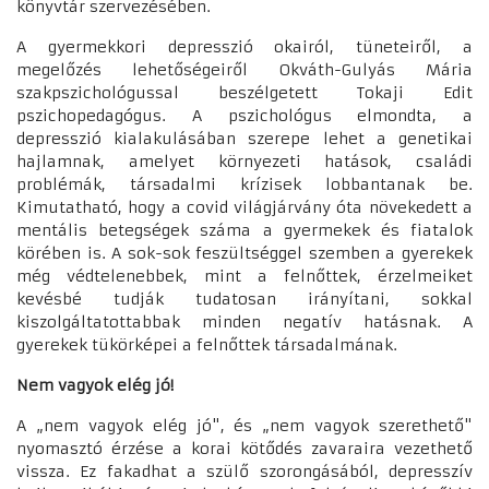
könyvtár szervezésében.
A gyermekkori depresszió okairól, tüneteiről, a
megelőzés lehetőségeiről Okváth-Gulyás Mária
szakpszichológussal beszélgetett Tokaji Edit
pszichopedagógus. A pszichológus elmondta, a
depresszió kialakulásában szerepe lehet a genetikai
hajlamnak, amelyet környezeti hatások, családi
problémák, társadalmi krízisek lobbantanak be.
Kimutatható, hogy a covid világjárvány óta növekedett a
mentális betegségek száma a gyermekek és fiatalok
körében is. A sok-sok feszültséggel szemben a gyerekek
még védtelenebbek, mint a felnőttek, érzelmeiket
kevésbé tudják tudatosan irányítani, sokkal
kiszolgáltatottabbak minden negatív hatásnak. A
gyerekek tükörképei a felnőttek társadalmának.
Nem vagyok elég jó!
A „nem vagyok elég jó", és „nem vagyok szerethető"
nyomasztó érzése a korai kötődés zavaraira vezethető
vissza. Ez fakadhat a szülő szorongásából, depresszív