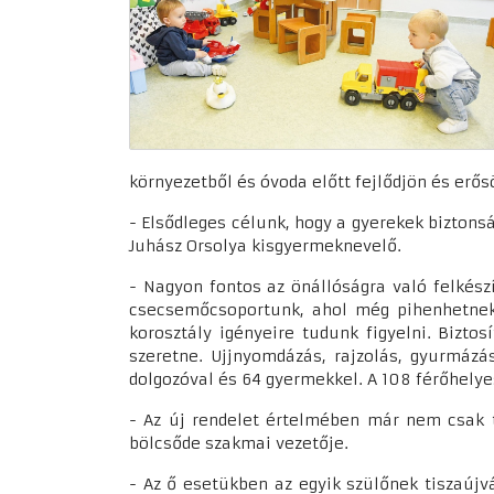
környezetből és óvoda előtt fejlődjön és er
- Elsődleges célunk, hogy a gyerekek biztons
Juhász Orsolya kisgyermeknevelő.
- Nagyon fontos az önállóságra való felkés
csecsemőcsoportunk, ahol még pihenhetnek d
korosztály igényeire tudunk figyelni. Bizto
szeretne. Ujjnyomdázás, rajzolás, gyurmázá
dolgozóval és 64 gyermekkel. A 108 férőhely
- Az új rendelet értelmében már nem csak t
bölcsőde szakmai vezetője.
- Az ő esetükben az egyik szülőnek tiszaújvá