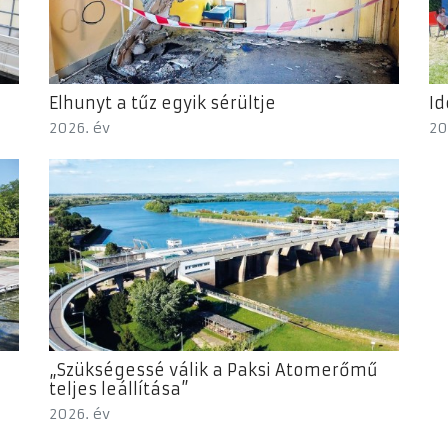
Elhunyt a tűz egyik sérültje
Id
2026. év
20
„Szükségessé válik a Paksi Atomerőmű
teljes leállítása”
2026. év