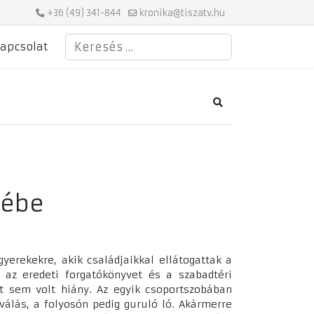
+36 (49) 341-844
kronika@tiszatv.hu
Keresés
apcsolat
Search
débe
gyerekekre, akik családjaikkal ellátogattak a
 az eredeti forgatókönyvet és a szabadtéri
tt sem volt hiány. Az egyik csoportszobában
álás, a folyosón pedig guruló ló. Akármerre