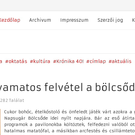
Kezdőlap
Archivum
Impresszum
Szerzői jog
K
a
oktatás
kultúra
Krónika 40!
címlap
aktuális
yamatos felvétel a bölcső
282 Találat
Cukor bohóc, ételkóstoló és önfeledt játék várt azokra a 
Napsugár Bölcsőde idei nyílt napjára. Bár az eső átírta
programok a pavilonokba költöztek, felfedezni valóból o
hatalmas matatófal, a másikban arcfestés és csillámtetov