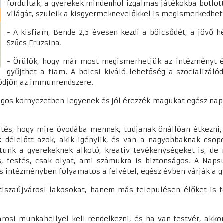
fordultak, a gyerekek mindenhol izgalmas játékokba botlot
világát, szüleik a kisgyermeknevelőkkel is megismerkedhet
- A kisfiam, Bende 2,5 évesen kezdi a bölcsődét, a jövő 
Szűcs Fruzsina.
- Örülök, hogy már most megismerhetjük az intézményt és
gyűjthet a fiam. A bölcsi kiváló lehetőség a szocializáló
ősödjön az immunrendszere.
ágos környezetben legyenek és jól érezzék magukat egész nap
zítés, hogy mire óvodába mennek, tudjanak önállóan étkezni,
élelőtt azok, akik igénylik, és van a nagyobbaknak csopo
sítunk a gyerekeknek alkotó, kreatív tevékenységeket is, de
s, festés, csak olyat, ami számukra is biztonságos. A Na
es intézményben folyamatos a felvétel, egész évben várják a 
iszaújvárosi lakosokat, hanem más településen élőket is f
rosi munkahellyel kell rendelkezni, és ha van testvér, akko