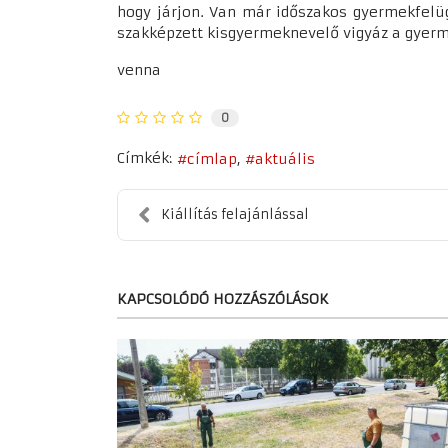
hogy járjon. Van már időszakos gyermekfelüg
szakképzett kisgyermeknevelő vigyáz a gyerm
venna
0
Címkék:
címlap
aktuális
Kiállítás felajánlással
KAPCSOLÓDÓ HOZZÁSZÓLÁSOK