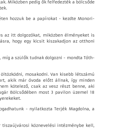
tak. Miközben pedig ők felfedezték a bölcsőde
tek.
héten hozzuk be a papírokat - kezdte Monori-
 az itt dolgozókat, miközben élményeket is
dásra, hogy egy kicsit kiszakadjon az otthoni
, míg a szülők tudnak dolgozni - mondta Tóth-
 öltözködni, mosakodni. Van kisebb létszámú
rt, akik már óvoda előtt állnak, így minden
 nem kötelező, csak az vesz részt benne, aki
psugár Bölcsődében most 3 pavilon üzemel 18
gyerekeket.
ogadhatunk - nyilatkozta Terjék Magdolna, a
r tiszaújvárosi köznevelési intézménybe kell,