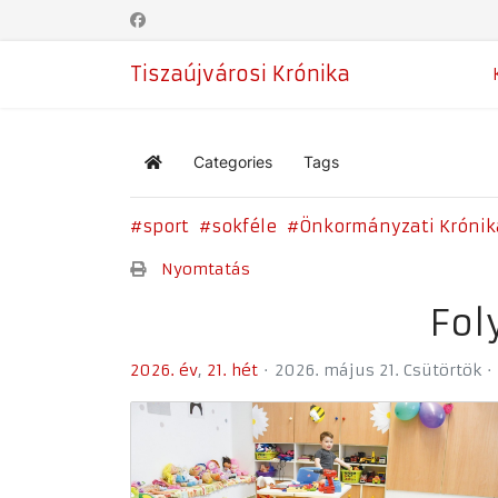
Tiszaújvárosi Krónika
Categories
Tags
Home
sport
sokféle
Önkormányzati Krónik
Nyomtatás
Fol
2026. év
21. hét
2026. május 21. Csütörtök