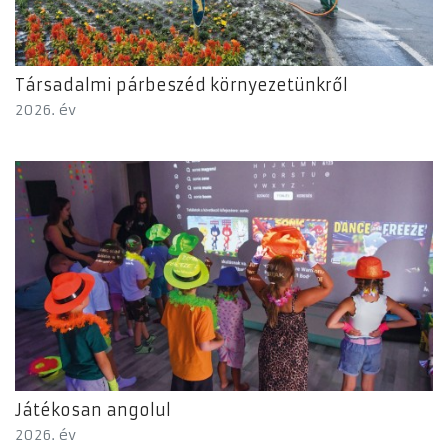
Társadalmi párbeszéd környezetünkről
2026. év
Játékosan angolul
2026. év