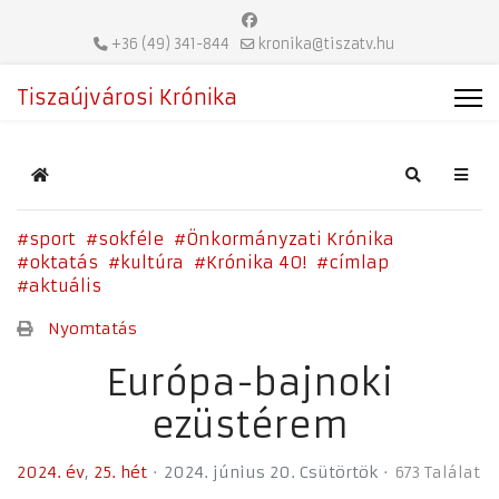
+36 (49) 341-844
kronika@tiszatv.hu
Tiszaújvárosi Krónika
Home
Search
sport
sokféle
Önkormányzati Krónika
oktatás
kultúra
Krónika 40!
címlap
aktuális
Nyomtatás
Európa-bajnoki
ezüstérem
2024. év
25. hét
2024. június 20. Csütörtök
673 Találat