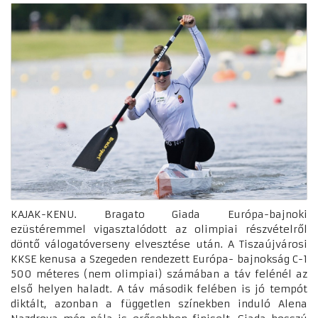
KAJAK-KENU. Bragato Giada Európa-bajnoki
ezüstéremmel vigasztalódott az olimpiai részvételről
döntő válogatóverseny elvesztése után. A Tiszaújvárosi
KKSE kenusa a Szegeden rendezett Európa- bajnokság C-1
500 méteres (nem olimpiai) számában a táv felénél az
első helyen haladt. A táv második felében is jó tempót
diktált, azonban a független színekben induló Alena