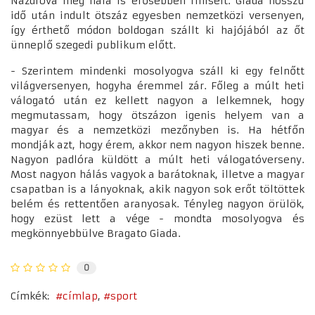
Nazdrova még nála is erősebben finiselt. Giada hosszú
idő után indult ötszáz egyesben nemzetközi versenyen,
így érthető módon boldogan szállt ki hajójából az őt
ünneplő szegedi publikum előtt.
- Szerintem mindenki mosolyogva száll ki egy felnőtt
világversenyen, hogyha éremmel zár. Főleg a múlt heti
válogató után ez kellett nagyon a lelkemnek, hogy
megmutassam, hogy ötszázon igenis helyem van a
magyar és a nemzetközi mezőnyben is. Ha hétfőn
mondják azt, hogy érem, akkor nem nagyon hiszek benne.
Nagyon padlóra küldött a múlt heti válogatóverseny.
Most nagyon hálás vagyok a barátoknak, illetve a magyar
csapatban is a lányoknak, akik nagyon sok erőt töltöttek
belém és rettentően aranyosak. Tényleg nagyon örülök,
hogy ezüst lett a vége - mondta mosolyogva és
megkönnyebbülve Bragato Giada.
0
Címkék:
címlap
sport