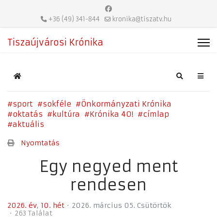
+36 (49) 341-844
kronika@tiszatv.hu
Tiszaújvárosi Krónika
Home
Search
sport
sokféle
Önkormányzati Krónika
oktatás
kultúra
Krónika 40!
címlap
aktuális
Nyomtatás
Egy negyed ment
rendesen
2026. év
10. hét
2026. március 05. Csütörtök
263 Találat