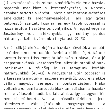
(-). Vezetőedző: Vida Zoltán. A mérkőzés elején a hazaiak
ragadták magukhoz a kezdeményezést, a Phoenix
azonban tartotta a lépést. Ebben a szakaszban Mészáros
emelkedett ki eredményességével, aki egy gyors
betörésből szerzett kosárral és egy távoli dobással is
hozzájárult a Tiszaújváros pontjaihoz. A negyed végén a
Jászberény volt hatékonyabb, így néhány pontos
hátránnyal kellett várnunk a folytatást (27-23).
A második játékrész elején a hazaiak növelték a tempót,
de érdemben nem tudták növelni a különbséget. Nálunk
Mester hozott friss energiát két szép triplával, és a jó
csapatmunkának köszönhetően sikerült stabilizálnunk
játékunkat. A félidőig le is faragtunk korábbi
hátrányunkból (46-43). A nagyszünet után többször is
sikeresen támadtuk a jászberényi gyűrűt, Locure is ekkor
vállalt nagyobb szerepet a pontszerzésben. Hiába
voltunk azonban határozottabbak támadásban, a hazaiak
rendre válaszolni tudtak találatainkra, így az egyenlítés
nem sikerülhetett. Az etap második felében sajnos
töredezetté vált játékunk, megszaporodtak a
pontatlanságok, a záró felvonás előtt már komoly, 12