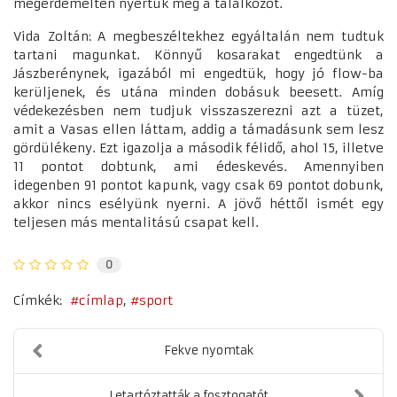
megérdemelten nyertük meg a találkozót.
Vida Zoltán: A megbeszéltekhez egyáltalán nem tudtuk
tartani magunkat. Könnyű kosarakat engedtünk a
Jászberénynek, igazából mi engedtük, hogy jó flow-ba
kerüljenek, és utána minden dobásuk beesett. Amíg
védekezésben nem tudjuk visszaszerezni azt a tüzet,
amit a Vasas ellen láttam, addig a támadásunk sem lesz
gördülékeny. Ezt igazolja a második félidő, ahol 15, illetve
11 pontot dobtunk, ami édeskevés. Amennyiben
idegenben 91 pontot kapunk, vagy csak 69 pontot dobunk,
akkor nincs esélyünk nyerni. A jövő héttől ismét egy
teljesen más mentalitású csapat kell.
0
Címkék:
címlap
sport
Fekve nyomtak
Letartóztatták a fosztogatót