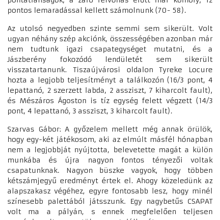
pontos lemaradással kellett számolnunk (70- 58).
Az utolsó negyedben szinte semmi sem sikerült. Volt
ugyan néhány szép akciónk, összességében azonban már
nem tudtunk igazi csapategységet mutatni, és a
Jászberény fokozódó lendületét sem sikerült
visszatartanunk. Tiszaújvárosi oldalon Tyreke Locure
hozta a legjobb teljesítményt a találkozón (16/3 pont, 4
lepattanó, 2 szerzett labda, 2 assziszt, 7 kiharcolt fault),
és Mészáros Ágoston is tíz egység felett végzett (14/3
pont, 4 lepattanó, 3 assziszt, 3 kiharcolt fault).
Szarvas Gábor: A győzelem mellett még annak örülök,
hogy egy-két játékosom, aki az elmúlt másfél hónapban
nem a legjobbját nyújtotta, belevetette magát a külön
munkába és újra nagyon fontos tényezői voltak
csapatunknak. Nagyon büszke vagyok, hogy többen
kétszámjegyű eredményt értek el. Ahogy közeledünk az
alapszakasz végéhez, egyre fontosabb lesz, hogy minél
színesebb palettából játsszunk. Egy nagybetűs CSAPAT
volt ma a pályán, s ennek megfelelően teljesen