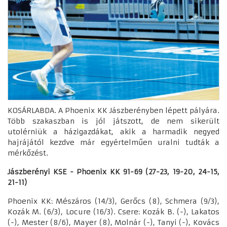
KOSÁRLABDA. A Phoenix KK Jászberényben lépett pályára.
Több szakaszban is jól játszott, de nem sikerült
utolérniük a házigazdákat, akik a harmadik negyed
hajrájától kezdve már egyértelműen uralni tudták a
mérkőzést.
Jászberényi KSE - Phoenix KK 91-69 (27-23, 19-20, 24-15,
21-11)
Phoenix KK: Mészáros (14/3), Gerőcs (8), Schmera (9/3),
Kozák M. (6/3), Locure (16/3). Csere: Kozák B. (-), Lakatos
(-), Mester (8/6), Mayer (8), Molnár (-), Tanyi (-), Kovács