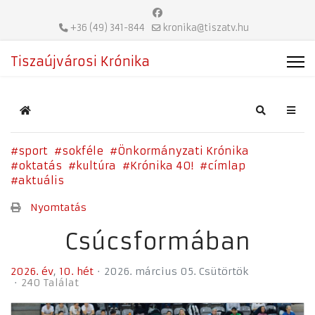
+36 (49) 341-844
kronika@tiszatv.hu
Tiszaújvárosi Krónika
Home
Search
sport
sokféle
Önkormányzati Krónika
oktatás
kultúra
Krónika 40!
címlap
aktuális
Nyomtatás
Csúcsformában
2026. év
10. hét
2026. március 05. Csütörtök
240 Találat