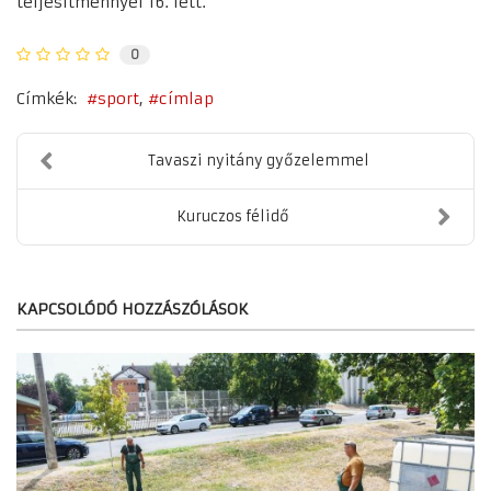
teljesítménnyel 16. lett.
0
Címkék:
sport
címlap
Tavaszi nyitány győzelemmel
Kuruczos félidő
KAPCSOLÓDÓ HOZZÁSZÓLÁSOK