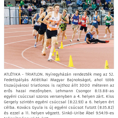
ATLÉTIKA - TRIATLON. Nyíregyházán rendezték meg az 52.
Fedettpályás Atlétikai Magyar Bajnokságot, ahol több
tiszaújvárosi triatlonos is rajthoz állt 3000 méteren az
erős hazai mezőnyben. Lehmann Csongor 8:13.88-as
egyéni csúccsal szoros versenyben a 4. helyen zárt. Kiss
Gergely szintén egyéni csúccsal (8:22.93) a 6. helyen ért
célba. Kovács Gyula is új egyéni csúcsot futott (8:35.82)
és ezzel a 11. helyen végzett. Sinkó-Uribe Ábel 9:54:19-es