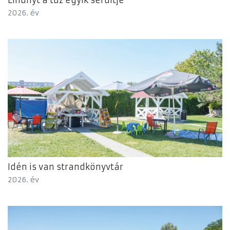
Elhunyt a tűz egyik sérültje
2026. év
Idén is van strandkönyvtár
2026. év