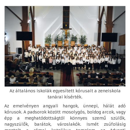
Az általános iskolák egyesített kórusait a zeneiskola
tanárai kísérték.
Az emelvényen angyali hangok, ünnepi, hálát adó
kórusok. A padsorok között mosolygós, boldog arcok, vagy
épp a meghatódottságtól könnyes szemű szülők,
nagyszülők, barátok, városlakók. Ismét zsúfolásig