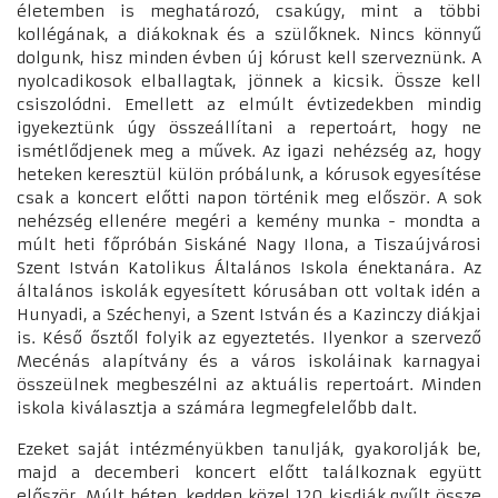
életemben is meghatározó, csakúgy, mint a többi
kollégának, a diákoknak és a szülőknek. Nincs könnyű
dolgunk, hisz minden évben új kórust kell szerveznünk. A
nyolcadikosok elballagtak, jönnek a kicsik. Össze kell
csiszolódni. Emellett az elmúlt évtizedekben mindig
igyekeztünk úgy összeállítani a repertoárt, hogy ne
ismétlődjenek meg a művek. Az igazi nehézség az, hogy
heteken keresztül külön próbálunk, a kórusok egyesítése
csak a koncert előtti napon történik meg először. A sok
nehézség ellenére megéri a kemény munka - mondta a
múlt heti főpróbán Siskáné Nagy Ilona, a Tiszaújvárosi
Szent István Katolikus Általános Iskola énektanára. Az
általános iskolák egyesített kórusában ott voltak idén a
Hunyadi, a Széchenyi, a Szent István és a Kazinczy diákjai
is. Késő ősztől folyik az egyeztetés. Ilyenkor a szervező
Mecénás alapítvány és a város iskoláinak karnagyai
összeülnek megbeszélni az aktuális repertoárt. Minden
iskola kiválasztja a számára legmegfelelőbb dalt.
Ezeket saját intézményükben tanulják, gyakorolják be,
majd a decemberi koncert előtt találkoznak együtt
először. Múlt héten, kedden közel 120 kisdiák gyűlt össze