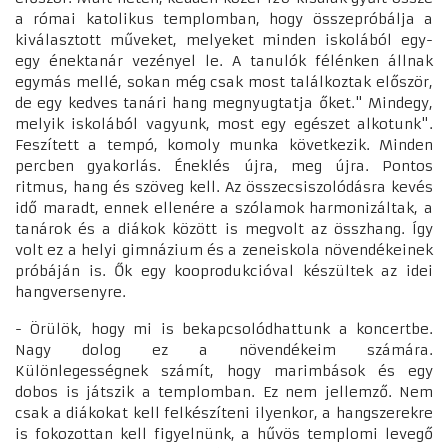
a római katolikus templomban, hogy összepróbálja a
kiválasztott műveket, melyeket minden iskolából egy-
egy énektanár vezényel le. A tanulók félénken állnak
egymás mellé, sokan még csak most találkoztak először,
de egy kedves tanári hang megnyugtatja őket." Mindegy,
melyik iskolából vagyunk, most egy egészet alkotunk".
Feszített a tempó, komoly munka következik. Minden
percben gyakorlás. Éneklés újra, meg újra. Pontos
ritmus, hang és szöveg kell. Az összecsiszolódásra kevés
idő maradt, ennek ellenére a szólamok harmonizáltak, a
tanárok és a diákok között is megvolt az összhang. Így
volt ez a helyi gimnázium és a zeneiskola növendékeinek
próbáján is. Ők egy kooprodukcióval készültek az idei
hangversenyre.
- Örülök, hogy mi is bekapcsolódhattunk a koncertbe.
Nagy dolog ez a növendékeim számára.
Különlegességnek számít, hogy marimbások és egy
dobos is játszik a templomban. Ez nem jellemző. Nem
csak a diákokat kell felkészíteni ilyenkor, a hangszerekre
is fokozottan kell figyelnünk, a hűvös templomi levegő