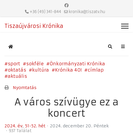
+36 (49) 341-844
kronika@tiszatv.hu
Tiszaújvárosi Krónika
Home
Search
sport
sokféle
Önkormányzati Krónika
oktatás
kultúra
Krónika 40!
címlap
aktuális
Nyomtatás
A város szívügye ez a
koncert
2024. év
51-52. hét
2024. december 20. Péntek
937 Találat