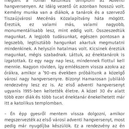
megtelt a római katolikus templom az Adventi
hangversenyen. Az idáig vezető út azonban hosszú volt.
Kemény munka van a diákok, a tanárok és a szervező
Tiszaújvárosi Mecénás Közalapítvány háta mögött.
Éreztük, ez valami más, valami nagyobb,
monumentálisabb lesz, mint eddig volt. Összeszedtük
magunkat. A legjobb tudásunkat, egészen pontosan a
legszebb, legtisztább hangunkat akartuk megmutatni
mindenkinek. A helyszín hatalmas volt. Kicsinek éreztük
magunkat, mégis szabadnak. Láttuk, az énektanárok is
izgatottak. Ez egy nagy nap lesz, mindennek flottul kell
mennie. Nagyon röviden, így emlékszem vissza azokra az
órákra, amikor a '90-es években próbáltunk a közelgő
városi nagy hangversenyre. Bizony! Hamarosan jubiláló
rendezvény lesz ez is. Az első adventi hangversenyt
ugyanis 1995-ben keltették életre. A közel 30 év alatt
több ezer diák és több tucat énektanár énekelhetett már
itt a katolikus templomban.
- Én épp gyesről mentem vissza dolgozni, amikor
megszervezték az első városi adventi hangversenyt, most
pedig már nyugdíjba készülök. Ez a rendezvény az én