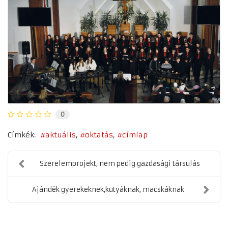
0
Címkék:
aktuális
oktatás
címlap
Szerelemprojekt, nem pedig gazdasági társulás
Ajándék gyerekeknek,kutyáknak, macskáknak