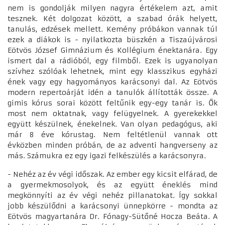
nem is gondolják milyen nagyra értékelem azt, amit
tesznek. Két dolgozat között, a szabad órák helyett,
tanulás, edzések mellett. Kemény próbákon vannak túl
ezek a diákok is - nyilatkozta büszkén a Tiszaújvárosi
Eötvös József Gimnázium és Kollégium énektanára. Egy
ismert dal a rádióból, egy filmből. Ezek is ugyanolyan
szívhez szólóak lehetnek, mint egy klasszikus egyházi
ének vagy egy hagyományos karácsonyi dal. Az Eötvös
modern repertoárját idén a tanulók állították össze. A
gimis kórus sorai között feltűnik egy-egy tanár is. Ők
most nem oktatnak, vagy felügyelnek. A gyerekekkel
együtt készülnek, énekelnek. Van olyan pedagógus, aki
már 8 éve kórustag. Nem feltétlenül vannak ott
évközben minden próbán, de az adventi hangverseny az
más. Számukra ez egy igazi felkészülés a karácsonyra.
- Nehéz az év végi időszak. Az ember egy kicsit elfárad, de
a gyermekmosolyok, és az együtt éneklés mind
megkönnyíti az év végi nehéz pillanatokat. Így sokkal
jobb készülődni a karácsonyi ünnepkörre - mondta az
Eötvös magyartanára Dr. Fónagy-Sütőné Hocza Beáta. A