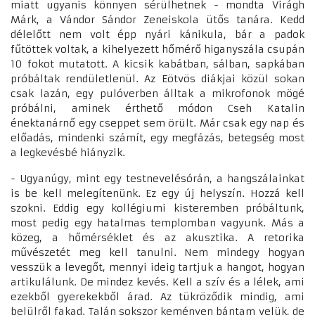
miatt ugyanis könnyen sérülhetnek - mondta Virágh
Márk, a Vándor Sándor Zeneiskola ütős tanára. Kedd
délelőtt nem volt épp nyári kánikula, bár a padok
fűtöttek voltak, a kihelyezett hőmérő higanyszála csupán
10 fokot mutatott. A kicsik kabátban, sálban, sapkában
próbáltak rendületlenül. Az Eötvös diákjai közül sokan
csak lazán, egy pulóverben álltak a mikrofonok mögé
próbálni, aminek érthető módon Cseh Katalin
énektanárnő egy cseppet sem örült. Már csak egy nap és
előadás, mindenki számít, egy megfázás, betegség most
a legkevésbé hiányzik.
- Ugyanúgy, mint egy testnevelésórán, a hangszálainkat
is be kell melegítenünk. Ez egy új helyszín. Hozzá kell
szokni. Eddig egy kollégiumi kisteremben próbáltunk,
most pedig egy hatalmas templomban vagyunk. Más a
közeg, a hőmérséklet és az akusztika. A retorika
művészetét meg kell tanulni. Nem mindegy hogyan
vesszük a levegőt, mennyi ideig tartjuk a hangot, hogyan
artikulálunk. De mindez kevés. Kell a szív és a lélek, ami
ezekből gyerekekből árad. Az tükröződik mindig, ami
belülről fakad. Talán sokszor keményen bántam velük, de