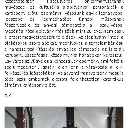
kezdetetekben Tiszaújváros önkormányzatának
művészeti és kulturális alapítványai patronálták a
karácsony előtti eseményt. Városunk egyik legnagyobb,
legszebb és legmeghatóbb ünnepi műsorának
főszervezője és anyagi támogatója a Tiszaújvárosi
Mecénás Közalapítvány már több mint 20 éve. Nem csak
a programegyeztetésért felelősek. Az alapítvány intézi a
plakátokat, szórólapokat, meghívókat, a templombérlést,
a hangszerszállítást és anyagilag támogatja az iskolák
kórusait. Összefogás, közös munka hónapokon keresztül.
Egy város szívügye ez a koncert! Egy esemény, ami feltölt,
segít megérteni, igazán jelen lenni a várakozás, a lelki
felkészülés időszakában. Az adventi hangverseny most is
több száz embernek okozott felejthetetlen katartikus
élményt karácsony előtt.
O.K.