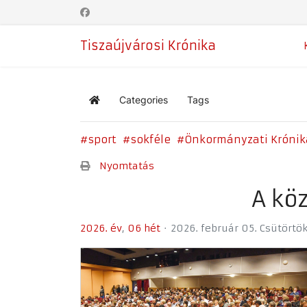
Tiszaújvárosi Krónika
Categories
Tags
Home
sport
sokféle
Önkormányzati Krónik
Nyomtatás
A kö
2026. év
06 hét
2026. február 05. Csütörtö