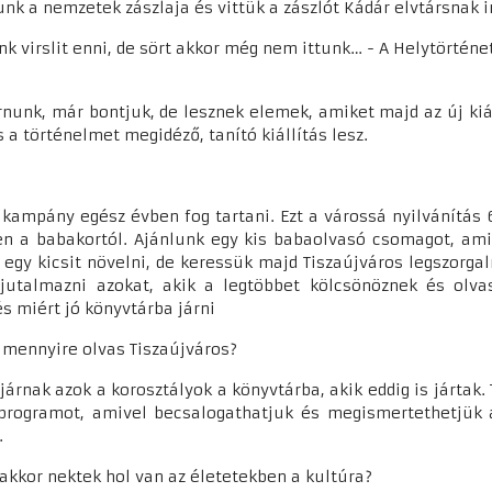
unk a nemzetek zászlaja és vittük a zászlót Kádár elvtársnak 
nk virslit enni, de sört akkor még nem ittunk… - A Helytörténe
rnunk, már bontjuk, de lesznek elemek, amiket majd az új kiá
is a történelmet megidéző, tanító kiállítás lesz.
 kampány egész évben fog tartani. Ezt a várossá nyilvánítás 
en a babakortól. Ajánlunk egy kis babaolvasó csomagot, amit
 egy kicsit növelni, de keressük majd Tiszaújváros legszorga
 jutalmazni azokat, akik a legtöbbet kölcsönöznek és olva
és miért jó könyvtárba járni
 mennyire olvas Tiszaújváros?
árnak azok a korosztályok a könyvtárba, akik eddig is jártak
n programot, amivel becsalogathatjuk és megismertethetjük 
.
, akkor nektek hol van az életetekben a kultúra?