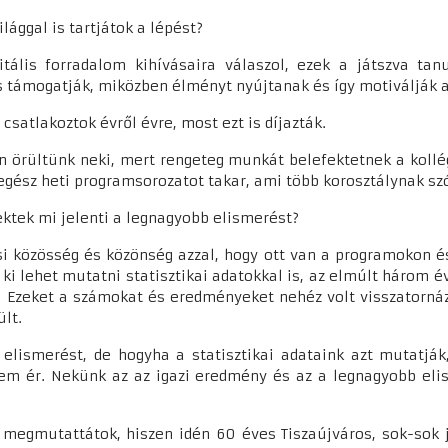
világgal is tartjátok a lépést?
itális forradalom kihívásaira válaszol, ezek a játszva t
is támogatják, miközben élményt nyújtanak és így motiválják 
csatlakoztok évről évre, most ezt is díjazták.
yon örültünk neki, mert rengeteg munkát belefektetnek a koll
egész heti programsorozatot takar, ami több korosztálynak szó
 nektek mi jelenti a legnagyobb elismerést?
si közösség és közönség azzal, hogy ott van a programokon és
zt ki lehet mutatni statisztikai adatokkal is, az elmúlt háro
Ezeket a számokat és eredményeket nehéz volt visszatornázni
ült.
 elismerést, de hogyha a statisztikai adataink azt mutatj
sem ér. Nekünk az az igazi eredmény és az a legnagyobb eli
s megmutattátok, hiszen idén 60 éves Tiszaújváros, sok-sok