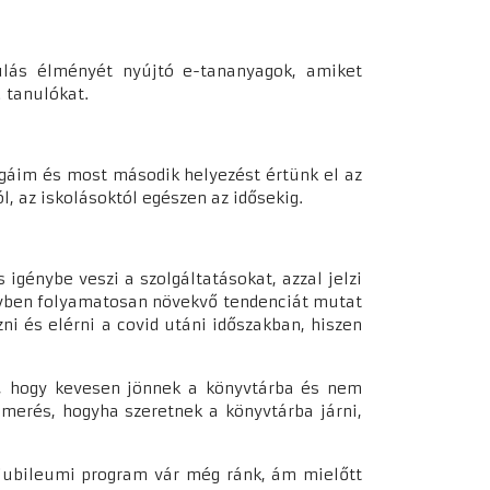
anulás élményét nyújtó e-tananyagok, amiket
a tanulókat.
égáim és most második helyezést értünk el az
l, az iskolásoktól egészen az idősekig.
 igénybe veszi a szolgáltatásokat, azzal jelzi
m évben folyamatosan növekvő tendenciát mutat
 és elérni a covid utáni időszakban, hiszen
ák, hogy kevesen jönnek a könyvtárba és nem
smerés, hogyha szeretnek a könyvtárba járni,
 jubileumi program vár még ránk, ám mielőtt