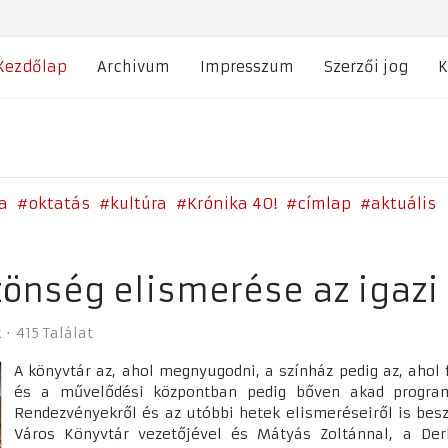
Kezdőlap
Archivum
Impresszum
Szerzői jog
K
a
oktatás
kultúra
Krónika 40!
címlap
aktuális
zönség elismerése az igazi 
k
415 Találat
A könyvtár az, ahol megnyugodni, a színház pedig az, ahol f
és a művelődési központban pedig bőven akad program,
Rendezvényekről és az utóbbi hetek elismeréseiről is be
Város Könyvtár vezetőjével és Mátyás Zoltánnal, a Der