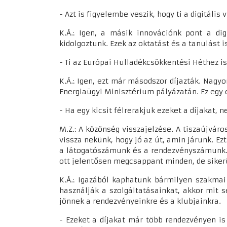
- Azt is figyelembe veszik, hogy ti a digitális 
K.Á.: Igen, a másik innovációnk pont a dig
kidolgoztunk. Ezek az oktatást és a tanulást 
- Ti az Európai Hulladékcsökkentési Héthez is 
K.Á.: Igen, ezt már másodszor díjazták. Nag
Energiaügyi Minisztérium pályázatán. Ez egy 
- Ha egy kicsit félrerakjuk ezeket a díjakat,
M.Z.: A közönség visszajelzése. A tiszaújváro
vissza nekünk, hogy jó az út, amin járunk. E
a látogatószámunk és a rendezvényszámunk. 
ott jelentősen megcsappant minden, de siker
K.Á.: Igazából kaphatunk bármilyen szakmai
használják a szolgáltatásainkat, akkor mit 
jönnek a rendezvényeinkre és a klubjainkra.
- Ezeket a díjakat már több rendezvényen i