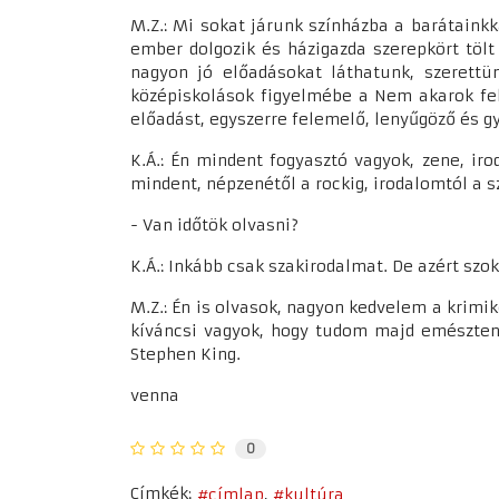
M.Z.: Mi sokat járunk színházba a barátaink
ember dolgozik és házigazda szerepkört töl
nagyon jó előadásokat láthatunk, szerettü
középiskolások figyelmébe a Nem akarok fel
előadást, egyszerre felemelő, lenyűgöző és 
K.Á.: Én mindent fogyasztó vagyok, zene, ir
mindent, népzenétől a rockig, irodalomtól a s
- Van időtök olvasni?
K.Á.: Inkább csak szakirodalmat. De azért s
M.Z.: Én is olvasok, nagyon kedvelem a krimi
kíváncsi vagyok, hogy tudom majd emészteni
Stephen King.
venna
0
Címkék:
címlap
kultúra