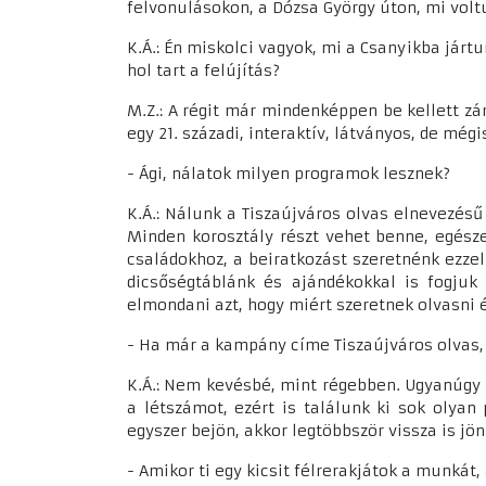
felvonulásokon, a Dózsa György úton, mi volt
K.Á.: Én miskolci vagyok, mi a Csanyikba jártu
hol tart a felújítás?
M.Z.: A régit már mindenképpen be kellett zá
egy 21. századi, interaktív, látványos, de még
- Ági, nálatok milyen programok lesznek?
K.Á.: Nálunk a Tiszaújváros olvas elnevezésű
Minden korosztály részt vehet benne, egész
családokhoz, a beiratkozást szeretnénk ezzel
dicsőségtáblánk és ajándékokkal is fogjuk
elmondani azt, hogy miért szeretnek olvasni 
- Ha már a kampány címe Tiszaújváros olvas,
K.Á.: Nem kevésbé, mint régebben. Ugyanúgy j
a létszámot, ezért is találunk ki sok olya
egyszer bejön, akkor legtöbbször vissza is jön
- Amikor ti egy kicsit félrerakjátok a munkát