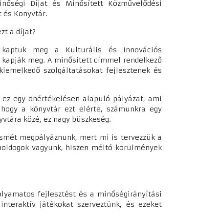
nőségi Díjat és Minősített Közművelődési
t és Könyvtár.
t a díjat?
 kaptuk meg a Kulturális és Innovációs
r kapják meg. A minősített címmel rendelkező
kiemelkedő szolgáltatásokat fejlesztenek és
n ez egy önértékelésen alapuló pályázat, ami
hogy a könyvtár ezt elérte, számunkra egy
nyvtára közé, ez nagy büszkeség.
ismét megpályáznunk, mert mi is tervezzük a
 boldogok vagyunk, hiszen méltó körülmények
lyamatos fejlesztést és a minőségirányítási
interaktív játékokat szerveztünk, és ezeket