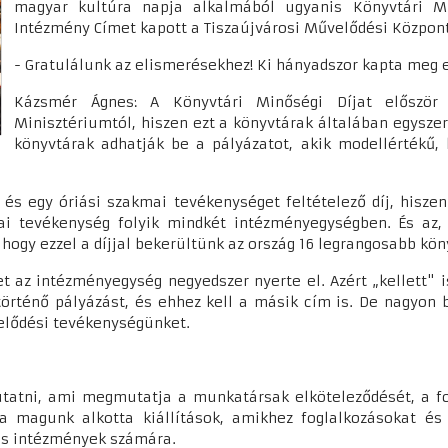
magyar kultúra napja alkalmából ugyanis Könyvtári Mi
Intézmény Címet kapott a Tiszaújvárosi Művelődési Közpon
- Gratulálunk az elismerésekhez! Ki hányadszor kapta meg ez
Kázsmér Ágnes: A Könyvtári Minőségi Díjat először
Minisztériumtól, hiszen ezt a könyvtárak általában egysze
könyvtárak adhatják be a pályázatot, akik modellértékű, 
s és egy óriási szakmai tevékenységet feltételező díj, hisze
i tevékenység folyik mindkét intézményegységben. És az, 
hogy ezzel a díjjal bekerültünk az ország 16 legrangosabb kö
t az intézményegység negyedszer nyerte el. Azért „kellett" 
történő pályázást, és ehhez kell a másik cím is. De nagyon
velődési tevékenységünket.
mutatni, ami megmutatja a munkatársak elköteleződését, a fo
 magunk alkotta kiállítások, amikhez foglalkozásokat és 
ás intézmények számára.