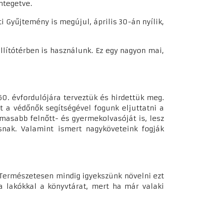
integetve.
ti Gyűjtemény is megújul, április 30-án nyílik,
llítótérben is használunk. Ez egy nagyon mai,
60. évfordulójára terveztük és hirdettük meg.
 a védőnők segítségével fogunk eljuttatni a
lmasabb felnőtt- és gyermekolvasóját is, lesz
snak. Valamint ismert nagyköveteink fogják
. Természetesen mindig igyekszünk növelni ezt
a lakókkal a könyvtárat, mert ha már valaki