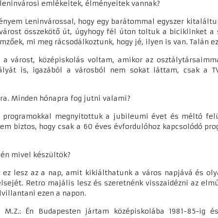
i, leninvárosi emlékeitek, élményeitek vannak?
lményem Leninvárossal, hogy egy barátommal egyszer kitaláltuk
rost összekötő út, úgyhogy fél úton toltuk a biciklinket a 
mzőek, mi meg rácsodálkoztunk, hogy jé, ilyen is van. Talán e
 a várost, középiskolás voltam, amikor az osztálytársaimma
ályát is, igazából a városból nem sokat láttam, csak a 
ra. Minden hónapra fog jutni valami?
api programokkal megnyitottuk a jubileumi évet és méltó f
nem biztos, hogy csak a 60 éves évfordulóhoz kapcsolódó pro
dén mivel készültök?
y ez lesz az a nap, amit kikiálthatunk a város napjává és o
sejét. Retro majális lesz és szeretnénk visszaidézni az elmúl
lvillantani ezen a napon.
? M.Z.: Én Budapesten jártam középiskolába 1981-85-ig és