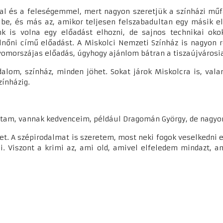
kal és a feleségemmel, mert nagyon szeretjük a színházi műfa
t be, és más az, amikor teljesen felszabadultan egy másik e
nk is volna egy előadást elhozni, de sajnos technikai o
nőni című előadást. A Miskolci Nemzeti Színház is nagyon 
gyomorszájas előadás, úgyhogy ajánlom bátran a tiszaújvárosi
odalom, színház, minden jöhet. Sokat járok Miskolcra is, val
zínházig.
zoktam, vannak kedvenceim, például Dragomán György, de nagy
ket. A szépirodalmat is szeretem, most neki fogok veselkedni
. Viszont a krimi az, ami old, amivel elfeledem mindazt, 