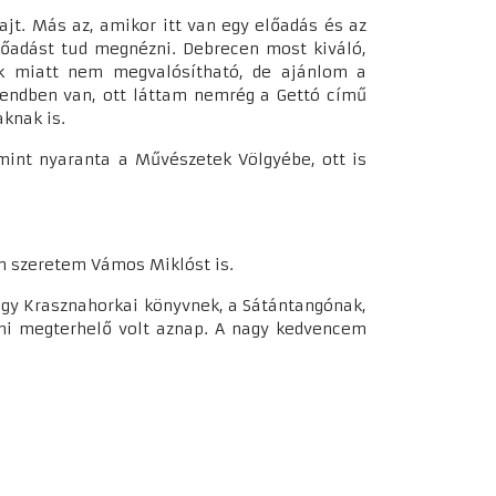
jt. Más az, amikor itt van egy előadás és az
lőadást tud megnézni. Debrecen most kiváló,
kok miatt nem megvalósítható, de ajánlom a
rendben van, ott láttam nemrég a Gettó című
aknak is.
amint nyaranta a Művészetek Völgyébe, ott is
on szeretem Vámos Miklóst is.
 egy Krasznahorkai könyvnek, a Sátántangónak,
ami megterhelő volt aznap. A nagy kedvencem