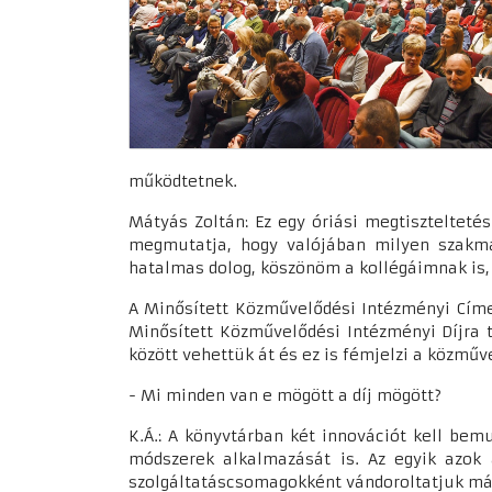
működtetnek.
Mátyás Zoltán: Ez egy óriási megtisztelteté
megmutatja, hogy valójában milyen szakma
hatalmas dolog, köszönöm a kollégáimnak is, 
A Minősített Közművelődési Intézményi Címe
Minősített Közművelődési Intézményi Díjra 
között vehettük át és ez is fémjelzi a közmű
- Mi minden van e mögött a díj mögött?
K.Á.: A könyvtárban két innovációt kell be
módszerek alkalmazását is. Az egyik azok a
szolgáltatáscsomagokként vándoroltatjuk m