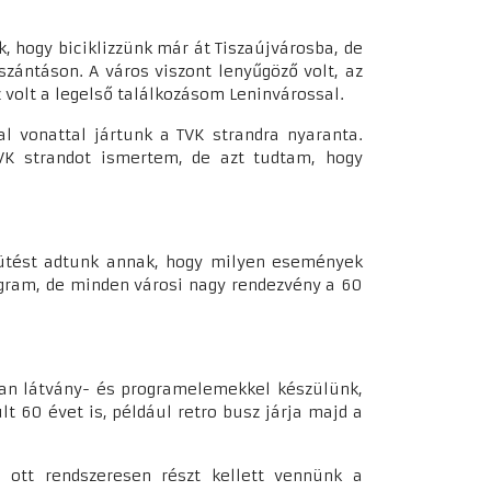
, hogy biciklizzünk már át Tiszaújvárosba, de
szántáson. A város viszont lenyűgöző volt, az
z volt a legelső találkozásom Leninvárossal.
l vonattal jártunk a TVK strandra nyaranta.
TVK strandot ismertem, de azt tudtam, hogy
elütést adtunk annak, hogy milyen események
gram, de minden városi nagy rendezvény a 60
lyan látvány- és programelemekkel készülünk,
t 60 évet is, például retro busz járja majd a
 ott rendszeresen részt kellett vennünk a