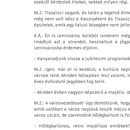
ezekről kérdezlek titeket, nektek milyen rég
M.Z.: Tiszalúci vagyok, és talán a legelső é
még nem volt kész a Kesznyétent és Tiszaújvá
épületek, amik egy falusi közegben nem jelle
K.Á.: Én is Leninváros korából ismerem még
Imádtuk azt a strandot, használtuk a jégp
Leninvárosba érdemes eljönni.
- Kanyarodjunk vissza a jubileumi programok
M.Z.: Igen, már el is kezdtük, a kultúra n
várnak ránk. Minden hónapban lesz valami, 
éves évforduló jegyében fog telni.
- Minden évben nagyon népszerű a majális. I
M.Z.: A városvezetéssel úgy döntöttünk, hog
amik valóban a város napjává teszik május el
város utcáit, de szeretnénk hőlégballont is fö
- Hőlégballonos, retro majálisos emlékek