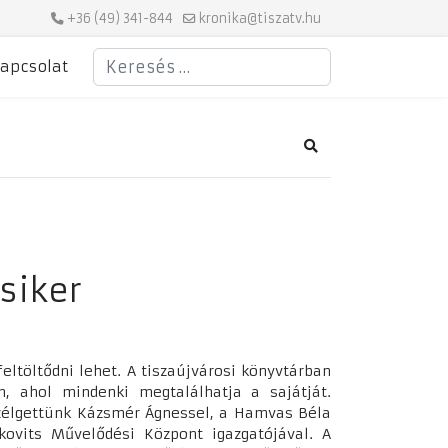
+36 (49) 341-844
kronika@tiszatv.hu
Keresés
apcsolat
Search
siker
eltöltődni lehet. A tiszaújvárosi könyvtárban
 ahol mindenki megtalálhatja a sajátját.
szélgettünk Kázsmér Ágnessel, a Hamvas Béla
kovits Művelődési Központ igazgatójával. A