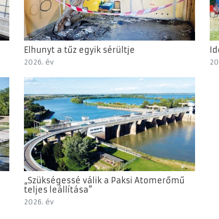
Elhunyt a tűz egyik sérültje
Id
2026. év
20
„Szükségessé válik a Paksi Atomerőmű
teljes leállítása”
2026. év