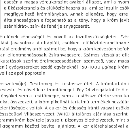
esetén a magas vércukorszint gyakori állapot, ami a nyom
glükóztolerancia és glükózfelhasználás, ami az inzulin cs
megfigyelhető krómhiányban. Annak ellenére, hogy err
általánosságban elfogadható az a tény, hogy a króm javítj
szénhidrát-, zsír- és fehérje anyagcserét.
vételének képességét és növeli az inzulinszükségletet. Ez
lást javasolnak. Alultáplált, csökkent glükóztoleranciában
atási eredmény arról számol be, hogy a króm kedvezően befol
n ellentmondásosak. Zsíranyagcsere. Számos vizsgálat el
s kutatások szerint érelmeszesedésben szenvedő, vagy magas
leni) gyógyszereket szedő egyéneknél 150-1000 μg/nap krómb
öveli az apolipoprotein
 összetevője). Testtömeg és testösszetétel. A krómtartal
 testzsírt és növelik az izomtömeget. Egy 24 vizsgálatot fel
 előnyöket sem a testtömegre, sem a testösszetételre vonatko
latokat összegzett, a króm pikolinát tartalmú termékek hozzá
jelentőségűek voltak. A cukor és édesség iránti vágyat csök
gészségügyi Világszervezet (WHO) általános ajánlása szerin
gramm króm bevitele javasolt. Bizonyos élethelyzetek, mint p
ikrogramm közötti bevitel ajánlott. A kor előrehaladtával 