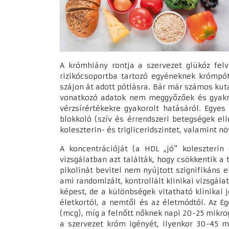
A krómhiány rontja a szervezet glükóz fel
rizikócsoportba tartozó egyéneknek krómpót
szájon át adott pótlásra. Bár már számos kut
vonatkozó adatok nem meggyőzőek és gyakra
vérzsírértékekre gyakorolt hatásáról. Egye
blokkoló (szív és érrendszeri betegségek el
koleszterin- és trigliceridszintet, valamint n
A koncentrációját (a HDL „jó" koleszterin
vizsgálatban azt találták, hogy csökkentik a
pikolinát bevitel nem nyújtott szignifikáns
ami randomizált, kontrollált klinikai vizsgá
képest, de a különbségek vitatható klinikai 
életkortól, a nemtől és az életmódtól. Az E
(mcg), míg a felnőtt nőknek napi 20-25 mikro
a szervezet króm igényét, ilyenkor 30-45 m