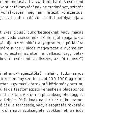
elem pótlásával visszafordítható. A csökkent
ökkent hatékonyságának az eredménye, szintén
e vonatkozóan még nem létezik konszenzus,
a az inzulin hatását, ezáltal befolyásolja a
ért 2-es típusú cukorbetegeknek vagy magas
 szenvedő csecsemők szintén jól reagáltak a
yásolja a szénhidrát-anyagcserét, a pótlására
lenére nincs világos magyarázat a nyomelem
 koleszterinszinttel rendelkező, vagy béta-
evitel csökkenti az összes, az LDL („rossz")
mú étrend-kiegészítőkről néhány tudományos
ölelő közlemény szerint napi 200-1000 μg króm
zóan. Egy másik áttekintő közlemény szerint,
járultak a testtömegcsökkenéshez a placebohoz
kenti a króm. A króm napi szükséglete függ az
t a felnőtt férfiaknak napi 30-35 mikrogramm
éldául a terhesség, vagy a szoptatás fokozzák
a króm napi szükséglete csökkenhet, az idős