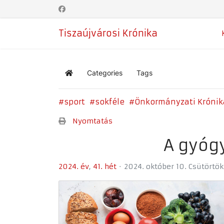
Tiszaújvárosi Krónika
Categories
Tags
Home
sport
sokféle
Önkormányzati Krónik
Nyomtatás
A gyógy
2024. év
41. hét
2024. október 10. Csütörtök