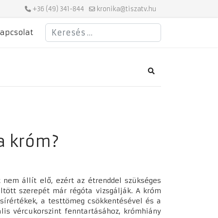
+36 (49) 341-844
kronika@tiszatv.hu
Keresés
apcsolat
Search
 a króm?
em állít elő, ezért az étrenddel szükséges
ött szerepét már régóta vizsgálják. A króm
sírértékek, a testtömeg csökkentésével és a
ális vércukorszint fenntartásához, krómhiány