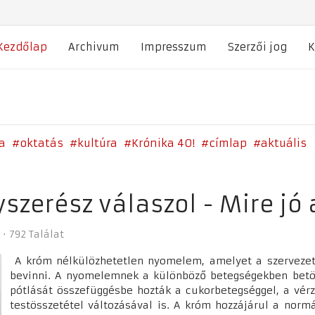
Kezdőlap
Archivum
Impresszum
Szerzői jog
K
a
oktatás
kultúra
Krónika 40!
címlap
aktuális
szerész válaszol - Mire jó
792 Találat
A króm nélkülözhetetlen nyomelem, amelyet a szervezet n
bevinni. A nyomelemnek a különböző betegségekben betölt
pótlását összefüggésbe hozták a cukorbetegséggel, a vérz
testösszetétel változásával is. A króm hozzájárul a norm