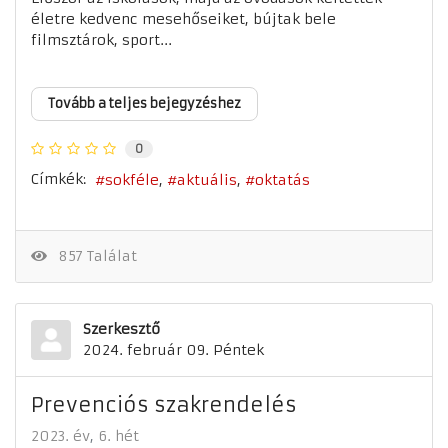
életre kedvenc mesehőseiket, bújtak bele
filmsztárok, sport...
Tovább a teljes bejegyzéshez
0
Címkék:
sokféle
aktuális
oktatás
857 Találat
Szerkesztő
2024. február 09. Péntek
Prevenciós szakrendelés
2023. év
6. hét