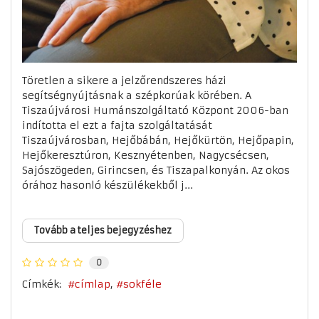
Töretlen a sikere a jelzőrendszeres házi
segítségnyújtásnak a szépkorúak körében. A
Tiszaújvárosi Humánszolgáltató Központ 2006-ban
indította el ezt a fajta szolgáltatását
Tiszaújvárosban, Hejőbábán, Hejőkürtön, Hejőpapin,
Hejőkeresztúron, Kesznyétenben, Nagycsécsen,
Sajószögeden, Girincsen, és Tiszapalkonyán. Az okos
órához hasonló készülékekből j...
Tovább a teljes bejegyzéshez
0
Címkék:
címlap
sokféle