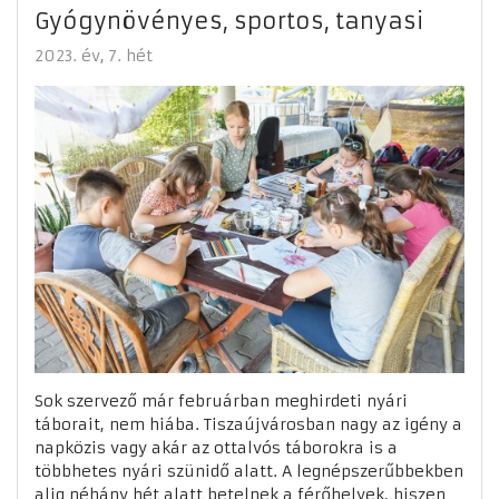
Gyógynövényes, sportos, tanyasi
2023. év
7. hét
Sok szervező már februárban meghirdeti nyári
táborait, nem hiába. Tiszaújvárosban nagy az igény a
napközis vagy akár az ottalvós táborokra is a
többhetes nyári szünidő alatt. A legnépszerűbbekben
alig néhány hét alatt betelnek a férőhelyek, hiszen