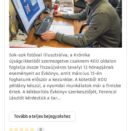
Sok-sok fotóval illusztrálva, a Krónika
újságcikkeiből szemezgetve csaknem 400 oldalon
foglalja össze Tiszaújváros tavalyi 12 hónapjának
eseményeit az Évkönyv, amit március 15-én
foghatunk először a kezünkbe. A kötetből 800
példány készül, a nyomdai munkálatok már a finisbe
értek. A kékborítós Évkönyv szerkesztőjét, Ferenczi
Lászlót kérdeztük a tar...
Tovább a teljes bejegyzéshez
0