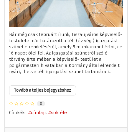
Bár még csak februárt írunk, Tiszaújváros képviselő-
testülete már határozott a téli (év végi) igazgatási
szünet elrendeléséről, amely 5 munkanapot érint, de
16 napot ölel fel. Az igazgatási szünetről szóló
törvény értelmében a képviselő- testület a
polgármesteri hivatalban a Kormány által elrendelt
nyári, illetve téli igazgatási szünet tartamára i...
Tovább a teljes bejegyzéshez
0
Címkék:
címlap
sokféle