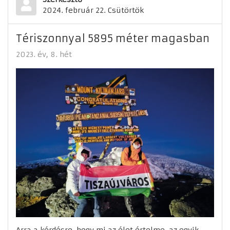
2024. február 22. Csütörtök
Tériszonnyal 5895 méter magasban
2023. év
8. hét
Arra a kérdésre, hogy mi az élet értelme, az egyik