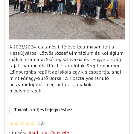
A 2023/2024-es tanév I. féléve izgalmasan telt a
Tiszaújvárosi Eötvös József Gimnázium és Kollégium
diákjai számára. Skócia, Szlovákia és Lengyelország
tájait barangolhatták be tanulóink. Szeptemberben
Edinburghba repült az iskola egy kis csoportja, ahol -
mint Fónagy-Sütő Dorka 12.H osztályos tanuló
beszámolójából megtudtuk - a diákok
megismerkedh...
Tovább a teljes bejegyzéshez
0
Címkék:
kultúra
sokféle