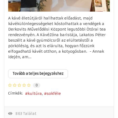
A kávé életútjáról hallhattak előadást, majd
kávékülönlegességeket kóstolhattak a vendégek a
Derkovits Művelődési Központ legutóbbi Ötórai tea
rendezvényén. A KávéZóna baristája, Lakatos Péter
beszélt a kávé gyümölcsről az elültetéstől a
pörkölésig, és azt is elárulta, hogyan főzzünk
elfogadható kávét otthon, a kotyogósban. - Annak
idején, am...
Tovább a teljes bejegyzéshez
0
Címkék:
kultúra
sokféle
863 Találat