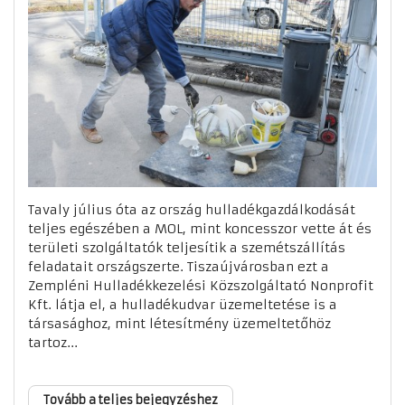
Tavaly július óta az ország hulladékgazdálkodását
teljes egészében a MOL, mint koncesszor vette át és
területi szolgáltatók teljesítik a szemétszállítás
feladatait országszerte. Tiszaújvárosban ezt a
Zempléni Hulladékkezelési Közszolgáltató Nonprofit
Kft. látja el, a hulladékudvar üzemeltetése is a
társasághoz, mint létesítmény üzemeltetőhöz
tartoz...
Tovább a teljes bejegyzéshez