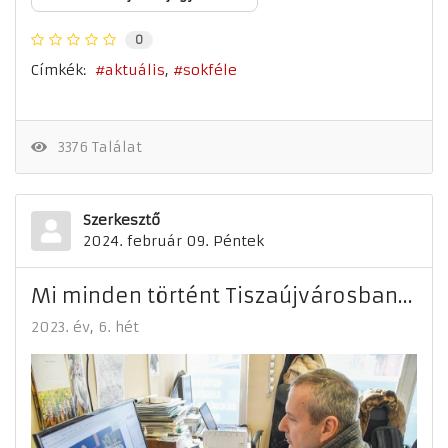
0
Címkék:
aktuális
sokféle
3376 Találat
Szerkesztő
2024. február 09. Péntek
Mi minden történt Tiszaújvárosban…
2023. év
6. hét