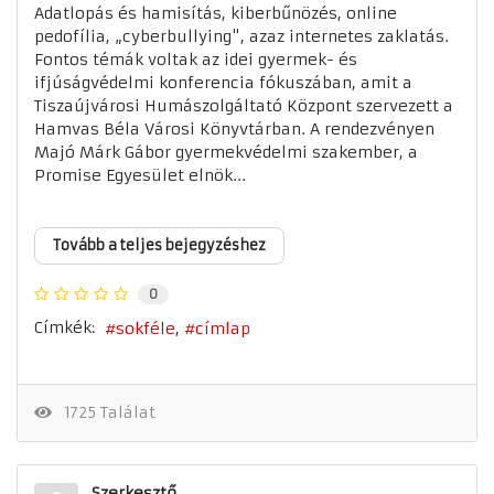
Adatlopás és hamisítás, kiberbűnözés, online
pedofília, „cyberbullying", azaz internetes zaklatás.
Fontos témák voltak az idei gyermek- és
ifjúságvédelmi konferencia fókuszában, amit a
Tiszaújvárosi Humászolgáltató Központ szervezett a
Hamvas Béla Városi Könyvtárban. A rendezvényen
Majó Márk Gábor gyermekvédelmi szakember, a
Promise Egyesület elnök...
Tovább a teljes bejegyzéshez
0
Címkék:
sokféle
címlap
1725 Találat
Szerkesztő