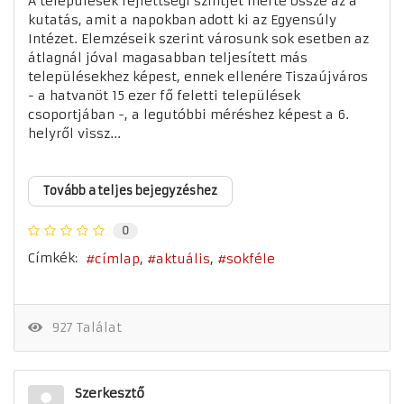
A települések fejlettségi szintjét mérte össze az a
kutatás, amit a napokban adott ki az Egyensúly
Intézet. Elemzéseik szerint városunk sok esetben az
átlagnál jóval magasabban teljesített más
településekhez képest, ennek ellenére Tiszaújváros
- a hatvanöt 15 ezer fő feletti települések
csoportjában -, a legutóbbi méréshez képest a 6.
helyről vissz...
Tovább a teljes bejegyzéshez
0
Címkék:
címlap
aktuális
sokféle
927 Találat
Szerkesztő