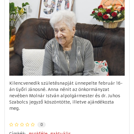
Kilencvenedik születésnapját ünnepelte február 16-
án Győri Jánosné. Anna nénit az önkormányzat
nevében Molnár István alpolgármester és dr. Juhos
Szabolcs jegyző köszöntötte, illetve ajándékozta
meg.
0
Címkék:
sokféle
aktuális