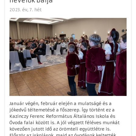
nevelők bálja
2023. év
7. hét
Január végén, február elején a mulatságé és a
jókedvű téltemetésé a főszerep. Így történt ez a
Kazinczy Ferenc Református Általános Iskola és
Óvoda falai között is. A jól végzett féléves munkát
kövezően jutott idő az örömteli együttlétre is.
Először az iskolások, majd az óvodások keltették