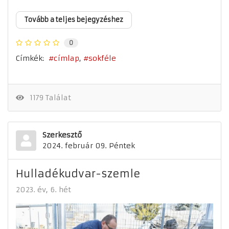
Tovább a teljes bejegyzéshez
0
Címkék:
címlap
sokféle
1179 Találat
Szerkesztő
2024. február 09. Péntek
Hulladékudvar-szemle
2023. év
6. hét