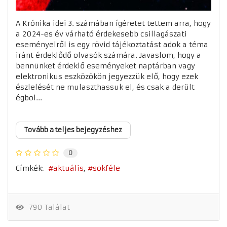
A Krónika idei 3. számában ígéretet tettem arra, hogy
a 2024-es év várható érdekesebb csillagászati
eseményeiről is egy rövid tájékoztatást adok a téma
iránt érdeklődő olvasók számára. Javaslom, hogy a
bennünket érdeklő eseményeket naptárban vagy
elektronikus eszközökön jegyezzük elő, hogy ezek
észlelését ne mulaszthassuk el, és csak a derült
égbol...
Tovább a teljes bejegyzéshez
0
Címkék:
aktuális
sokféle
790 Találat