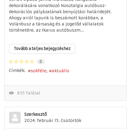
dekorálására vonatkozó Nosztalgia autóbusz-
dekorációs pályázatának benyújtási határidejét.
Ahogy arról lapunk is beszámolt korábban, a
Volánbusz a társaság és a jogelőd vállalatok
történetére, az Ikarus autóbuszm...
Tovább a teljes bejegyzéshez
0
Címkék:
sokféle
aktuális
855 Találat
Szerkesztő
2024. február 15. Csütörtök