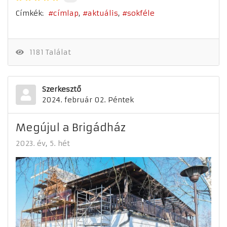
Címkék:
címlap
aktuális
sokféle
1181 Találat
Szerkesztő
2024. február 02. Péntek
Megújul a Brigádház
2023. év
5. hét