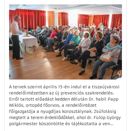
A tervek szerint április 15-én indul el a tiszaújvárosi
rendelőintézetben az új prevenciós szakrendelés.
Erről tartott előadást kedden délután Dr. habil Papp
Miklós, ortopéd főorvos, a rendelőintézet
főigazgatója a nyugdíjas korosztálynak. Zsúfolásig
megtelt a terem érdeklődőkkel, ahol dr. Fülöp György
polgármester köszöntötte és tájékoztatta a ven...