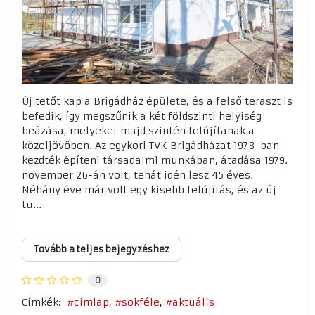
Új tetőt kap a Brigádház épülete, és a felső teraszt is
befedik, így megszűnik a két földszinti helyiség
beázása, melyeket majd szintén felújítanak a
közeljövőben. Az egykori TVK Brigádházat 1978-ban
kezdték építeni társadalmi munkában, átadása 1979.
november 26-án volt, tehát idén lesz 45 éves.
Néhány éve már volt egy kisebb felújítás, és az új
tu...
Tovább a teljes bejegyzéshez
0
Címkék:
címlap
sokféle
aktuális