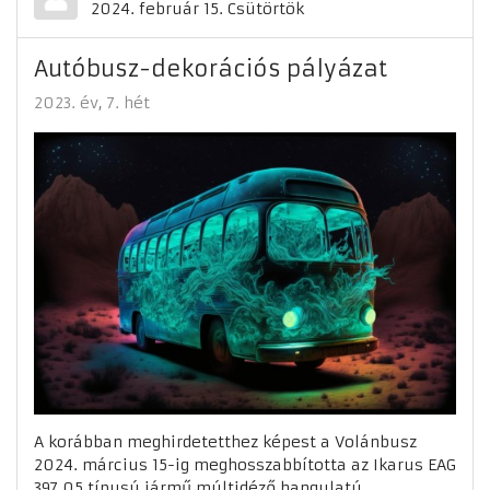
2024. február 15. Csütörtök
Autóbusz-dekorációs pályázat
2023. év
7. hét
A korábban meghirdetetthez képest a Volánbusz
2024. március 15-ig meghosszabbította az Ikarus EAG
397.05 típusú jármű múltidéző hangulatú