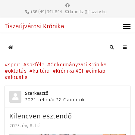
+36 (49) 341-844
kronika@tiszatv.hu
Tiszaújvárosi Krónika
Home
Search
sport
sokféle
Önkormányzati Krónika
oktatás
kultúra
Krónika 40!
címlap
aktuális
Szerkesztő
2024. február 22. Csütörtök
Kilencven esztendő
2023. év
8. hét