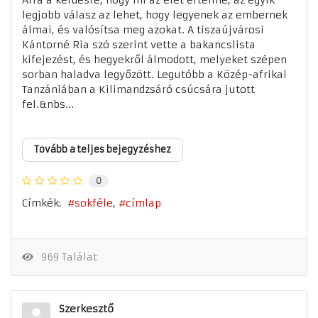
legjobb válasz az lehet, hogy legyenek az embernek
álmai, és valósítsa meg azokat. A tiszaújvárosi
Kántorné Ria szó szerint vette a bakancslista
kifejezést, és hegyekről álmodott, melyeket szépen
sorban haladva legyőzött. Legutóbb a Közép-afrikai
Tanzániában a Kilimandzsáró csúcsára jutott
fel.&nbs...
Tovább a teljes bejegyzéshez
0
Címkék:
sokféle
címlap
969 Találat
Szerkesztő