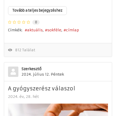
Tovább a teljes bejegyzéshez
0
Címkék:
aktuális
sokféle
címlap
812 Találat
Szerkesztő
2024. július 12. Péntek
A gyógyszerész válaszol
2024. év
28. hét