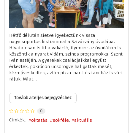
Hétfő délután sietve igyekeztünk vissza
nagycsoportos kisfiammal a Szivárvány óvodába.
Hivatalosan is itt a vakáció, ilyenkor az óvodában is
köszöntik a nyarat vidám, színes programokkal Szent
Iván estéjén. A gyerekek családjaikkal együtt
érkeztek, pokrócon ücsörögve hallgattak mesét,
kézműveskedtek, aztán pizza-parti és táncház is várt
rájuk. Miut...
Tovább a teljes bejegyzéshez
0
Címkék:
oktatás
sokféle
aktuális