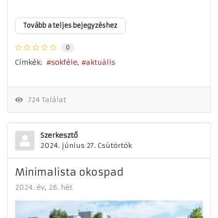
Tovább a teljes bejegyzéshez
0
Címkék:
sokféle
aktuális
724 Találat
Szerkesztő
2024. június 27. Csütörtök
Minimalista okospad
2024. év
26. hét