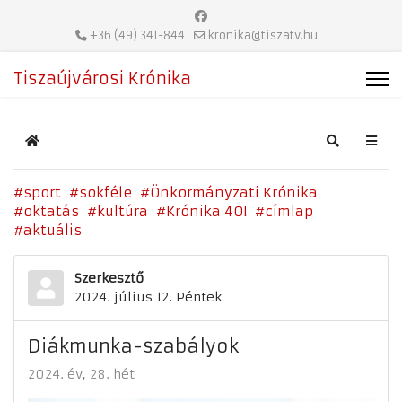
+36 (49) 341-844
kronika@tiszatv.hu
Tiszaújvárosi Krónika
Home
Search
sport
sokféle
Önkormányzati Krónika
oktatás
kultúra
Krónika 40!
címlap
aktuális
Szerkesztő
2024. július 12. Péntek
Diákmunka-szabályok
2024. év
28. hét