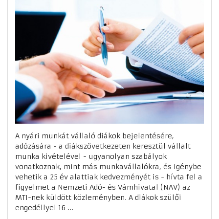
A nyári munkát vállaló diákok bejelentésére,
adózására - a diákszövetkezeten keresztül vállalt
munka kivételével - ugyanolyan szabályok
vonatkoznak, mint más munkavállalókra, és igénybe
vehetik a 25 év alattiak kedvezményét is - hívta fel a
figyelmet a Nemzeti Adó- és Vámhivatal (NAV) az
MTI-nek küldött közleményben. A diákok szülői
engedéllyel 16 ...