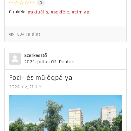
0
Címkék:
aktuális
sokféle
címlap
834 Találat
Szerkesztő
2024. július 05. Péntek
Foci- és műjégpálya
2024. év
27. hét