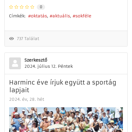
0
Címkék:
oktatás
aktuális
sokféle
737 Találat
Szerkesztő
2024. július 12. Péntek
Harminc éve írjuk együtt a sportág
lapjait
2024. év
28. hét