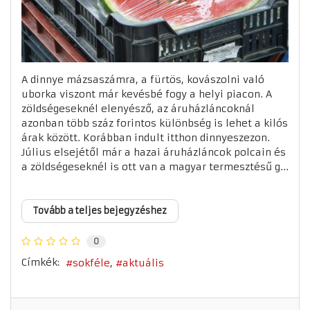
A dinnye mázsaszámra, a fürtös, kovászolni való
uborka viszont már kevésbé fogy a helyi piacon. A
zöldségeseknél elenyésző, az áruházláncoknál
azonban több száz forintos különbség is lehet a kilós
árak között. Korábban indult itthon dinnyeszezon.
Július elsejétől már a hazai áruházláncok polcain és
a zöldségeseknél is ott van a magyar termesztésű g...
Tovább a teljes bejegyzéshez
0
Címkék:
sokféle
aktuális