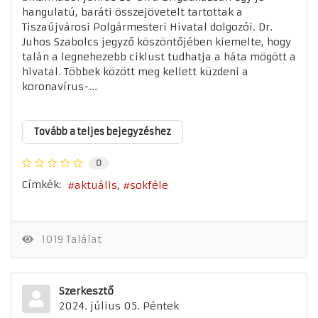
hangulatú, baráti összejövetelt tartottak a
Tiszaújvárosi Polgármesteri Hivatal dolgozói. Dr.
Juhos Szabolcs jegyző köszöntőjében kiemelte, hogy
talán a legnehezebb ciklust tudhatja a háta mögött a
hivatal. Többek között meg kellett küzdeni a
koronavírus-...
Tovább a teljes bejegyzéshez
0
Címkék:
aktuális
sokféle
1019 Találat
Szerkesztő
2024. július 05. Péntek