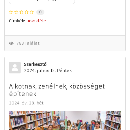
0
Címkék:
sokféle
783 Találat
Szerkesztő
2024. július 12. Péntek
Alkotnak, zenélnek, közösséget
építenek
2024. év
28. hét