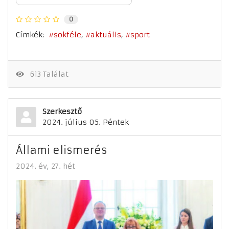
0
Címkék:
sokféle
aktuális
sport
613 Találat
Szerkesztő
2024. július 05. Péntek
Állami elismerés
2024. év
27. hét