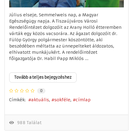
Július elseje, Semmelweis nap, a Magyar
Egészségügy napja. A Tiszaújváros Városi
Rendelőintézet dolgozóit az Arany Holló étteremben
várták egy közös vacsorára. Az ágazat dolgozóit dr.
Fülöp György polgármester köszöntötte, aki
beszédében méltatta az ünnepelteket áldozatos,
elhivatott munkájukért. A rendelőintézet
főigazgatója Dr. Habil Papp Miklós ...
Tovább a teljes bejegyzéshez
0
Címkék:
aktuális
sokféle
címlap
988 Találat