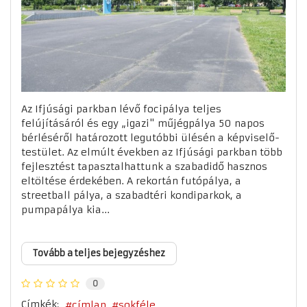
Az Ifjúsági parkban lévő focipálya teljes
felújításáról és egy „igazi" műjégpálya 50 napos
bérléséről határozott legutóbbi ülésén a képviselő-
testület. Az elmúlt években az Ifjúsági parkban több
fejlesztést tapasztalhattunk a szabadidő hasznos
eltöltése érdekében. A rekortán futópálya, a
streetball pálya, a szabadtéri kondiparkok, a
pumpapálya kia...
Tovább a teljes bejegyzéshez
0
Címkék:
címlap
sokféle