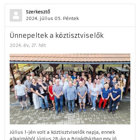
Szerkesztő
2024. július 05. Péntek
Ünnepeltek a köztisztviselők
2024. év
27. hét
Július 1-jén volt a köztisztviselők napja, ennek
alkalmából június 28-án a Brigádházban egy jó