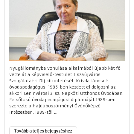
Nyugállományba vonulása alkalmából újabb két fő
vette át a képviselő-testület Tiszaújváros
Szolgálatáért Díj kitüntetését. Krivda Jánosné
óvodapedagógus 1985-ben kezdett el dolgozni az
akkori Leninvárosi 3. sz. Napközi Otthonos Óvodában.
Felsőfokú óvodapedagógusi diplomáját 1989-ben
szerezte a Hajdúböszörményi Óvónőképző
Intézetben. 1989-től ...
Tovább a teljes bejegyzéshez