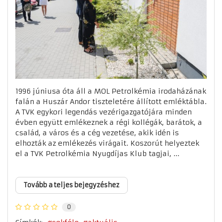
1996 júniusa óta áll a MOL Petrolkémia irodaházának
falán a Huszár Andor tiszteletére állított emléktábla.
A TVK egykori legendás vezérigazgatójára minden
évben együtt emlékeznek a régi kollégák, barátok, a
család, a város és a cég vezetése, akik idén is
elhozták az emlékezés virágait. Koszorút helyeztek
el a TVK Petrolkémia Nyugdíjas Klub tagjai, ...
Tovább a teljes bejegyzéshez
0