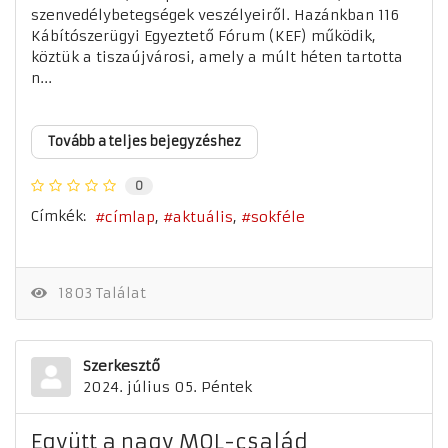
szenvedélybetegségek veszélyeiről. Hazánkban 116
Kábítószerügyi Egyeztető Fórum (KEF) működik,
köztük a tiszaújvárosi, amely a múlt héten tartotta
n...
Tovább a teljes bejegyzéshez
0
Címkék:
címlap
aktuális
sokféle
1803 Találat
Szerkesztő
2024. július 05. Péntek
Együtt a nagy MOL-család