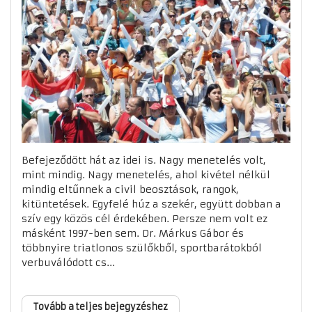
Befejeződött hát az idei is. Nagy menetelés volt,
mint mindig. Nagy menetelés, ahol kivétel nélkül
mindig eltűnnek a civil beosztások, rangok,
kitüntetések. Egyfelé húz a szekér, együtt dobban a
szív egy közös cél érdekében. Persze nem volt ez
másként 1997-ben sem. Dr. Márkus Gábor és
többnyire triatlonos szülőkből, sportbarátokból
verbuválódott cs...
Tovább a teljes bejegyzéshez