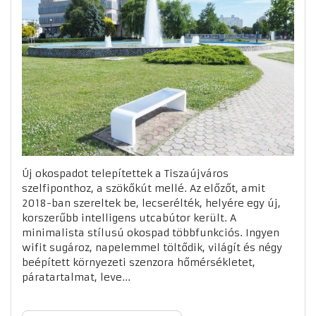
Új okospadot telepítettek a Tiszaújváros
szelfiponthoz, a szökőkút mellé. Az előzőt, amit
2018-ban szereltek be, lecserélték, helyére egy új,
korszerűbb intelligens utcabútor került. A
minimalista stílusú okospad többfunkciós. Ingyen
wifit sugároz, napelemmel töltődik, világít és négy
beépített környezeti szenzora hőmérsékletet,
páratartalmat, leve...