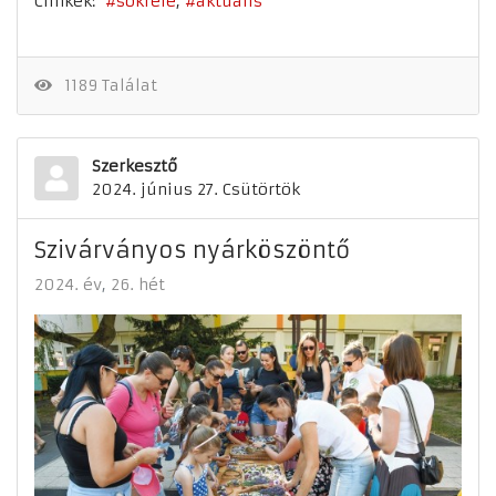
Címkék:
sokféle
aktuális
1189 Találat
Szerkesztő
2024. június 27. Csütörtök
Szivárványos nyárköszöntő
2024. év
26. hét