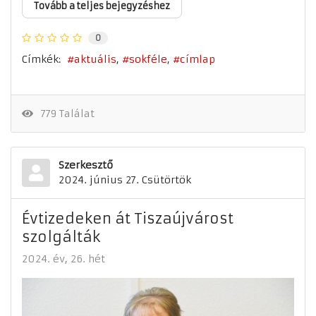
Tovább a teljes bejegyzéshez
0
Címkék:
aktuális
sokféle
címlap
779 Találat
Szerkesztő
2024. június 27. Csütörtök
Évtizedeken át Tiszaújvárost
szolgálták
2024. év
26. hét