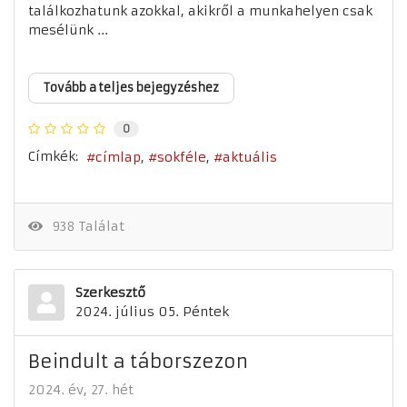
találkozhatunk azokkal, akikről a munkahelyen csak
mesélünk ...
Tovább a teljes bejegyzéshez
0
Címkék:
címlap
sokféle
aktuális
938 Találat
Szerkesztő
2024. július 05. Péntek
Beindult a táborszezon
2024. év
27. hét