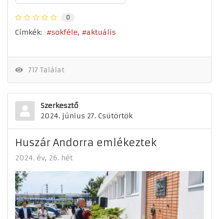
0
Címkék:
sokféle
aktuális
717 Találat
Szerkesztő
2024. június 27. Csütörtök
Huszár Andorra emlékeztek
2024. év
26. hét