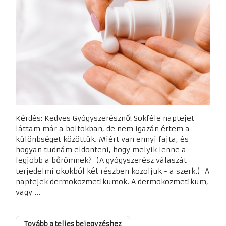
Kérdés: Kedves Gyógyszerésznő! Sokféle naptejet
láttam már a boltokban, de nem igazán értem a
különbséget közöttük. Miért van ennyi fajta, és
hogyan tudnám eldönteni, hogy melyik lenne a
legjobb a bőrömnek? (A gyógyszerész válaszát
terjedelmi okokból két részben közöljük - a szerk.) A
naptejek dermokozmetikumok. A dermokozmetikum,
vagy ...
Tovább a teljes bejegyzéshez