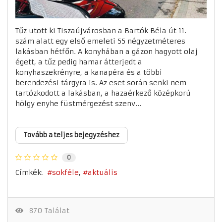
Tűz ütött ki Tiszaújvárosban a Bartók Béla út 11.
szám alatt egy első emeleti 55 négyzetméteres
lakásban hétfőn. A konyhában a gázon hagyott olaj
égett, a tűz pedig hamar átterjedt a
konyhaszekrényre, a kanapéra és a többi
berendezési tárgyra is. Az eset során senki nem
tartózkodott a lakásban, a hazaérkező középkorú
hölgy enyhe füstmérgezést szenv...
Tovább a teljes bejegyzéshez
0
Címkék:
sokféle
aktuális
870 Találat