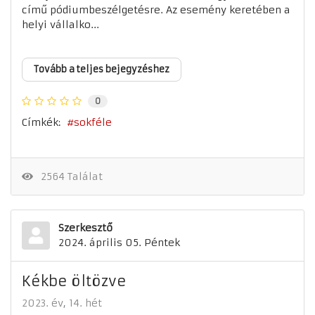
című pódiumbeszélgetésre. Az esemény keretében a
helyi vállalko...
Tovább a teljes bejegyzéshez
0
Címkék:
sokféle
2564 Találat
Szerkesztő
2024. április 05. Péntek
Kékbe öltözve
2023. év
14. hét