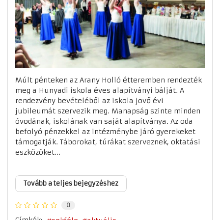
Múlt pénteken az Arany Holló étteremben rendezték
meg a Hunyadi iskola éves alapítványi bálját. A
rendezvény bevételéből az iskola jövő évi
jubileumát szervezik meg. Manapság szinte minden
óvodának, iskolának van saját alapítványa. Az oda
befolyó pénzekkel az intézménybe járó gyerekeket
támogatják. Táborokat, túrákat szerveznek, oktatási
eszközöket...
Tovább a teljes bejegyzéshez
0