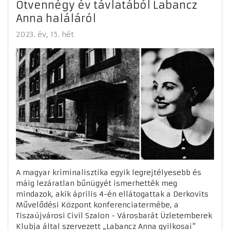
Ötvennégy év távlatából Labancz
Anna haláláról
2023. év
15. hét
A magyar kriminalisztika egyik legrejtélyesebb és
máig lezáratlan bűnügyét ismerhették meg
mindazok, akik április 4-én ellátogattak a Derkovits
Művelődési Központ konferenciatermébe, a
Tiszaújvárosi Civil Szalon - Városbarát Üzletemberek
Klubja által szervezett „Labancz Anna gyilkosai"