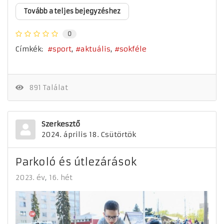
Tovább a teljes bejegyzéshez
0
Címkék:
sport
aktuális
sokféle
891 Találat
Szerkesztő
2024. április 18. Csütörtök
Parkoló és útlezárások
2023. év
16. hét