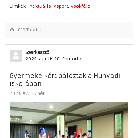
Címkék:
aktuális
sport
sokféle
819 Találat
Szerkesztő
2024. április 18. Csütörtök
Gyermekeikért báloztak a Hunyadi
iskolában
2023. év
16. hét