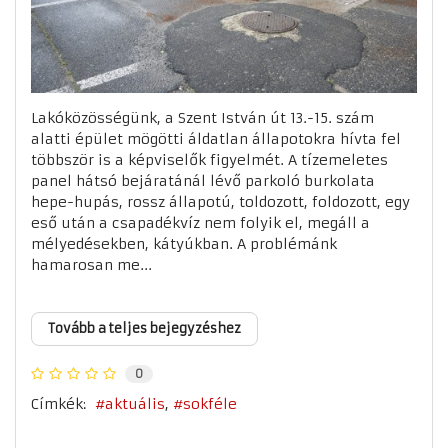
Lakóközösségünk, a Szent István út 13.-15. szám
alatti épület mögötti áldatlan állapotokra hívta fel
többször is a képviselők figyelmét. A tízemeletes
panel hátsó bejáratánál lévő parkoló burkolata
hepe-hupás, rossz állapotú, toldozott, foldozott, egy
eső után a csapadékvíz nem folyik el, megáll a
mélyedésekben, kátyúkban. A problémánk
hamarosan me...
Tovább a teljes bejegyzéshez
0
Címkék:
aktuális
sokféle