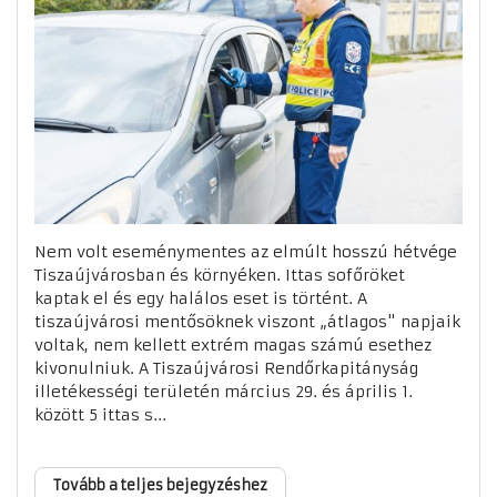
Nem volt eseménymentes az elmúlt hosszú hétvége
Tiszaújvárosban és környéken. Ittas sofőröket
kaptak el és egy halálos eset is történt. A
tiszaújvárosi mentősöknek viszont „átlagos" napjaik
voltak, nem kellett extrém magas számú esethez
kivonulniuk. A Tiszaújvárosi Rendőrkapitányság
illetékességi területén március 29. és április 1.
között 5 ittas s...
Tovább a teljes bejegyzéshez