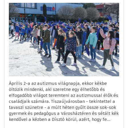
Április 2-a az autizmus világnapja, ekkor kékbe
öltözik mindenki, aki szeretne egy élhetőbb és
elfogadóbb világot teremteni az autizmussal élők és
családjaik számára. Tiszaújvárosban - tekintettel a
tavaszi szünetre - a múlt héten gyűlt össze sok-sok
gyermek és pedagógus a Városháztéren és sétált kék
kendővel a kézben a Dísztó körül, azért, hogy fe...