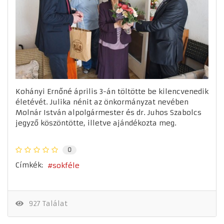
Kohányi Ernőné április 3-án töltötte be kilencvenedik
életévét. Julika nénit az önkormányzat nevében
Molnár István alpolgármester és dr. Juhos Szabolcs
jegyző köszöntötte, illetve ajándékozta meg.
0
Címkék:
sokféle
927 Találat