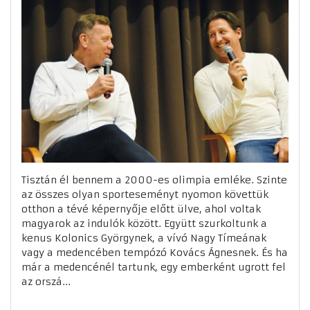
Tisztán él bennem a 2000-es olimpia emléke. Szinte
az összes olyan sporteseményt nyomon követtük
otthon a tévé képernyője előtt ülve, ahol voltak
magyarok az indulók között. Együtt szurkoltunk a
kenus Kolonics Györgynek, a vívó Nagy Tímeának
vagy a medencében tempózó Kovács Ágnesnek. És ha
már a medencénél tartunk, egy emberként ugrott fel
az orszá...