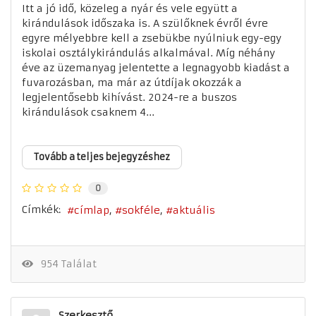
Itt a jó idő, közeleg a nyár és vele együtt a
kirándulások időszaka is. A szülőknek évről évre
egyre mélyebbre kell a zsebükbe nyúlniuk egy-egy
iskolai osztálykirándulás alkalmával. Míg néhány
éve az üzemanyag jelentette a legnagyobb kiadást a
fuvarozásban, ma már az útdíjak okozzák a
legjelentősebb kihívást. 2024-re a buszos
kirándulások csaknem 4...
Tovább a teljes bejegyzéshez
0
Címkék:
címlap
sokféle
aktuális
954 Találat
Szerkesztő