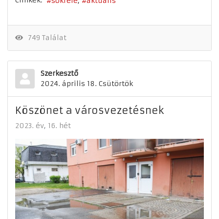
Címkék:
sokféle
aktuális
749 Találat
Szerkesztő
2024. április 18. Csütörtök
Köszönet a városvezetésnek
2023. év
16. hét