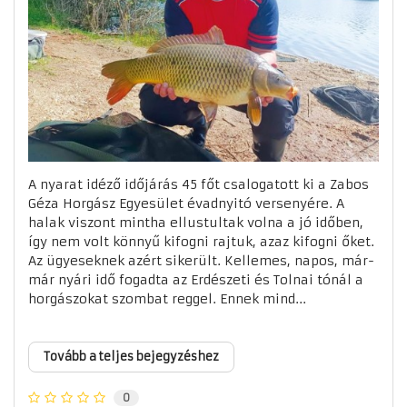
A nyarat idéző időjárás 45 főt csalogatott ki a Zabos
Géza Horgász Egyesület évadnyitó versenyére. A
halak viszont mintha ellustultak volna a jó időben,
így nem volt könnyű kifogni rajtuk, azaz kifogni őket.
Az ügyeseknek azért sikerült. Kellemes, napos, már-
már nyári idő fogadta az Erdészeti és Tolnai tónál a
horgászokat szombat reggel. Ennek mind...
Tovább a teljes bejegyzéshez
0