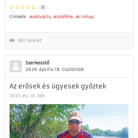
0
Címkék:
aktuális
sokféle
címlap
961 Találat
Szerkesztő
2024. április 18. Csütörtök
Az erősek és ügyesek győztek
2023. év
16. hét