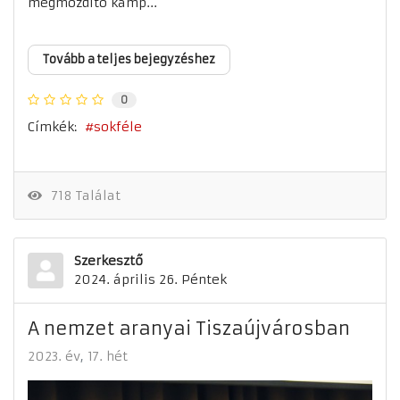
megmozdító kamp...
Tovább a teljes bejegyzéshez
0
Címkék:
sokféle
718 Találat
Szerkesztő
2024. április 26. Péntek
A nemzet aranyai Tiszaújvárosban
2023. év
17. hét