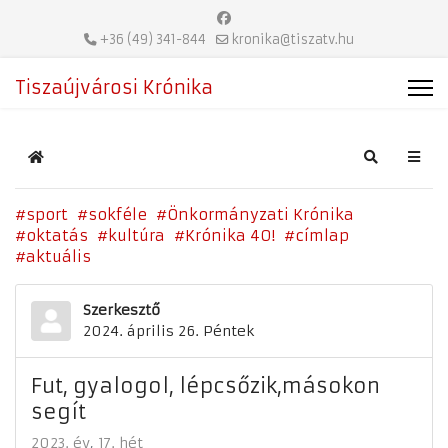
+36 (49) 341-844
kronika@tiszatv.hu
Tiszaújvárosi Krónika
Home
Search
sport
sokféle
Önkormányzati Krónika
oktatás
kultúra
Krónika 40!
címlap
aktuális
Szerkesztő
2024. április 26. Péntek
Fut, gyalogol, lépcsőzik,másokon
segít
2023. év
17. hét