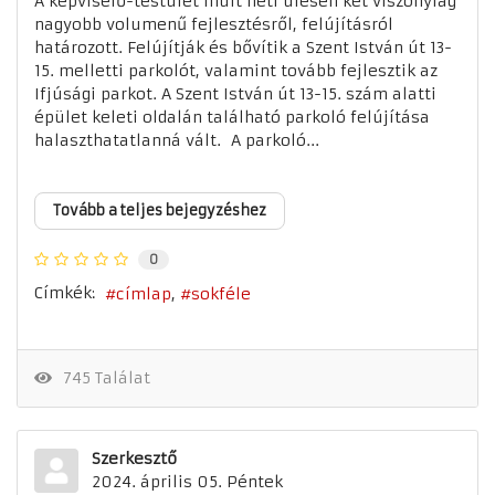
A képviselő-testület múlt heti ülésén két viszonylag
nagyobb volumenű fejlesztésről, felújításról
határozott. Felújítják és bővítik a Szent István út 13-
15. melletti parkolót, valamint tovább fejlesztik az
Ifjúsági parkot. A Szent István út 13-15. szám alatti
épület keleti oldalán található parkoló felújítása
halaszthatatlanná vált. A parkoló...
Tovább a teljes bejegyzéshez
0
Címkék:
címlap
sokféle
745 Találat
Szerkesztő
2024. április 05. Péntek