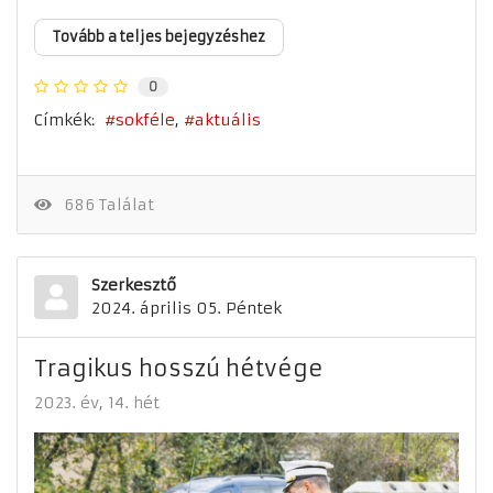
Tovább a teljes bejegyzéshez
0
Címkék:
sokféle
aktuális
686 Találat
Szerkesztő
2024. április 05. Péntek
Tragikus hosszú hétvége
2023. év
14. hét