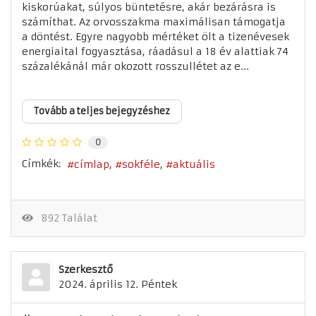
kiskorúakat, súlyos büntetésre, akár bezárásra is
számíthat. Az orvosszakma maximálisan támogatja
a döntést. Egyre nagyobb mértéket ölt a tizenévesek
energiaital fogyasztása, ráadásul a 18 év alattiak 74
százalékánál már okozott rosszullétet az e...
Tovább a teljes bejegyzéshez
0
Címkék:
címlap
sokféle
aktuális
892 Találat
Szerkesztő
2024. április 12. Péntek