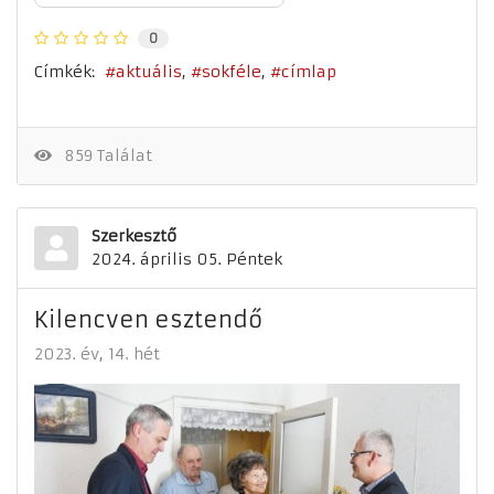
0
Címkék:
aktuális
sokféle
címlap
859 Találat
Szerkesztő
2024. április 05. Péntek
Kilencven esztendő
2023. év
14. hét