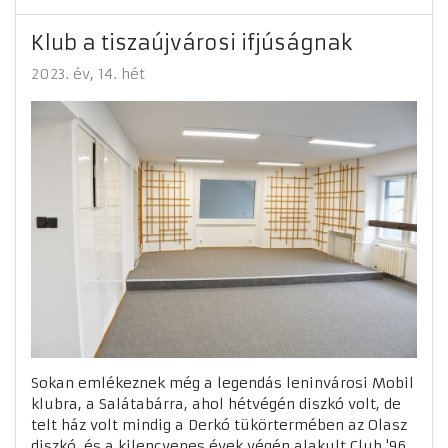
Klub a tiszaújvárosi ifjúságnak
2023. év
14. hét
Sokan emlékeznek még a legendás leninvárosi Mobil
klubra, a Salátabárra, ahol hétvégén diszkó volt, de
telt ház volt mindig a Derkó tükörtermében az Olasz
diszkó, és a kilencvenes évek végén alakult Club '96