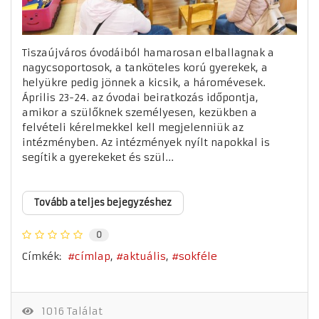
Tiszaújváros óvodáiból hamarosan elballagnak a
nagycsoportosok, a tanköteles korú gyerekek, a
helyükre pedig jönnek a kicsik, a háromévesek.
Április 23-24. az óvodai beiratkozás időpontja,
amikor a szülőknek személyesen, kezükben a
felvételi kérelmekkel kell megjelenniük az
intézményben. Az intézmények nyílt napokkal is
segítik a gyerekeket és szül...
Tovább a teljes bejegyzéshez
0
Címkék:
címlap
aktuális
sokféle
1016 Találat