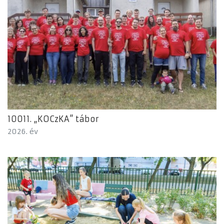
10011. „KOCzKA” tábor
2026. év