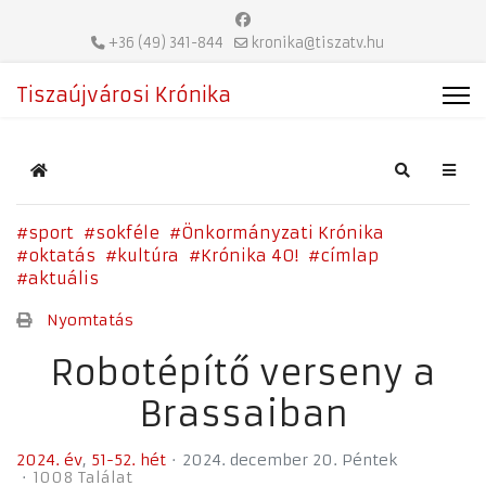
+36 (49) 341-844
kronika@tiszatv.hu
Tiszaújvárosi Krónika
Home
Search
sport
sokféle
Önkormányzati Krónika
oktatás
kultúra
Krónika 40!
címlap
aktuális
Nyomtatás
Robotépítő verseny a
Brassaiban
2024. év
51-52. hét
2024. december 20. Péntek
1008 Találat