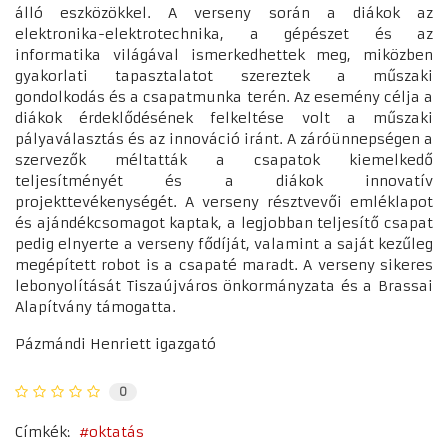
álló eszközökkel. A verseny során a diákok az
elektronika-elektrotechnika, a gépészet és az
informatika világával ismerkedhettek meg, miközben
gyakorlati tapasztalatot szereztek a műszaki
gondolkodás és a csapatmunka terén. Az esemény célja a
diákok érdeklődésének felkeltése volt a műszaki
pályaválasztás és az innováció iránt. A záróünnepségen a
szervezők méltatták a csapatok kiemelkedő
teljesítményét és a diákok innovatív
projekttevékenységét. A verseny résztvevői emléklapot
és ajándékcsomagot kaptak, a legjobban teljesítő csapat
pedig elnyerte a verseny fődíját, valamint a saját kezűleg
megépített robot is a csapaté maradt. A verseny sikeres
lebonyolítását Tiszaújváros önkormányzata és a Brassai
Alapítvány támogatta.
Pázmándi Henriett igazgató
0
Címkék:
oktatás