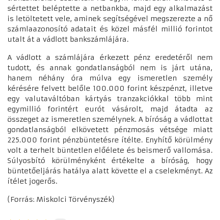
sértettet beléptette a netbankba, majd egy alkalmazást
is letöltetett vele, aminek segítségével megszerezte a nő
számlaazonosító adatait és közel másfél millió forintot
utalt át a vádlott bankszámlájára.
A vádlott a számlájára érkezett pénz eredetéről nem
tudott, és annak gondatlanságból nem is járt utána,
hanem néhány óra múlva egy ismeretlen személy
kérésére felvett belőle 100.000 forint készpénzt, illetve
egy valutaváltóban kártyás tranzakciókkal több mint
egymillió forintért eurót vásárolt, majd átadta az
összeget az ismeretlen személynek. A bíróság a vádlottat
gondatlanságból elkövetett pénzmosás vétsége miatt
225.000 forint pénzbüntetésre ítélte. Enyhítő körülmény
volt a terhelt büntetlen előélete és beismerő vallomása.
Súlyosbító körülményként értékelte a bíróság, hogy
büntetőeljárás hatálya alatt követte el a cselekményt. Az
ítélet jogerős.
(Forrás: Miskolci Törvényszék)