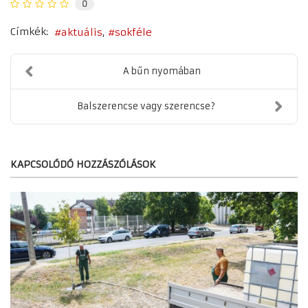
0
Címkék:
aktuális
sokféle
A bűn nyomában
Balszerencse vagy szerencse?
KAPCSOLÓDÓ HOZZÁSZÓLÁSOK