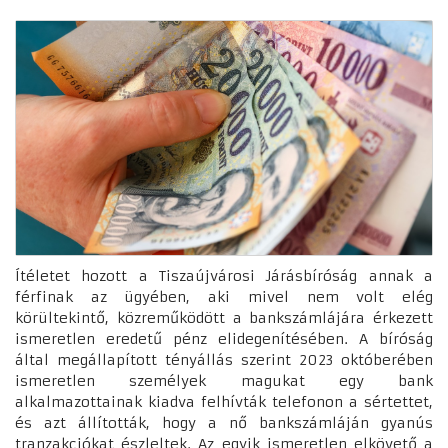
Ítéletet hozott a Tiszaújvárosi Járásbíróság annak a
férfinak az ügyében, aki mivel nem volt elég
körültekintő, közreműködött a bankszámlájára érkezett
ismeretlen eredetű pénz elidegenítésében. A bíróság
által megállapított tényállás szerint 2023 októberében
ismeretlen személyek magukat egy bank
alkalmazottainak kiadva felhívták telefonon a sértettet,
és azt állították, hogy a nő bankszámláján gyanús
tranzakciókat észleltek. Az egyik ismeretlen elkövető a