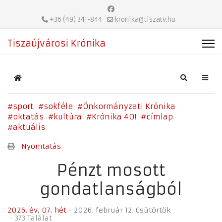
+36 (49) 341-844
kronika@tiszatv.hu
Tiszaújvárosi Krónika
Home
Search
sport
sokféle
Önkormányzati Krónika
oktatás
kultúra
Krónika 40!
címlap
aktuális
Nyomtatás
Pénzt mosott
gondatlanságból
2026. év
07. hét
2026. február 12. Csütörtök
373 Találat