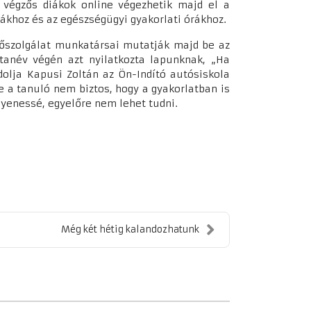
 végzős diákok online végezhetik majd el a
gákhoz és az egészségügyi gyakorlati órákhoz.
tőszolgálat munkatársai mutatják majd be az
anév végén azt nyilatkozta lapunknak, „Ha
dolja Kapusi Zoltán az Ön-Indító autósiskola
de a tanuló nem biztos, hogy a gyakorlatban is
ngyenessé, egyelőre nem lehet tudni.
Még két hétig kalandozhatunk