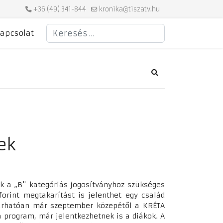
+36 (49) 341-844
kronika@tiszatv.hu
Keresés
apcsolat
Search
ek
k a „B" kategóriás jogosítványhoz szükséges
orint megtakarítást is jelenthet egy család
várhatóan már szeptember közepétől a KRÉTA
 program, már jelentkezhetnek is a diákok. A