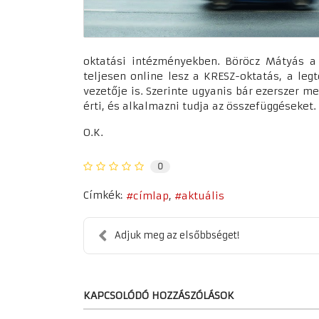
oktatási intézményekben. Böröcz Mátyás a
teljesen online lesz a KRESZ-oktatás, a leg
vezetője is. Szerinte ugyanis bár ezerszer me
érti, és alkalmazni tudja az összefüggéseket.
O.K.
0
Címkék:
címlap
aktuális
Adjuk meg az elsőbbséget!
KAPCSOLÓDÓ HOZZÁSZÓLÁSOK