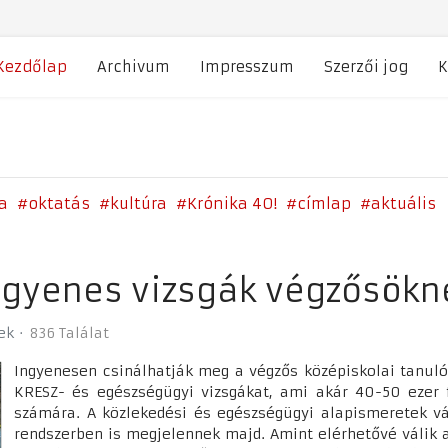
Kezdőlap
Archivum
Impresszum
Szerzői jog
K
a
oktatás
kultúra
Krónika 40!
címlap
aktuális
ngyenes vizsgák végzősökn
ek
836 Találat
Ingyenesen csinálhatják meg a végzős középiskolai tanuló
KRESZ- és egészségügyi vizsgákat, ami akár 40-50 ezer f
számára. A közlekedési és egészségügyi alapismeretek 
rendszerben is megjelennek majd. Amint elérhetővé válik a