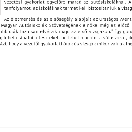
vezetési gyakorlat egyelőre marad az autósiskoláknál. A
tanfolyamot, az iskoláknak termet kell biztosítaniuk a vizs
Az életmentés és az elsősegély alapjait az Országos Men
 Magyar Autósiskolák Szövetségének elnöke még az előző t
több diák biztosan elvérzik majd az első vizsgákon." Így gon
g lehet csinálni a teszteket, be lehet magolni a válaszokat, 
 Azt, hogy a vezetői gyakorlati órák és vizsgák mikor válnak i