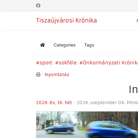
Tiszaújvárosi Krónika
Categories
Tags
Home
sport
sokféle
Önkormányzati Krónik
Nyomtatás
I
2024. év
36. hét
2024. szeptember 06. Pént