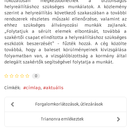
fokozatosan megkezdődhetnek a biztonságos
helyreállításhoz szükséges munkálatok. A közlemény
szerint a helyreállítás következő szakaszában a további
rendszerek részletes műszaki ellenőrzése, valamint az
ehhez szükséges állványozási munkák zajlanak.
„Folytatjuk a sérült elemek elbontását, továbbá a
szakértői csapat elindította a helyreállításhoz szükséges
eszközök beszerzését" - fűzték hozzá. A cég közölte
továbbá, hogy a baleset körülményeinek kivizsgálása
folyamatban van, a vizsgálóbizottság a kormány által
delegált szakértők segítségével folytatja a munkát.
0
Címkék:
címlap
aktuális
Forgalomkorlátozások, útlezárások
Trianonra emlékeztek