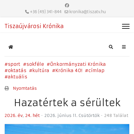
+36 (49) 341-844
kronika@tiszatv.hu
Tiszaújvárosi Krónika
Home
Search
sport
sokféle
Önkormányzati Krónika
oktatás
kultúra
Krónika 40!
címlap
aktuális
Nyomtatás
Hazatértek a sérültek
2026. év
24. hét
2026. június 11. Csütörtök
248 Találat