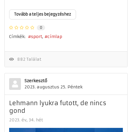
Tovább a teljes bejegyzéshez
0
Címkék:
sport
címlap
882 Találat
Szerkesztő
2023. augusztus 25. Péntek
Lehmann lyukra futott, de nincs
gond
2023. év
34. hét