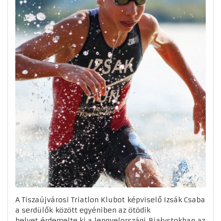
A Tiszaújvárosi Triatlon Klubot képviselő Izsák Csaba
a serdülők között egyéniben az ötödik
helyet érdemelte ki a lengyelországi Białystokban az