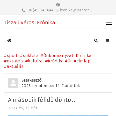
+36 (49) 341-844
kronika@tiszatv.hu
Tiszaújvárosi Krónika
Home
Search
sport
sokféle
Önkormányzati Krónika
oktatás
kultúra
Krónika 40!
címlap
aktuális
Szerkesztő
2023. szeptember 14. Csütörtök
A második félidő döntött
2023. év
37. hét