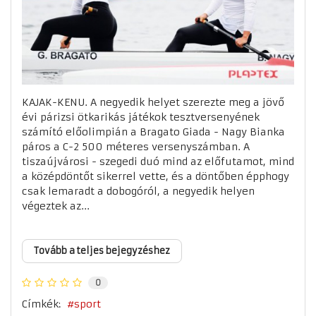
KAJAK-KENU. A negyedik helyet szerezte meg a jövő
évi párizsi ötkarikás játékok tesztversenyének
számító előolimpián a Bragato Giada - Nagy Bianka
páros a C-2 500 méteres versenyszámban. A
tiszaújvárosi - szegedi duó mind az előfutamot, mind
a középdöntőt sikerrel vette, és a döntőben épphogy
csak lemaradt a dobogóról, a negyedik helyen
végeztek az...
Tovább a teljes bejegyzéshez
0
Címkék:
sport