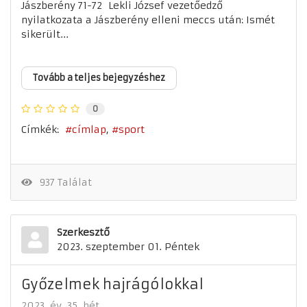
Jászberény 71-72 Lekli József vezetőedző
nyilatkozata a Jászberény elleni meccs után: Ismét
sikerült...
Tovább a teljes bejegyzéshez
0
Címkék:
címlap
sport
937 Találat
Szerkesztő
2023. szeptember 01. Péntek
Győzelmek hajrágólokkal
2023. év
35. hét