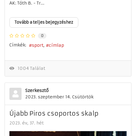
AK: Tóth B. - Tr...
Tovább a teljes bejegyzéshez
0
Címkék:
sport
címlap
1004 Találat
Szerkesztő
2023. szeptember 14. Csütörtök
Újabb Piros csoportos skalp
2023. év
37. hét