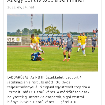
2023. év
34. hét
LABDARÚGÁS. Az NB III Északkeleti csoport 4.
játéknapján a forduló előtt 100 %-os
teljesítménnyel álló Cigánd együttesét fogadta a
Termálfürdő FC Tiszaújváros. A mérkőzésen csak
helyzetekig jutottak a csapatok, a gól ezúttal
hiánycikk volt. Tiszaújváros - Cigánd 0-0