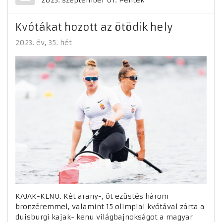
2023. szeptember 01. Péntek
Kvótákat hozott az ötödik hely
2023. év
35. hét
KAJAK-KENU. Két arany-, öt ezüstés három
bronzéremmel, valamint 15 olimpiai kvótával zárta a
duisburgi kajak- kenu világbajnokságot a magyar