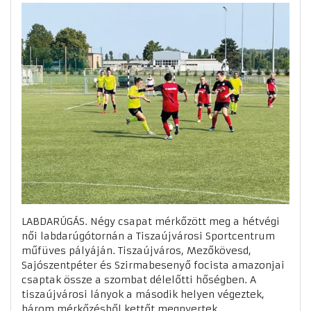
LABDARÚGÁS. Négy csapat mérkőzött meg a hétvégi
női labdarúgótornán a Tiszaújvárosi Sportcentrum
műfüves pályáján. Tiszaújváros, Mezőkövesd,
Sajószentpéter és Szirmabesenyő focista amazonjai
csaptak össze a szombat délelőtti hőségben. A
tiszaújvárosi lányok a második helyen végeztek,
három mérkőzésből kettőt megnyertek,