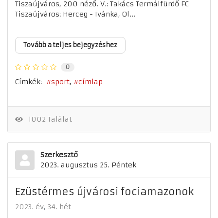
Tiszaújváros, 200 néző. V.: Takács Termálfürdő FC
Tiszaújváros: Herceg - Ivánka, Ol...
Tovább a teljes bejegyzéshez
0
Címkék:
sport
címlap
1002 Találat
Szerkesztő
2023. augusztus 25. Péntek
Ezüstérmes újvárosi fociamazonok
2023. év
34. hét