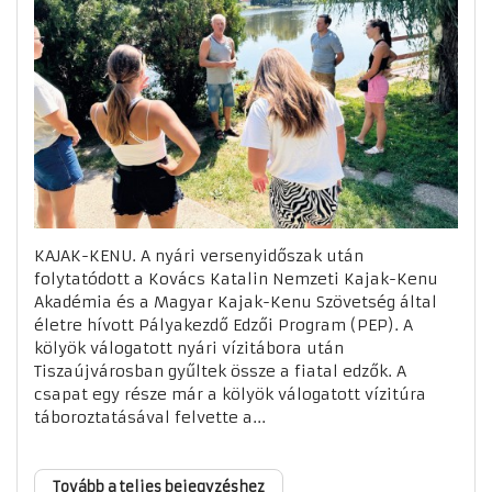
KAJAK-KENU. A nyári versenyidőszak után
folytatódott a Kovács Katalin Nemzeti Kajak-Kenu
Akadémia és a Magyar Kajak-Kenu Szövetség által
életre hívott Pályakezdő Edzői Program (PEP). A
kölyök válogatott nyári vízitábora után
Tiszaújvárosban gyűltek össze a fiatal edzők. A
csapat egy része már a kölyök válogatott vízitúra
táboroztatásával felvette a...
Tovább a teljes bejegyzéshez