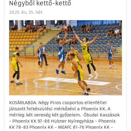
Négyből kettő-kettő
2023. év
35. hét
KOSÁRLABDA. Négy Piros csoportos ellenféllel
játszott felkészülési mérkőzést a Phoenix KK. A
mérleg: két vereség két győzelem. Óbudai Kaszások
- Phoenix KK 97-86 Hübner Nyíregyháza - Phoenix
KK 78-83 Phoenix KK - MEAFC 81-76 Phoenix KK -