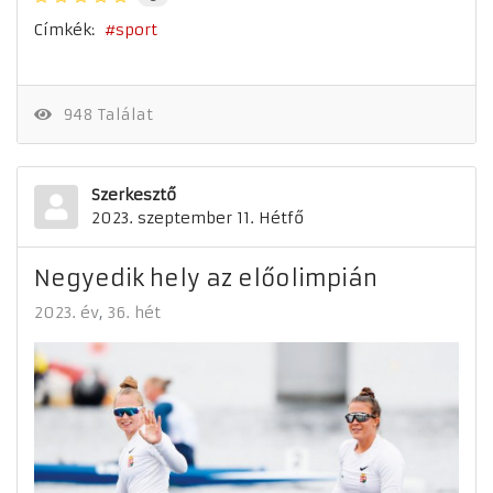
Címkék:
sport
948 Találat
Szerkesztő
2023. szeptember 11. Hétfő
Negyedik hely az előolimpián
2023. év
36. hét