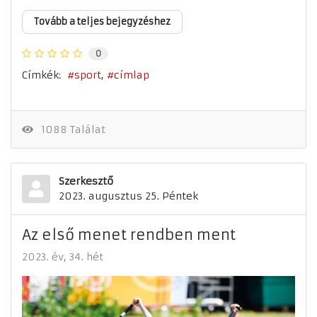
Tovább a teljes bejegyzéshez
0
Címkék:
sport
címlap
1088 Találat
Szerkesztő
2023. augusztus 25. Péntek
Az első menet rendben ment
2023. év
34. hét