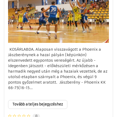
KOSÁRLABDA. Alaposan visszavágott a Phoenix a
Jászberénynek a hazai pályán (képünkön)
elszenvedett egypontos vereségért. Az újabb -
idegenben játszott - előkészületi mérkőzésen a
harmadik negyed után még a hazaiak vezettek, de az
utolsó etapban szárnyalt a Phoenix, és végül 9
pontos győzelmet aratott. Jászberény - Phoenix KK
66-75(16-15...
Tovább a teljes bejegyzéshez
0