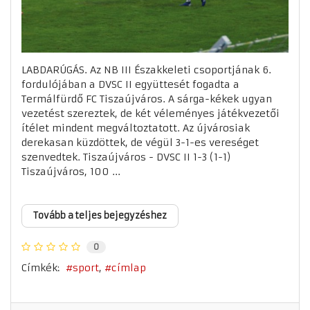
LABDARÚGÁS. Az NB III Északkeleti csoportjának 6.
fordulójában a DVSC II együttesét fogadta a
Termálfürdő FC Tiszaújváros. A sárga-kékek ugyan
vezetést szereztek, de két véleményes játékvezetői
ítélet mindent megváltoztatott. Az újvárosiak
derekasan küzdöttek, de végül 3-1-es vereséget
szenvedtek. Tiszaújváros - DVSC II 1-3 (1-1)
Tiszaújváros, 100 ...
Tovább a teljes bejegyzéshez
0
Címkék:
sport
címlap