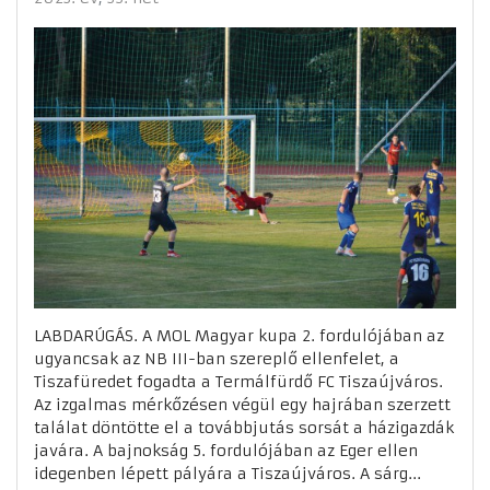
LABDARÚGÁS. A MOL Magyar kupa 2. fordulójában az
ugyancsak az NB III-ban szereplő ellenfelet, a
Tiszafüredet fogadta a Termálfürdő FC Tiszaújváros.
Az izgalmas mérkőzésen végül egy hajrában szerzett
találat döntötte el a továbbjutás sorsát a házigazdák
javára. A bajnokság 5. fordulójában az Eger ellen
idegenben lépett pályára a Tiszaújváros. A sárg...