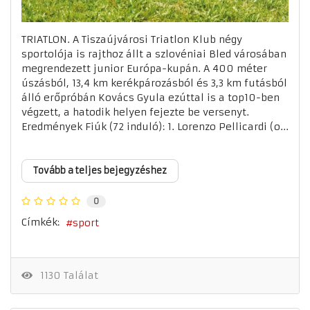
TRIATLON. A Tiszaújvárosi Triatlon Klub négy
sportolója is rajthoz állt a szlovéniai Bled városában
megrendezett junior Európa-kupán. A 400 méter
úszásból, 13,4 km kerékpározásból és 3,3 km futásból
álló erőpróbán Kovács Gyula ezúttal is a top10-ben
végzett, a hatodik helyen fejezte be versenyt.
Eredmények Fiúk (72 induló): 1. Lorenzo Pellicardi (o...
Tovább a teljes bejegyzéshez
0
Címkék:
sport
1130 Találat