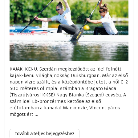
KAJAK-KENU. Szerdán megkezdődött az idei felnőtt
kajak-kenu világbajnokság Duisburgban. Már az első
napon vízre szállt, és a középdöntőbe jutott a női C-2
500 méteres olimpiai számban a Bragato Giada
(Tiszaújvárosi KKSE) Nagy Bianka (Szeged) egység. A
szám idei Eb-bronzérmes kettőse az első
előfutamban a kanadai Mackenzie, Vincent páros
mögött ért ...
Tovább a teljes bejegyzéshez