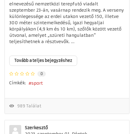
elnevezésű nemzetközi terepfutó viadalt
szeptember 23-án, vasárnap rendezik meg. A verseny
különlegessége az erdei utakon vezető 150, illetve
300 méter szintemelkedésű, igazi hegyaljai
körpályákon (4,9 km és 10 km), szőlők között vezető
útvonal, amelyet „szüreti hangulatban"
teljesíthetnek a résztvevők. ...
Tovább a teljes bejegyzéshez
0
Címkék:
sport
989 Találat
Szerkesztő