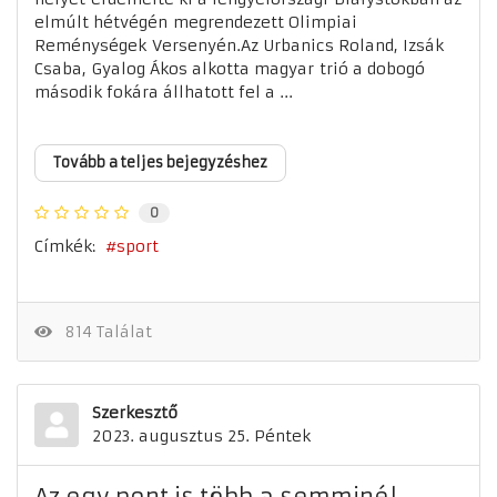
elmúlt hétvégén megrendezett Olimpiai
Reménységek Versenyén.Az Urbanics Roland, Izsák
Csaba, Gyalog Ákos alkotta magyar trió a dobogó
második fokára állhatott fel a ...
Tovább a teljes bejegyzéshez
0
Címkék:
sport
814 Találat
Szerkesztő
2023. augusztus 25. Péntek
Az egy pont is több a semminél