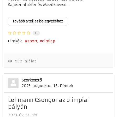
Sajószentpéter és Mezőkövesd...
Tovább a teljes bejegyzéshez
0
Címkék:
sport
címlap
982 Találat
Szerkesztő
2023. augusztus 18. Péntek
Lehmann Csongor az olimpiai
pályán
2023. év
33. hét