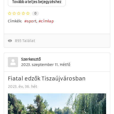
Tovább a teljes bejegyzéshez
0
Címkék:
sport
címlap
895 Találat
Szerkesztő
2023. szeptember 11. Hétfő
Fiatal edzők Tiszaújvárosban
2023. év
36. hét