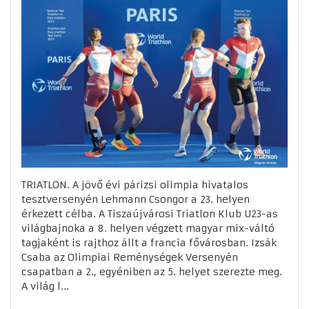
TRIATLON. A jövő évi párizsi olimpia hivatalos
tesztversenyén Lehmann Csongor a 23. helyen
érkezett célba. A Tiszaújvárosi Triatlon Klub U23-as
világbajnoka a 8. helyen végzett magyar mix-váltó
tagjaként is rajthoz állt a francia fővárosban. Izsák
Csaba az Olimpiai Reménységek Versenyén
csapatban a 2., egyéniben az 5. helyet szerezte meg.
A világ l...