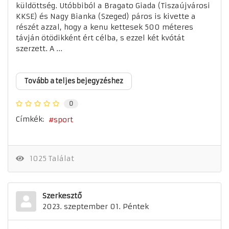
küldöttség. Utóbbiból a Bragato Giada (Tiszaújvárosi
KKSE) és Nagy Bianka (Szeged) páros is kivette a
részét azzal, hogy a kenu kettesek 500 méteres
távján ötödikként ért célba, s ezzel két kvótát
szerzett. A ...
Tovább a teljes bejegyzéshez
0
Címkék:
sport
1025 Találat
Szerkesztő
2023. szeptember 01. Péntek