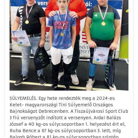
SÚLYEMELÉS. Egy hete rendezték meg a 2024-es
Kelet- magyarországi Tini Súlyemelő Országos
Bajnokságot Debrecenben. A Tiszaújvárosi Sport Club
3 fiú versenyzőt indított a versenyen. Ardai Balázs
József a 40 kg-os súlycsoportban 1. helyezést ért el,
Ruha Bence a 67 kg-os súlycsoportban 3. lett, míg
Balogh Róbert a 81 kg-os súlycsoportban szintén