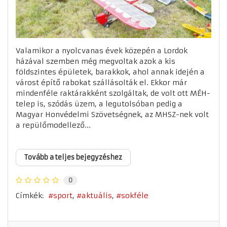
Valamikor a nyolcvanas évek közepén a Lordok
házával szemben még megvoltak azok a kis
földszintes épületek, barakkok, ahol annak idején a
várost építő rabokat szállásolták el. Ekkor már
mindenféle raktárakként szolgáltak, de volt ott MÉH-
telep is, szódás üzem, a legutolsóban pedig a
Magyar Honvédelmi Szövetségnek, az MHSZ-nek volt
a repülőmodellező...
Tovább a teljes bejegyzéshez
0
Címkék:
sport
aktuális
sokféle