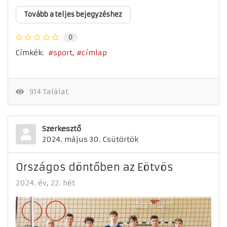
Tovább a teljes bejegyzéshez
0
Címkék:
sport
címlap
914 Találat
Szerkesztő
2024. május 30. Csütörtök
Országos döntőben az Eötvös
2024. év
22. hét