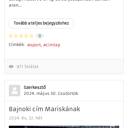
aran...
Tovább a teljes bejegyzéshez
0
Címkék:
sport
címlap
871 Találat
Szerkesztő
2024. május 30. Csütörtök
Bajnoki cím Mariskának
2024. év
22. hét