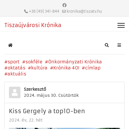
+36 (49) 341-844
kronika@tiszatv.hu
Tiszaújvárosi Krónika
Home
Search
sport
sokféle
Önkormányzati Krónika
oktatás
kultúra
Krónika 40!
címlap
aktuális
Szerkesztő
2024. május 30. Csütörtök
Kiss Gergely a top10-ben
2024. év
22. hét