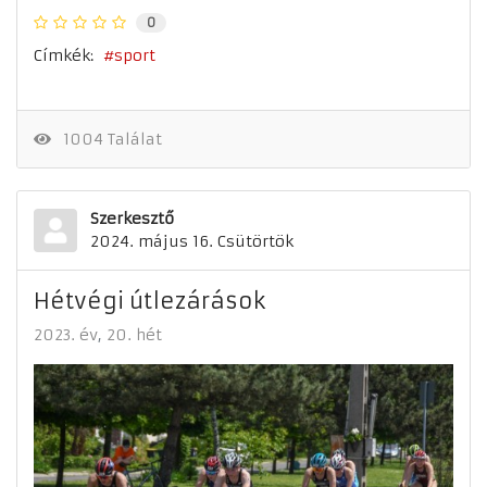
0
Címkék:
sport
1004 Találat
Szerkesztő
2024. május 16. Csütörtök
Hétvégi útlezárások
2023. év
20. hét