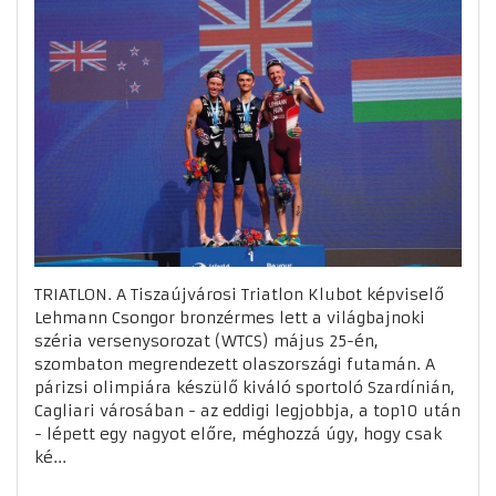
TRIATLON. A Tiszaújvárosi Triatlon Klubot képviselő
Lehmann Csongor bronzérmes lett a világbajnoki
széria versenysorozat (WTCS) május 25-én,
szombaton megrendezett olaszországi futamán. A
párizsi olimpiára készülő kiváló sportoló Szardínián,
Cagliari városában - az eddigi legjobbja, a top10 után
- lépett egy nagyot előre, méghozzá úgy, hogy csak
ké...