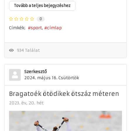
Tovább a teljes bejegyzéshez
0
Címkék:
sport
címlap
934 Találat
Szerkesztő
2024. május 16. Csütörtök
Bragatoék ötödikek ötszáz méteren
2023. év
20. hét