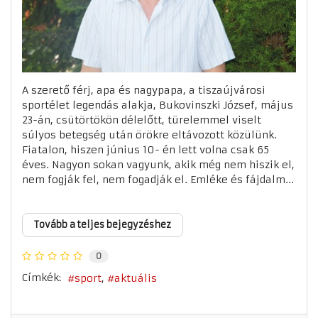
A szerető férj, apa és nagypapa, a tiszaújvárosi
sportélet legendás alakja, Bukovinszki József, május
23-án, csütörtökön délelőtt, türelemmel viselt
súlyos betegség után örökre eltávozott közülünk.
Fiatalon, hiszen június 10- én lett volna csak 65
éves. Nagyon sokan vagyunk, akik még nem hiszik el,
nem fogják fel, nem fogadják el. Emléke és fájdalm...
Tovább a teljes bejegyzéshez
0
Címkék:
sport
aktuális