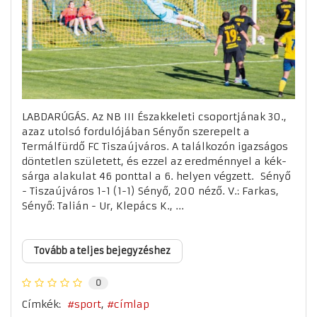
LABDARÚGÁS. Az NB III Északkeleti csoportjának 30.,
azaz utolsó fordulójában Sényőn szerepelt a
Termálfürdő FC Tiszaújváros. A találkozón igazságos
döntetlen született, és ezzel az eredménnyel a kék-
sárga alakulat 46 ponttal a 6. helyen végzett. Sényő
- Tiszaújváros 1-1 (1-1) Sényő, 200 néző. V.: Farkas,
Sényő: Talián - Ur, Klepács K., ...
Tovább a teljes bejegyzéshez
0
Címkék:
sport
címlap