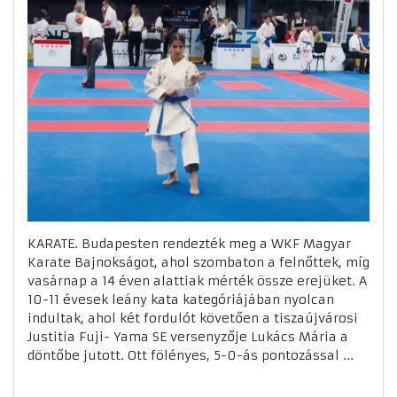
KARATE. Budapesten rendezték meg a WKF Magyar
Karate Bajnokságot, ahol szombaton a felnőttek, míg
vasárnap a 14 éven alattiak mérték össze erejüket. A
10-11 évesek leány kata kategóriájában nyolcan
indultak, ahol két fordulót követően a tiszaújvárosi
Justitia Fuji- Yama SE versenyzője Lukács Mária a
döntőbe jutott. Ott fölényes, 5-0-ás pontozással ...