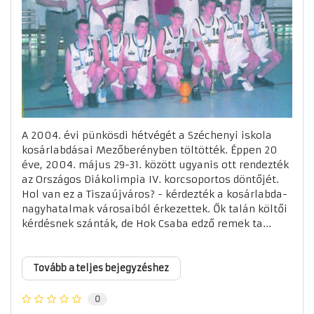
A 2004. évi pünkösdi hétvégét a Széchenyi iskola
kosárlabdásai Mezőberényben töltötték. Éppen 20
éve, 2004. május 29-31. között ugyanis ott rendezték
az Országos Diákolimpia IV. korcsoportos döntőjét.
Hol van ez a Tiszaújváros? - kérdezték a kosárlabda-
nagyhatalmak városaiból érkezettek. Ők talán költői
kérdésnek szánták, de Hok Csaba edző remek ta...
Tovább a teljes bejegyzéshez
0