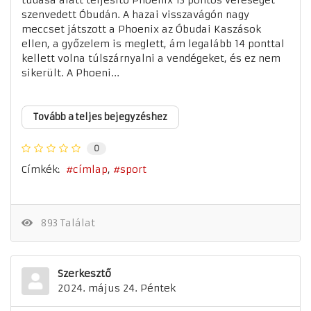
szenvedett Óbudán. A hazai visszavágón nagy
meccset játszott a Phoenix az Óbudai Kaszások
ellen, a győzelem is meglett, ám legalább 14 ponttal
kellett volna túlszárnyalni a vendégeket, és ez nem
sikerült. A Phoeni...
Tovább a teljes bejegyzéshez
0
Címkék:
címlap
sport
893 Találat
Szerkesztő
2024. május 24. Péntek