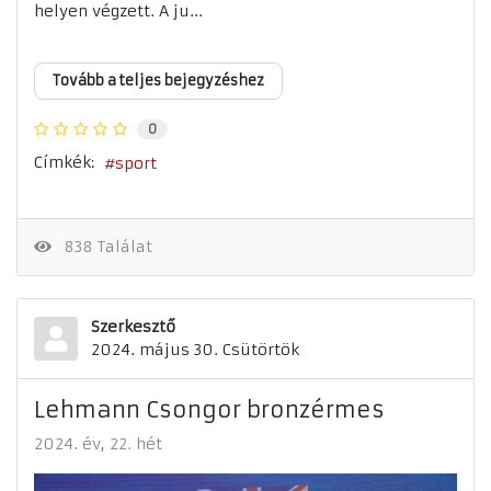
helyen végzett. A ju...
Tovább a teljes bejegyzéshez
0
Címkék:
sport
838 Találat
Szerkesztő
2024. május 30. Csütörtök
Lehmann Csongor bronzérmes
2024. év
22. hét