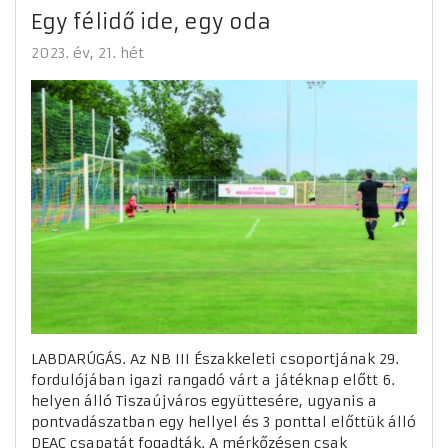
Egy félidő ide, egy oda
2023. év
21. hét
LABDARÚGÁS. Az NB III Északkeleti csoportjának 29.
fordulójában igazi rangadó várt a játéknap előtt 6.
helyen álló Tiszaújváros együttesére, ugyanis a
pontvadászatban egy hellyel és 3 ponttal előttük álló
DEAC csapatát fogadták. A mérkőzésen csak