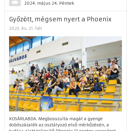
2024. május 24. Péntek
Győzött, mégsem nyert a Phoenix
2023. év
21. hét
KOSÁRLABDA. Megbosszulta magát a gyenge
dobószázalék az osztályozó első mérkőzésén, a
tudása alatt teljesítő Phoenix 13 pontos vereséget