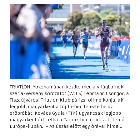
TRIATLON. Yokohamában kezdte meg a világbajnoki
széria-verseny sorozatot (WTCS) Lehmann Csongor, a
Tiszaújvárosi Triatlon Klub párizsi olimpikonja, aki
legjobb magyarként a top15-ben fejezte be az
erőpróbát. Kovács Gyula (TTK) ugyancsak legjobb
magyarként ért célba a Caorle-ben rendezett felnőtt
Európa-kupán. - Az úszás előtt egy órával hirde...