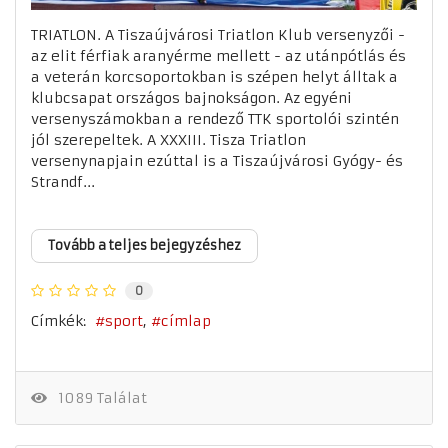
TRIATLON. A Tiszaújvárosi Triatlon Klub versenyzői -
az elit férfiak aranyérme mellett - az utánpótlás és
a veterán korcsoportokban is szépen helyt álltak a
klubcsapat országos bajnokságon. Az egyéni
versenyszámokban a rendező TTK sportolói szintén
jól szerepeltek. A XXXIII. Tisza Triatlon
versenynapjain ezúttal is a Tiszaújvárosi Gyógy- és
Strandf...
Tovább a teljes bejegyzéshez
0
Címkék:
sport
címlap
1089 Találat