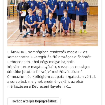
DIÁKSPORT. Nemrégiben rendezték meg a IV-es
korcsoportos A kategóriás fiú országos elődöntőt
Debrecenben, ahol négy megye bajnoka
képviseltette magát. Győzött, s ezzel az országos
döntőbe jutott a Tiszaújvárosi Eötvös József
Gimnázium és Kollégium csapata. Izgatottan vártuk
a sorsolást, melynek eredményeként az első
mérkőzésen a Debreceni Egyetem K...
Tovább a teljes bejegyzéshez