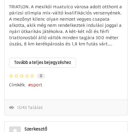
TRIATLON. A mexikói Huatulco városa adott otthont a
párizsi olimpia mix-váltó kvalifikációs versenyének.
A mezőnyt kilenc olyan nemzet vegyes csapata
alkotta, akik még nem rendelkeztek indulási joggal a
nyári ötkarikás játékokra. A két-két női és férfi
triatlonosból álló váltók minden tagjára 300 méter
úszás, 8 km kerékpározás és 1,8 km futás várt....
Tovább a teljes bejegyzéshez
0
Címkék:
sport
1043 Találat
Szerkesztő