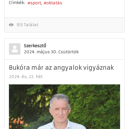
Címkék:
sport
oktatás
913 Találat
Szerkesztő
2024. május 30. Csütörtök
Bukóra már az angyalok vigyáznak
2024. év
22. hét