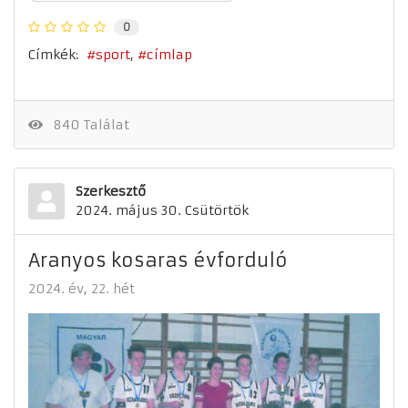
0
Címkék:
sport
címlap
840 Találat
Szerkesztő
2024. május 30. Csütörtök
Aranyos kosaras évforduló
2024. év
22. hét