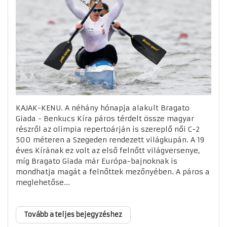
KAJAK-KENU. A néhány hónapja alakult Bragato
Giada - Benkucs Kíra páros térdelt össze magyar
részről az olimpia repertoárján is szereplő női C-2
500 méteren a Szegeden rendezett világkupán. A 19
éves Kírának ez volt az első felnőtt világversenye,
míg Bragato Giada már Európa-bajnoknak is
mondhatja magát a felnőttek mezőnyében. A páros a
meglehetőse...
Tovább a teljes bejegyzéshez