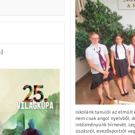
l
Iskolánk tanulói az elmúlt
nem csak angol nyelvből, d
intézményünk hírnevét. Leg
úszásról, evezősportról va