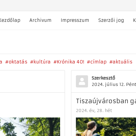
Kezdőlap
Archivum
Impresszum
Szerzői jog
K
a
oktatás
kultúra
Krónika 40!
címlap
aktuális
Szerkesztő
2024. július 12. Pén
Tiszaújvárosban g
2024. év
28. hét