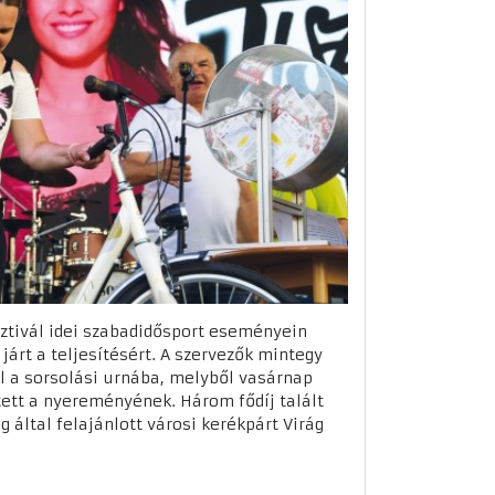
sztivál idei szabadidősport eseményein
járt a teljesítésért. A szervezők mintegy
l a sorsolási urnába, melyből vasárnap
ett a nyereményének. Három fődíj talált
g által felajánlott városi kerékpárt Virág