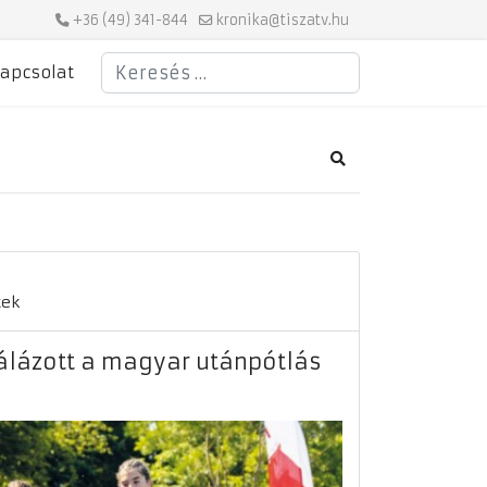
+36 (49) 341-844
kronika@tiszatv.hu
Keresés
apcsolat
Search
tek
álázott a magyar utánpótlás