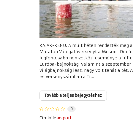
KAJAK-KENU. A múlt héten rendezték meg a F
Maraton Válogatóversenyt a Mosoni-Dunán.
legfontosabb nemzetközi eseménye a július
Európa-bajnokság, valamint a szeptember 1
világbajnokság lesz, nagy volt tehát a tét. A
es versenyszámban a Ti...
Tovább a teljes bejegyzéshez
0
Címkék:
sport