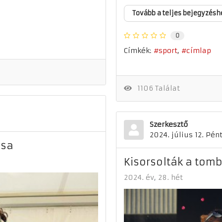
Tovább a teljes bejegyzésh
0
Címkék:
sport
címlap
1106 Találat
Szerkesztő
2024. július 12. Pén
osa
Kisorsolták a tom
2024. év
28. hét