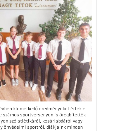
 évben kiemelkedő eredményeket értek el
e számos sportversenyen is öregbítették
yen szó atlétikáról, kosárlabdáról vagy
gy önvédelmi sportról, diákjaink minden