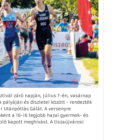
sztivál záró napján, július 7-én, vasárnap
a pályáján és díszletei között - rendezték
Utánpótlás Gálát. A versenyre
ként a 16-16 legjobb hazai gyermek- és
oló kapott meghívást. A tiszaújvárosi