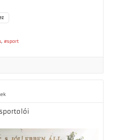
ez
s
sport
tek
sportolói