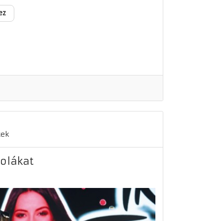
ez
tek
bolákat