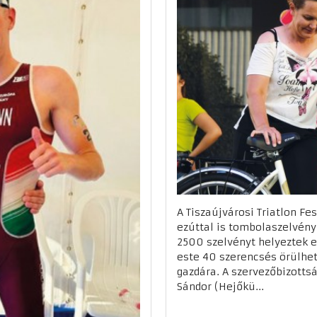
A Tiszaújvárosi Triatlon Fe
ezúttal is tombolaszelvény 
2500 szelvényt helyeztek e
este 40 szerencsés örülhet
gazdára. A szervezőbizottsá
Sándor (Hejőkü...