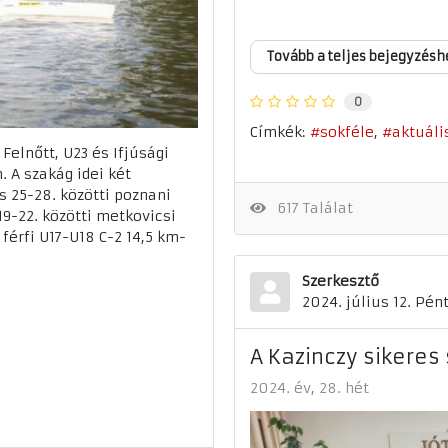
Tovább a teljes bejegyzésh
0
Címkék:
sokféle
aktuáli
elnőtt, U23 és Ifjúsági
 A szakág idei két
 25-28. közötti poznani
617 Találat
9-22. közötti metkovicsi
 férfi U17-U18 C-2 14,5 km-
Szerkesztő
2024. július 12. Pén
A Kazinczy sikeres 
2024. év
28. hét