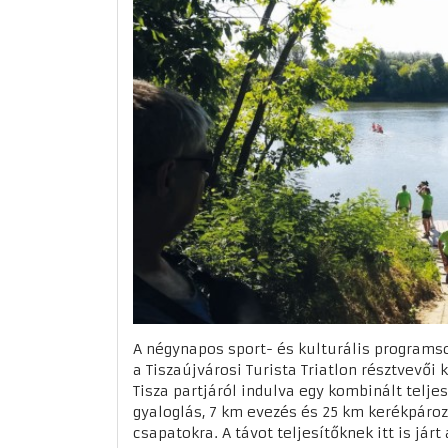
A négynapos sport- és kulturális program
a Tiszaújvárosi Turista Triatlon résztvevői
Tisza partjáról indulva egy kombinált telj
gyaloglás, 7 km evezés és 25 km kerékpároz
csapatokra. A távot teljesítőknek itt is jár