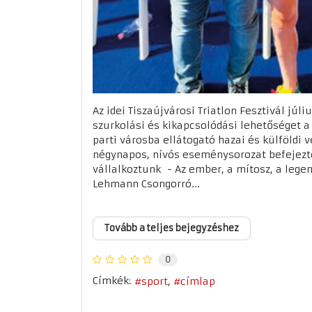
Az idei Tiszaújvárosi Triatlon Fesztivál júliu
szurkolási és kikapcsolódási lehetőséget a 
parti városba ellátogató hazai és külföldi
négynapos, nívós eseménysorozat befejezté
vállalkoztunk - Az ember, a mítosz, a legen
Lehmann Csongorró...
Tovább a teljes bejegyzéshez
0
Címkék:
sport
címlap