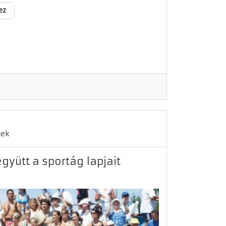
ez
tek
gyütt a sportág lapjait