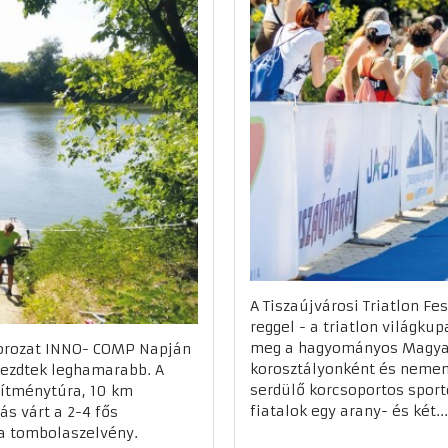
A Tiszaújvárosi Triatlon Fe
reggel - a triatlon világkup
meg a hagyományos Magyar 
sorozat INNO- COMP Napján
korosztályonként és nemen
 kezdtek leghamarabb. A
serdülő korcsoportos sport
esítménytúra, 10 km
fiatalok egy arany- és két...
ás várt a 2-4 fős
t a tombolaszelvény.