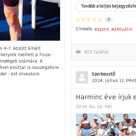
Tovább a teljes bejegyzésh
0
Címkék:
sport
aktuális
s 4-7. között kínált
905 Találat
helyiek mellett a Tisza-
 vendégek számára. A
vel ezúttal is összegzésre
da! - ezt olvastam
Szerkesztő
2024. július 12. Pén
Harminc éve írjuk e
2024. év
28. hét