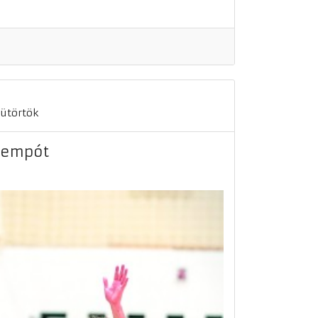
sütörtök
 tempót