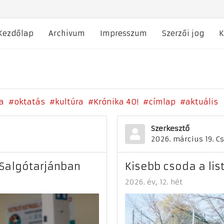
Kezdőlap
Archivum
Impresszum
Szerzői jog
K
a
oktatás
kultúra
Krónika 40!
címlap
aktuális
Szerkesztő
2026. március 19. C
 Salgótarjánban
Kisebb csoda a lis
2026. év
12. hét