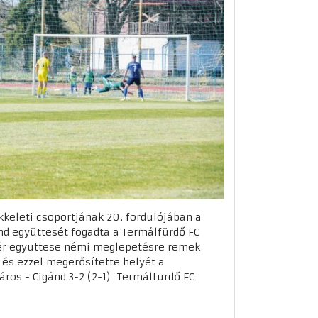
kkeleti csoportjának 20. fordulójában a
ánd együttesét fogadta a Termálfürdő FC
ér együttese némi meglepetésre remek
 és ezzel megerősítette helyét a
os - Cigánd 3-2 (2-1) Termálfürdő FC