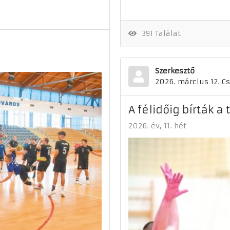
391 Találat
Szerkesztő
2026. március 12. C
A félidőig bírták a
2026. év
11. hét