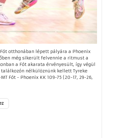
Fót otthonában lépett pályára a Phoenix
dőben még sikerült felvennie a ritmust a
zonban a Fót akarata érvényesült, így végül
 találkozón nélkülöznünk kellett Tyreke
-MT Fót - Phoenix KK 109-75 (20-17, 29-26,
ez