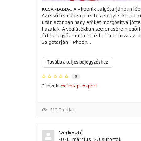
KOSÁRLABDA. A Phoenix Salgótarjánban lépe
Az első félidőben jelentős előnyt sikerült k
után azonban nagy erőket mozgósítva jötte
hazaiak. A végjátékban szerencsére megőri
értékes győzelemmel térhettünk haza az i
Salgótarján - Phoen...
Tovább a teljes bejegyzéshez
0
Címkék:
címlap
sport
310 Találat
Szerkesztő
2026. március 12. Csütörtök