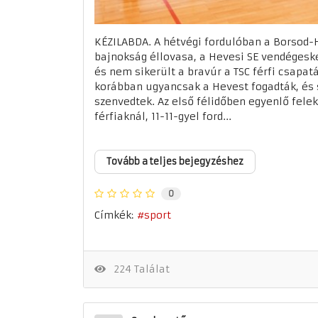
KÉZILABDA. A hétvégi fordulóban a Borsod
bajnokság éllovasa, a Hevesi SE vendégesk
és nem sikerült a bravúr a TSC férfi csapat
korábban ugyancsak a Hevest fogadták, és 
szenvedtek. Az első félidőben egyenlő felek
férfiaknál, 11-11-gyel ford...
Tovább a teljes bejegyzéshez
0
Címkék:
sport
224 Találat