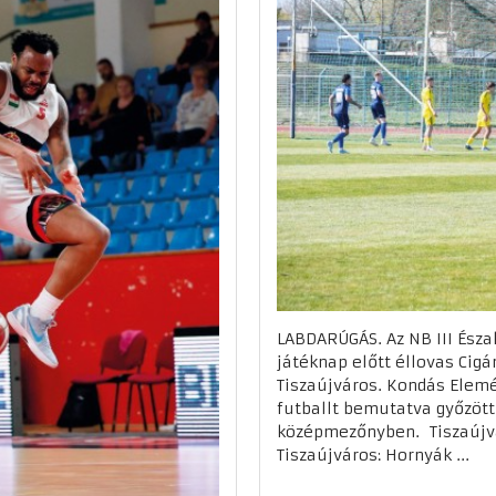
LABDARÚGÁS. Az NB III Észa
játéknap előtt éllovas Cig
Tiszaújváros. Kondás Elem
futballt bemutatva győzött
középmezőnyben. Tiszaújvár
Tiszaújváros: Hornyák ...