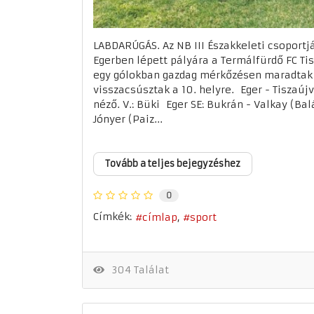
LABDARÚGÁS. Az NB III Északkeleti csoportj
Egerben lépett pályára a Termálfürdő FC Ti
egy gólokban gazdag mérkőzésen maradtak a
visszacsúsztak a 10. helyre. Eger - Tiszaújv
néző. V.: Büki Eger SE: Bukrán - Valkay (Balá
Jónyer (Paiz...
Tovább a teljes bejegyzéshez
0
Címkék:
címlap
sport
304 Találat