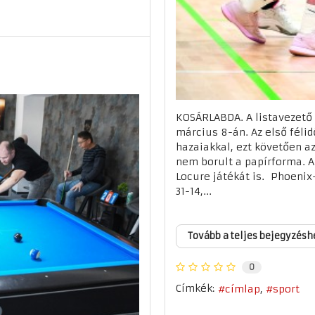
KOSÁRLABDA. A listavezető 
március 8-án. Az első féli
hazaiakkal, ezt követően a
nem borult a papírforma. A
Locure játékát is. Phoenix
31-14,...
Tovább a teljes bejegyzésh
0
Címkék:
címlap
sport