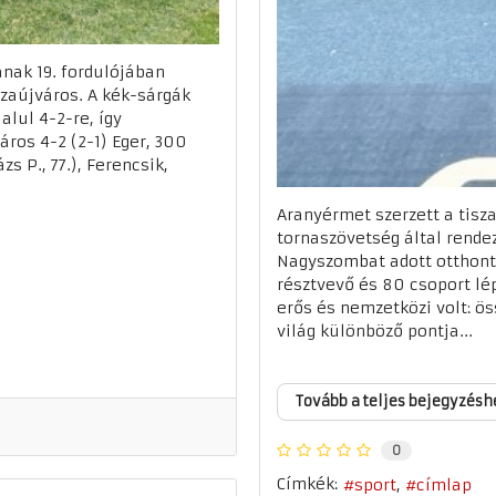
ának 19. fordulójában
szaújváros. A kék-sárgák
lul 4-2-re, így
áros 4-2 (2-1) Eger, 300
zs P., 77.), Ferencsik,
Aranyérmet szerzett a tisz
tornaszövetség által rend
Nagyszombat adott otthont
résztvevő és 80 csoport lé
erős és nemzetközi volt: ö
világ különböző pontja...
Tovább a teljes bejegyzésh
0
Címkék:
sport
címlap