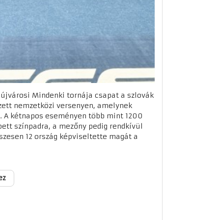
aújvárosi Mindenki tornája csapat a szlovák
ezett nemzetközi versenyen, amelynek
. A kétnapos eseményen több mint 1200
pett színpadra, a mezőny pedig rendkívül
sszesen 12 ország képviseltette magát a
ez