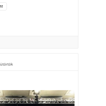
ez
sütörtök