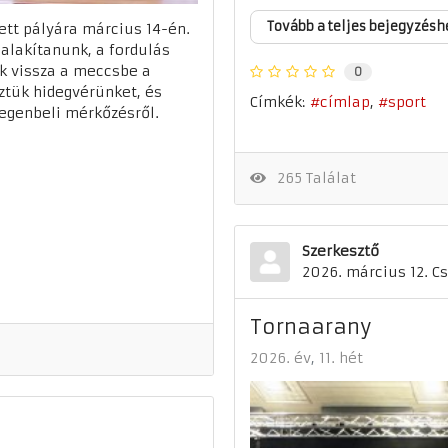
Tovább a teljes bejegyzésh
tt pályára március 14-én.
ialakítanunk, a fordulás
k vissza a meccsbe a
0
ztük hidegvérünket, és
Címkék:
címlap
sport
degenbeli mérkőzésről.
265 Találat
Szerkesztő
2026. március 12. C
Tornaarany
2026. év
11. hét