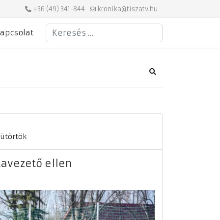
+36 (49) 341-844
kronika@tiszatv.hu
Keresés
apcsolat
Search
sütörtök
tavezető ellen