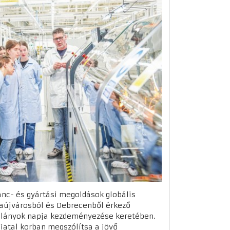
lánc- és gyártási megoldások globális
zaújvárosból és Debrecenből érkező
a lányok napja kezdeményezése keretében.
fiatal korban megszólítsa a jövő