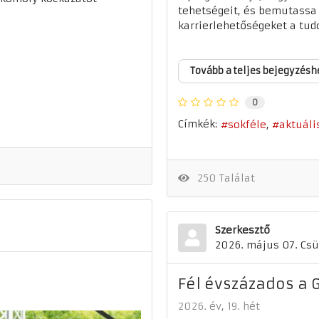
tehetségeit, és bemutassa
karrierlehetőségeket a tud
Tovább a teljes bejegyzésh
0
Címkék:
sokféle
aktuáli
250 Találat
Szerkesztő
2026. május 07. Csü
Fél évszázados a 
2026. év
19. hét