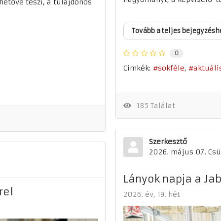
hetővé teszi, a tulajdonos
Tovább a teljes bejegyzésh
0
Címkék:
sokféle
aktuáli
185 Találat
Szerkesztő
2026. május 07. Csü
Lányok napja a Jab
rel
2026. év
19. hét