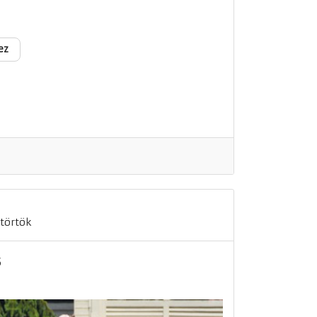
ez
törtök
s