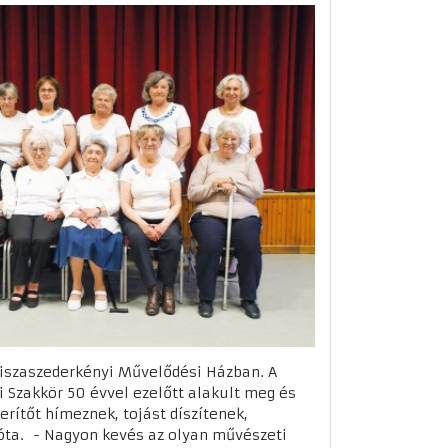
 Tiszaszederkényi Művelődési Házban. A
 Szakkör 50 évvel ezelőtt alakult meg és
erítőt hímeznek, tojást díszítenek,
óta. - Nagyon kevés az olyan művészeti