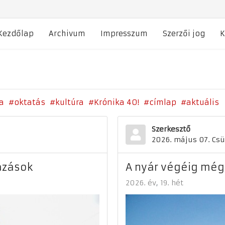
Kezdőlap
Archivum
Impresszum
Szerzői jog
K
a
oktatás
kultúra
Krónika 40!
címlap
aktuális
Szerkesztő
2026. május 07. Csü
ázások
A nyár végéig még 
2026. év
19. hét