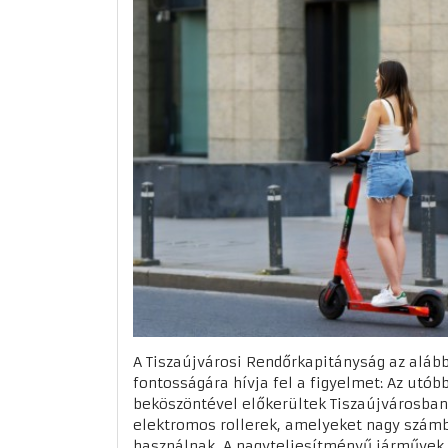
A Tiszaújvárosi Rendőrkapitányság az alább
fontosságára hívja fel a figyelmet: Az utóbb
beköszöntével előkerültek Tiszaújvárosban
elektromos rollerek, amelyeket nagy számb
használnak. A nagyteljesítményű járművek