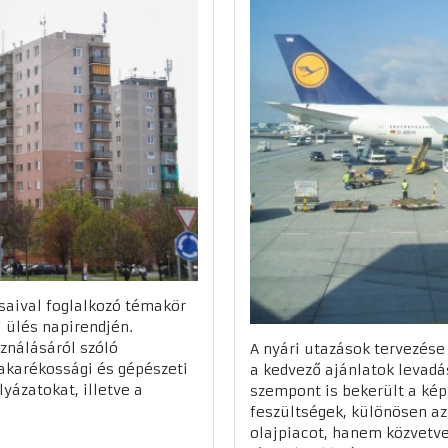
ásaival foglalkozó témakör
i ülés napirendjén.
sználásáról szóló
A nyári utazások tervezése 
takarékossági és gépészeti
a kedvező ajánlatok levadá
yázatokat, illetve a
szempont is bekerült a képl
feszültségek, különösen az
olajpiacot, hanem közvetve 