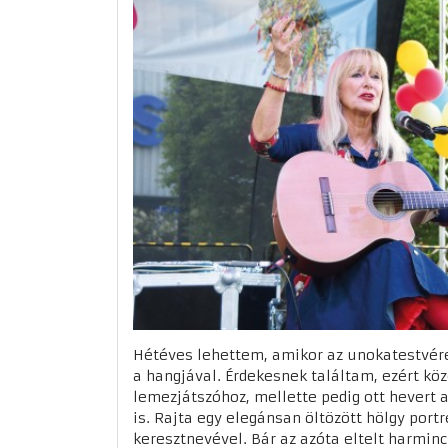
Hétéves lehettem, amikor az unokatestv
a hangjával. Érdekesnek találtam, ezért k
lemezjátszóhoz, mellette pedig ott hevert a
is. Rajta egy elegánsan öltözött hölgy portr
keresztnevével. Bár az azóta eltelt harmi