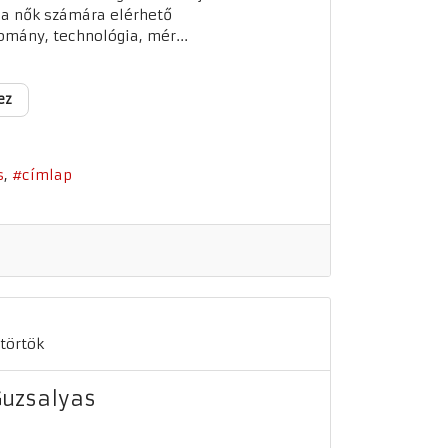
 a nők számára elérhető
omány, technológia, mér...
ez
s
címlap
törtök
Guzsalyas