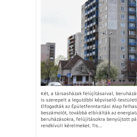
Két, a társasházak felújításaival, beruház
is szerepelt a legutóbbi képviselő-testület
Elfogadták az Épületfenntartási Alap felha
beszámolót, továbbá elbírálták az energia
beruházásokra, felújításokra benyújtott pál
rendkívüli kérelmeket. Tis...