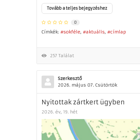
Tovább a teljes bejegyzéshez
0
Címkék:
sokféle
aktuális
címlap
257 Találat
Szerkesztő
2026. május 07. Csütörtök
Nyitottak zártkert ügyben
2026. év
19. hét