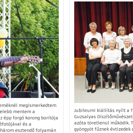
éreméknél megismerkedtem
Jubileumi kiállítás nyílt a
özelebb mentem a
Guzsalyas Díszítőművészeti
z épp forgó korong borítója
azóta töretlenül működik. T
éfotójával és a
gyöngyöt fűznek évtizedek 
nchárom esztendő folyamán