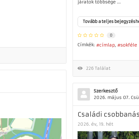
járatok többsége ...
Tovább a teljes bejegyzésh
0
Címkék:
címlap
sokféle
226 Találat
Szerkesztő
2026. május 07. Csü
Családi csobbaná
2026. év
19. hét