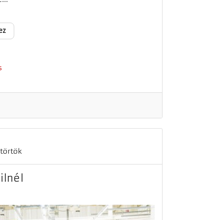
ez
s
törtök
ilnél