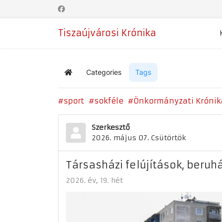
Tiszaújvárosi Krónika
Categories
Tags
Home
sport
sokféle
Önkormányzati Krónik
Szerkesztő
2026. május 07. Csütörtök
Társasházi felújítások, beruh
2026. év
19. hét