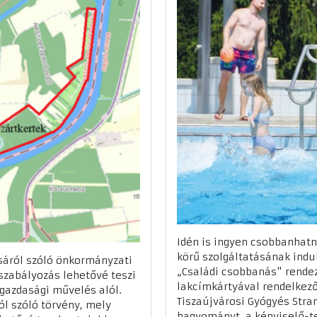
Idén is ingyen csobbanhatna
körű szolgáltatásának indu
ásáról szóló önkormányzati
„Családi csobbanás" rendez
 szabályozás lehetővé teszi
lakcímkártyával rendelkez
gazdasági művelés alól.
Tiszaújvárosi Gyógyés Stra
ól szóló törvény, mely
hagyományt, a képviselő-te