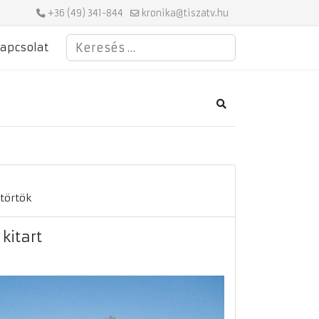
+36 (49) 341-844
kronika@tiszatv.hu
Keresés
apcsolat
Search
törtök
kitart