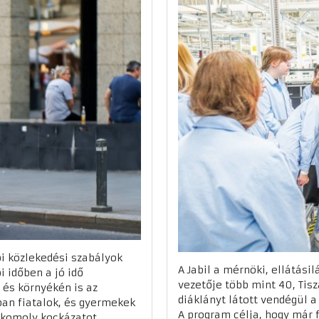
i közlekedési szabályok
A Jabil a mérnöki, ellátási
i időben a jó idő
vezetője több mint 40, Tis
 és környékén is az
diáklányt látott vendégül 
an fiatalok, és gyermekek
A program célja, hogy már 
 komoly kockázatot