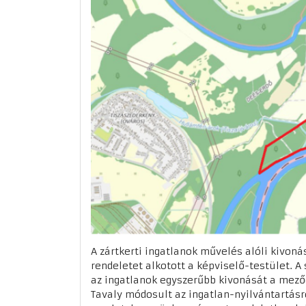
A zártkerti ingatlanok művelés alóli kivon
rendeletet alkotott a képviselő-testület. A
az ingatlanok egyszerűbb kivonását a mező
Tavaly módosult az ingatlan-nyilvántartásr