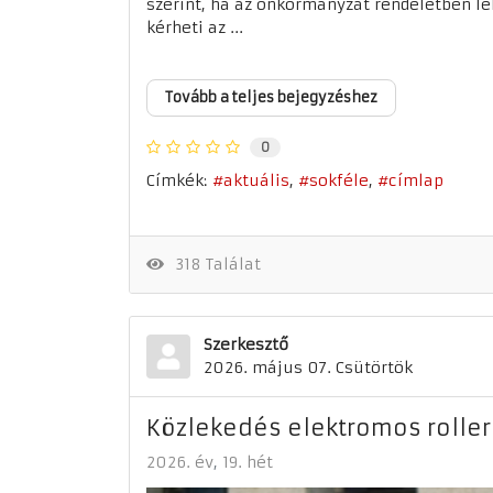
szerint, ha az önkormányzat rendeletben le
kérheti az ...
Tovább a teljes bejegyzéshez
0
Címkék:
aktuális
sokféle
címlap
318 Találat
Szerkesztő
2026. május 07. Csütörtök
Közlekedés elektromos roller
2026. év
19. hét