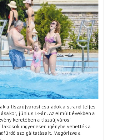
k a tiszaújvárosi családok a strand teljes
lásakor, június 13-án. Az elmúlt években a
vény keretében a tiszaújvárosi
ő lakosok ingyenesen igénybe vehették a
ndfürdő szolgáltatásait. Megőrizve a
...