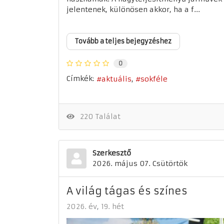
jelentenek, különösen akkor, ha a f...
Tovább a teljes bejegyzéshez
0
Címkék:
aktuális
sokféle
220 Találat
Szerkesztő
2026. május 07. Csütörtök
A világ tágas és színes
2026. év
19. hét