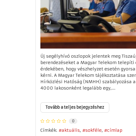
Új segélyhívó oszlopok jelentek meg Tiszaú
berendezéseket a Magyar Telekom telepíti 
érdekében, hogy vészhelyzet esetén gyorsa
kérni. A Magyar Telekom tájékoztatása sze
Hírközlési Hatóság (NMHH) szabályozása a
4000 lakosonként legalább egy,...
Tovább a teljes bejegyzéshez
0
Címkék:
aktuális
sokféle
címlap