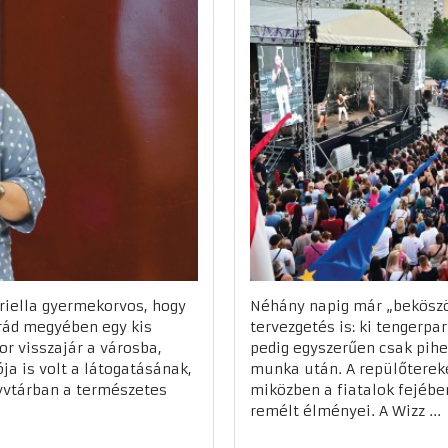
briella gyermekorvos, hogy
Néhány napig már „beköszö
rád megyében egy kis
tervezgetés is: ki tengerpar
or visszajár a városba,
pedig egyszerűen csak pihe
ja is volt a látogatásának,
munka után. A repülőterek
yvtárban a természetes
miközben a fiatalok fejéb
remélt élményei. A Wizz ...