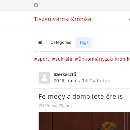
Tiszaújvárosi Krónika
Categories
Tags
Home
sport
sokféle
Önkormányzati Krónik
Szerkesztő
2026. június 04. Csütörtök
Felmegy a domb tetejére is
2026. év
23. hét