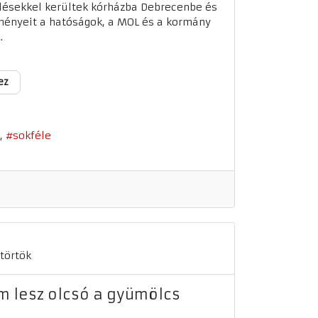
lésekkel kerültek kórházba Debrecenbe és
ményeit a hatóságok, a MOL és a kormány
.
ez
sokféle
törtök
em lesz olcsó a gyümölcs