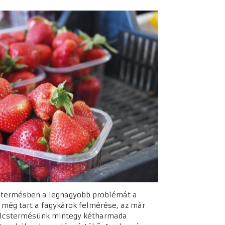
stermésben a legnagyobb problémát a
r még tart a fagykárok felmérése, az már
ölcstermésünk mintegy kétharmada