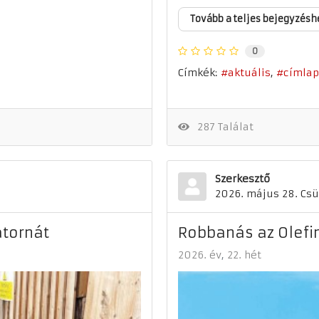
Tovább a teljes bejegyzésh
0
Címkék:
aktuális
címlap
287 Találat
Szerkesztő
2026. május 28. Csü
tornát
Robbanás az Olefi
2026. év
22. hét