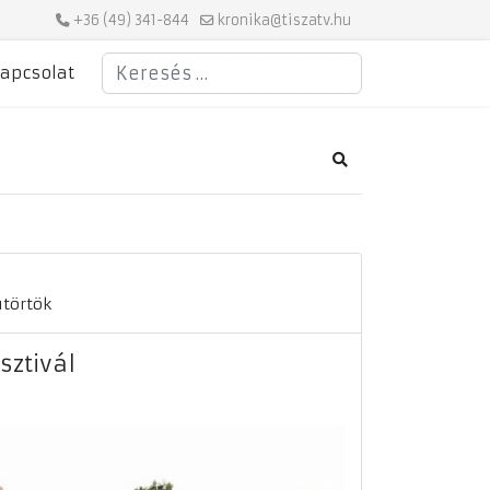
+36 (49) 341-844
kronika@tiszatv.hu
Keresés
apcsolat
Search
ütörtök
sztivál