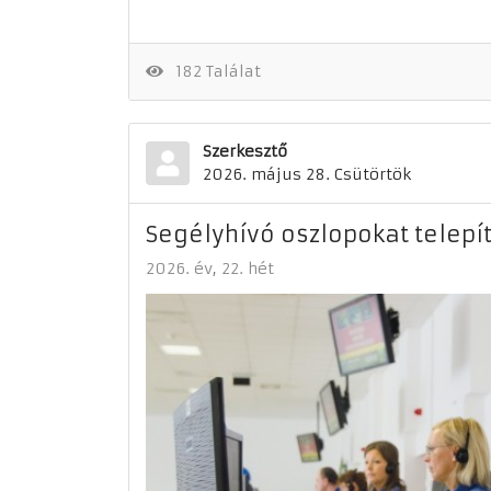
182 Találat
Szerkesztő
2026. május 28. Csütörtök
Segélyhívó oszlopokat telepí
2026. év
22. hét