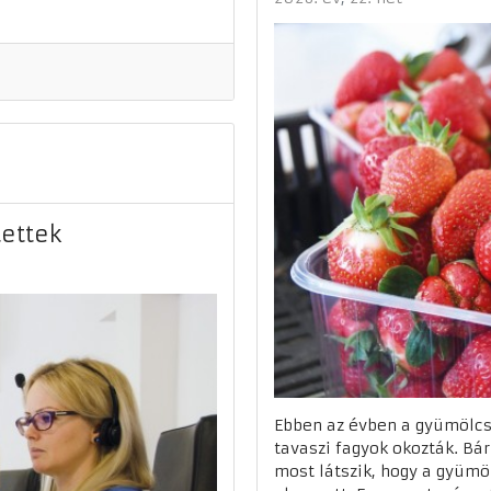
tettek
Ebben az évben a gyümölc
tavaszi fagyok okozták. Bá
most látszik, hogy a gyüm