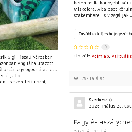
heten pedig könnyebb sérü
Miskolcra. A baleset körül
szakemberei is vizsgálják...
Tovább a teljes bejegyzésh
0
Címkék:
címlap
aktuális
ik Gigi, Tiszaújvárosban
t azonban Angliába utazott
l aztán egy egész élet lett.
n él, ahol
297 Találat
ént is szeretett úszni,
Szerkesztő
2026. május 28. Csü
Fagy és aszály: n
2026. év
22. hét