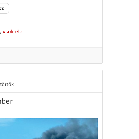
ez
sokféle
törtök
nben