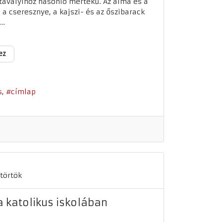
 tavalyihoz hasonló mértékű. Az alma és a
 a cseresznye, a kajszi- és az őszibarack
..
ez
s
címlap
törtök
a katolikus iskolában