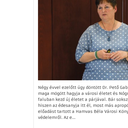
Négy évvel ezelőtt úgy döntött Dr. Pető Ga
maga mögött hagyja a városi életet és Nóg
faluban kezd új életet a párjával. Bár soksz
hiszen az édesanyja itt él, most más apropó
előadást tartott a Hamvas Béla Városi Kön
védelemről. Az e...