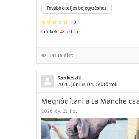
Tovább a teljes bejegyzéshez
0
Címkék:
sokféle
141 Találat
Szerkesztő
2026. június 04. Csütörtök
Meghódítani a La Manche csa
2026. év
23. hét