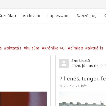
Kezdőlap
Archivum
Impresszum
Szerzői jog
K
a
oktatás
kultúra
Krónika 40!
címlap
aktuális
Szerkesztő
2026. június 04. Cs
Pihenés, tenger, fe
2026. év
23. hét