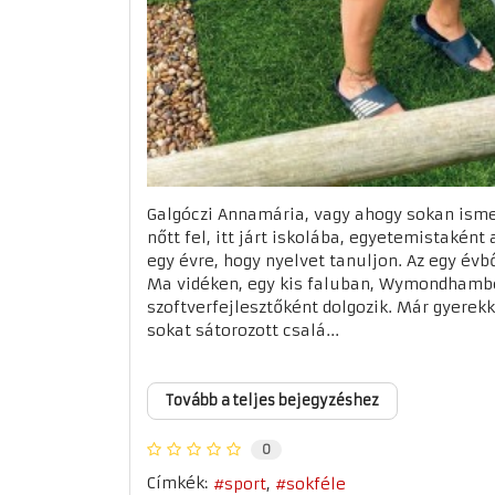
Galgóczi Annamária, vagy ahogy sokan ismer
nőtt fel, itt járt iskolába, egyetemistakén
egy évre, hogy nyelvet tanuljon. Az egy évbő
Ma vidéken, egy kis faluban, Wymondhambe
szoftverfejlesztőként dolgozik. Már gyerekk
sokat sátorozott csalá...
Tovább a teljes bejegyzéshez
0
Címkék:
sport
sokféle