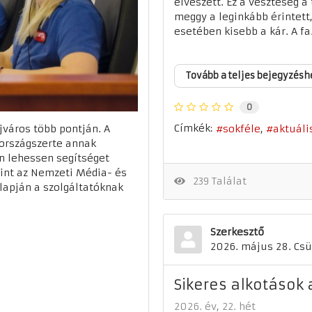
elveszett. Ez a veszteség a
meggy a leginkább érintett,
esetében kisebb a kár. A fa.
Tovább a teljes bejegyzésh
0
Címkék:
sokféle
aktuáli
jváros több pontján. A
országszerte annak
n lehessen segítséget
rint az Nemzeti Média- és
239 Találat
lapján a szolgáltatóknak
Szerkesztő
2026. május 28. Csü
Sikeres alkotások 
2026. év
22. hét