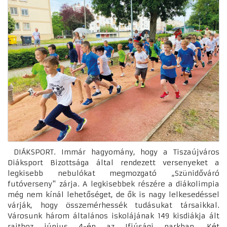
DIÁKSPORT. Immár hagyomány, hogy a Tiszaújváros
Diáksport Bizottsága által rendezett versenyeket a
legkisebb nebulókat megmozgató „Szünidőváró
futóverseny" zárja. A legkisebbek részére a diákolimpia
még nem kínál lehetőséget, de ők is nagy lelkesedéssel
várják, hogy összemérhessék tudásukat társaikkal.
Városunk három általános iskolájának 149 kisdiákja ált
rajthoz június 4-én az Ifjúsági parkban. Két