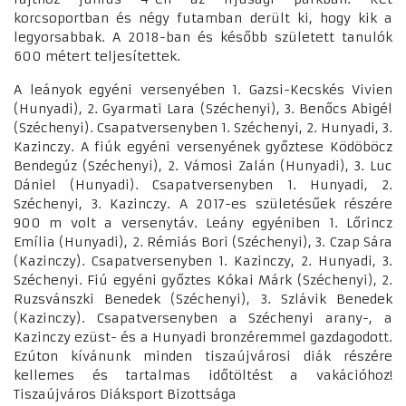
korcsoportban és négy futamban derült ki, hogy kik a
legyorsabbak. A 2018-ban és később született tanulók
600 métert teljesítettek.
A leányok egyéni versenyében 1. Gazsi-Kecskés Vivien
(Hunyadi), 2. Gyarmati Lara (Széchenyi), 3. Benőcs Abigél
(Széchenyi). Csapatversenyben 1. Széchenyi, 2. Hunyadi, 3.
Kazinczy. A fiúk egyéni versenyének győztese Ködöböcz
Bendegúz (Széchenyi), 2. Vámosi Zalán (Hunyadi), 3. Luc
Dániel (Hunyadi). Csapatversenyben 1. Hunyadi, 2.
Széchenyi, 3. Kazinczy. A 2017-es születésűek részére
900 m volt a versenytáv. Leány egyéniben 1. Lőrincz
Emília (Hunyadi), 2. Rémiás Bori (Széchenyi), 3. Czap Sára
(Kazinczy). Csapatversenyben 1. Kazinczy, 2. Hunyadi, 3.
Széchenyi. Fiú egyéni győztes Kókai Márk (Széchenyi), 2.
Ruzsvánszki Benedek (Széchenyi), 3. Szlávik Benedek
(Kazinczy). Csapatversenyben a Széchenyi arany-, a
Kazinczy ezüst- és a Hunyadi bronzéremmel gazdagodott.
Ezúton kívánunk minden tiszaújvárosi diák részére
kellemes és tartalmas időtöltést a vakációhoz!
Tiszaújváros Diáksport Bizottsága