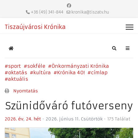
+36 (49) 341-844
kronika@tiszatv.hu
Tiszaújvárosi Krónika
Home
Search
sport
sokféle
Önkormányzati Krónika
oktatás
kultúra
Krónika 40!
címlap
aktuális
Nyomtatás
Szünidőváró futóverseny
2026. év
24. hét
2026. június 11. Csütörtök
175 Találat