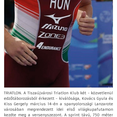
TRIATLON. A Tiszaújvárosi Triatlon Klub két - közvetlenül
edzőtáborozásból érkezett - kiválósága, Kovács Gyula és
Kiss Gergely március 14-én a spanyolországi Lanzarote
városában megrendezett idei első világkupafutamon
kezdte meg a versenyszezont. A sprint távú, 750 méter