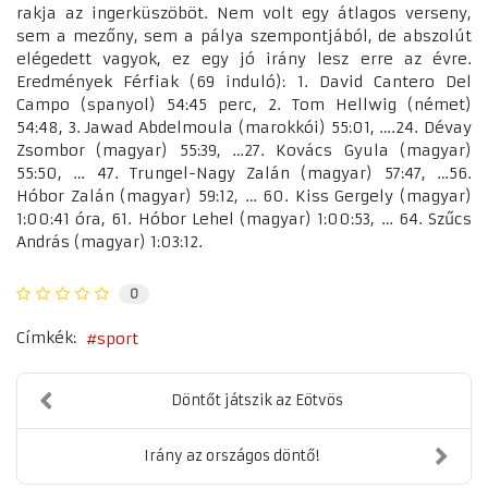
rakja az ingerküszöböt. Nem volt egy átlagos verseny,
sem a mezőny, sem a pálya szempontjából, de abszolút
elégedett vagyok, ez egy jó irány lesz erre az évre.
Eredmények Férfiak (69 induló): 1. David Cantero Del
Campo (spanyol) 54:45 perc, 2. Tom Hellwig (német)
54:48, 3. Jawad Abdelmoula (marokkói) 55:01, ….24. Dévay
Zsombor (magyar) 55:39, …27. Kovács Gyula (magyar)
55:50, … 47. Trungel-Nagy Zalán (magyar) 57:47, …56.
Hóbor Zalán (magyar) 59:12, … 60. Kiss Gergely (magyar)
1:00:41 óra, 61. Hóbor Lehel (magyar) 1:00:53, … 64. Szűcs
András (magyar) 1:03:12.
0
Címkék:
sport
Döntőt játszik az Eötvös
Irány az országos döntő!