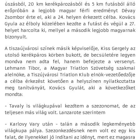
úszásból, 20 km kerékpározásból és 5 km futásból álló
erőpróbán a legjobb magyar férfi eredményt Dévay
Zsombor érte el, aki a 24. helyen érkezett célba. Kovács
Gyula az élboly közelében kezdte a futást és végül a 27.
helyet harcolta ki, mellyel a második legjobb magyarnak
bizonyult.
A tiszaújvárosi színek másik képviselője, Kiss Gergely az
utolsó kerékpáros körben bukott, de becsületére legyen
mondva nem adta fel, hanem befejezte a versenyt.
Lehmann Tibor, a Magyar Triatlon Szövetség szakmai
alelnöke, a Tiszújvárosi Triatlon Klub elnök-vezetőedzője
a célba érkezést követően a helyszínen nyilatkoztatta
meg tanítványát, Kovács Gyulát, aki a következőket
mondta:
- Tavaly is világkupával kezdtem a szezonomat, de az
teljesen más világ volt. Lanzarote szerintem
- Karlovy Vary után - talán a második legkeményebb
világkupa pálya. Szezonkezdésnek nem volt ez egy kis
falat, de ilyenekkel jó indítani az idényt, mert ez magasra