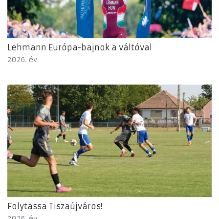
Lehmann Európa-bajnok a váltóval
2026. év
Folytassa Tiszaújváros!
2026. év