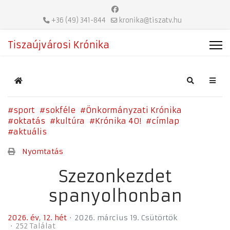
+36 (49) 341-844
kronika@tiszatv.hu
Tiszaújvárosi Krónika
Home
Search
sport
sokféle
Önkormányzati Krónika
oktatás
kultúra
Krónika 40!
címlap
aktuális
Nyomtatás
Szezonkezdet
spanyolhonban
2026. év
12. hét
2026. március 19. Csütörtök
252 Találat