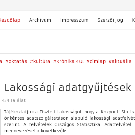
Kezdőlap
Archivum
Impresszum
Szerzői jog
K
a
oktatás
kultúra
Krónika 40!
címlap
aktuális
Lakossági adatgyűjtések
434 Találat
Tájékoztatjuk a Tisztelt Lakosságot, hogy a Központi Statis
önkéntes adatszolgáltatáson alapuló lakossági adatfelvét
szerint. A felvételek Országos Statisztikai Adatfelvétel
megnevezései a következők: