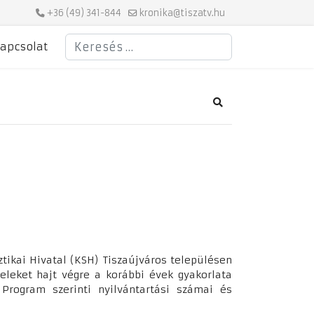
+36 (49) 341-844
kronika@tiszatv.hu
Keresés
apcsolat
Search
ztikai Hivatal (KSH) Tiszaújváros településen
eleket hajt végre a korábbi évek gyakorlata
i Program szerinti nyilvántartási számai és