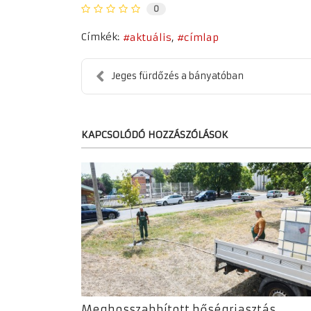
0
Címkék:
aktuális
címlap
Jeges fürdőzés a bányatóban
KAPCSOLÓDÓ HOZZÁSZÓLÁSOK
Meghosszabbított hőségriasztás