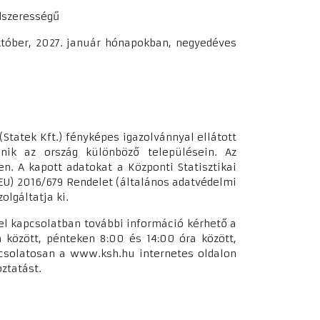
ndszerességű
 október, 2027. január hónapokban, negyedéves
(Statek Kft.) fényképes igazolvánnyal ellátott
ténik az ország különböző településein. Az
. A kapott adatokat a Központi Statisztikai
 (EU) 2016/679 Rendelet (általános adatvédelmi
olgáltatja ki.
sel kapcsolatban további információ kérhető a
között, pénteken 8:00 és 14:00 óra között,
pcsolatosan a www.ksh.hu internetes oldalon
oztatást.