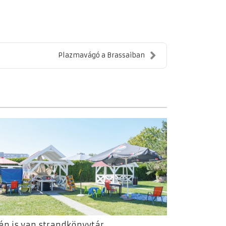
Plazmavágó a Brassaiban
én is van strandkönyvtár