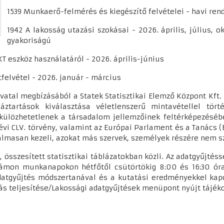
1539 Munkaerő-felmérés és kiegészítő felvételei - havi re
1942 A lakosság utazási szokásai - 2026. április, július,
gyakoriságú
T eszköz használatáról - 2026. április-június
felvétel - 2026. január - március
vatal megbízásából a Statek Statisztikai Elemző Központ Kft. 
háztartások kiválasztása véletlenszerű mintavétellel tör
ülözhetetlenek a társadalom jellemzőinek feltérképezésében
. évi CLV. törvény, valamint az Európai Parlament és a Tanács
lmasan kezeli, azokat más szervek, személyek részére nem sz
 összesített statisztikai táblázatokban közli. Az adatgyűjtés
ámon munkanapokon hétfőtől csütörtökig 8:00 és 16:30 óra 
adatgyűjtés módszertanával és a kutatási eredményekkel ka
ás teljesítése/Lakossági adatgyűjtések menüpont nyújt tájék