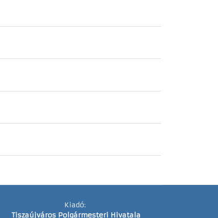
Kiadó:
Tiszaújváros Polgármesteri Hivatala