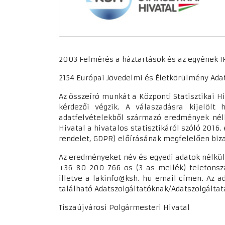
2003 Felmérés a háztartások és az egyének IK
2154 Európai Jövedelmi és Életkörülmény Adat
Az összeíró munkát a Központi Statisztikai Hi
kérdezői végzik. A válaszadásra kijelölt 
adatfelvételekből származó eredmények nélk
Hivatal a hivatalos statisztikáról szóló 2016
rendelet, GDPR) előírásának megfelelően biza
Az eredményeket név és egyedi adatok nélkül,
+36 80 200-766-os (3-as mellék) telefonsz
illetve a lakinfo@ksh. hu email címen. Az 
található Adatszolgáltatóknak/Adatszolgáltat
Tiszaújvárosi Polgármesteri Hivatal