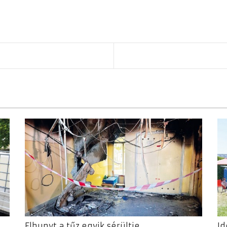
Elhunyt a tűz egyik sérültje
Id