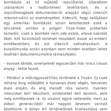
bombázta az itt működő repülőteret. Elkezdtem
utánanézni a hadtörténeti levéltárban, és a
repülőmozgások dokumentációi alapján végül sikerült
rekonstruálni az eseményeket. Kiderült, hogy valójában
egy amerikai bombázás során keletkeztek ezek a
tölcsérek, amikor a polgári Tisza-hidat próbálták
támadni, csak a bombák nem oda estek, ahová szánták
őket. Két különböző történet mosódott össze az emberi
emlékezetben, és ezt sikerült szétválasztani. A
kutatómunka során azonban nem minden esetben lehet
levéltári dokumentumokra támaszkodni.
- Vannak témák, amelyeknél egyszerűen már nincs írásos
anyag - tette hozzá.
- Például a műtrágyaszállítás története a Tiszán. Ez csak
néhány évig működött a hatvanas évek végén, hetvenes
évek elején, és alig maradt róla valami. Ilyenkor
interjúkat kell készíteni, embereket kell keresni, akik
még emlékeznek rá. Ez viszont egyre nehezebb, mert az
akkori generációból már nagyon kevesen vannak
közöttünk. A könyv 60 történetének kiválasztása sem