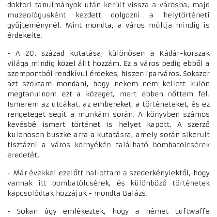
doktori tanulmányok után került vissza a városba, majd
muzeológusként kezdett dolgozni a helytörténeti
gyűjteménynél. Mint mondta, a város múltja mindig is
érdekelte.
- A 20. század kutatása, különösen a Kádár-korszak
világa mindig közel állt hozzám. Ez a város pedig ebből a
szempontból rendkívül érdekes, hiszen iparváros. Sokszor
azt szoktam mondani, hogy nekem nem kellett külön
megtanulnom ezt a közeget, mert ebben nőttem fel.
Ismerem az utcákat, az embereket, a történeteket, és ez
rengeteget segít a munkám során. A könyvben számos
kevésbé ismert történet is helyet kapott. A szerző
különösen büszke arra a kutatásra, amely során sikerült
tisztázni a város környékén található bombatölcsérek
eredetét.
- Már évekkel ezelőtt hallottam a szederkényiektől, hogy
vannak itt bombatölcsérek, és különböző történetek
kapcsolódtak hozzájuk - mondta Balázs.
- Sokan úgy emlékeztek, hogy a német Luftwaffe