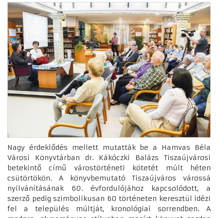
Nagy érdeklődés mellett mutatták be a Hamvas Béla
Városi Könyvtárban dr. Kákóczki Balázs Tiszaújvárosi
betekintő című várostörténeti kötetét múlt héten
csütörtökön. A könyvbemutató Tiszaújváros várossá
nyilvánításának 60. évfordulójához kapcsolódott, a
szerző pedig szimbolikusan 60 történeten keresztül idézi
fel a település múltját, kronológiai sorrendben. A