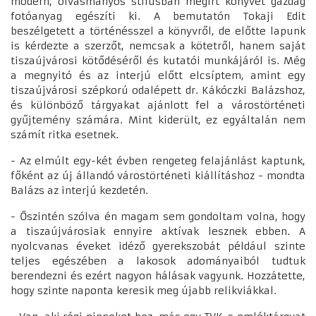
modern, olvasmányos stílusban megírt könyvet gazdag
fotóanyag egészíti ki. A bemutatón Tokaji Edit
beszélgetett a történésszel a könyvről, de előtte lapunk
is kérdezte a szerzőt, nemcsak a kötetről, hanem saját
tiszaújvárosi kötődéséről és kutatói munkájáról is. Még
a megnyitó és az interjú előtt elcsíptem, amint egy
tiszaújvárosi szépkorú odalépett dr. Kákóczki Balázshoz,
és különböző tárgyakat ajánlott fel a várostörténeti
gyűjtemény számára. Mint kiderült, ez egyáltalán nem
számít ritka esetnek.
- Az elmúlt egy-két évben rengeteg felajánlást kaptunk,
főként az új állandó várostörténeti kiállításhoz - mondta
Balázs az interjú kezdetén.
- Őszintén szólva én magam sem gondoltam volna, hogy
a tiszaújvárosiak ennyire aktívak lesznek ebben. A
nyolcvanas éveket idéző gyerekszobát például szinte
teljes egészében a lakosok adományaiból tudtuk
berendezni és ezért nagyon hálásak vagyunk. Hozzátette,
hogy szinte naponta keresik meg újabb relikviákkal.