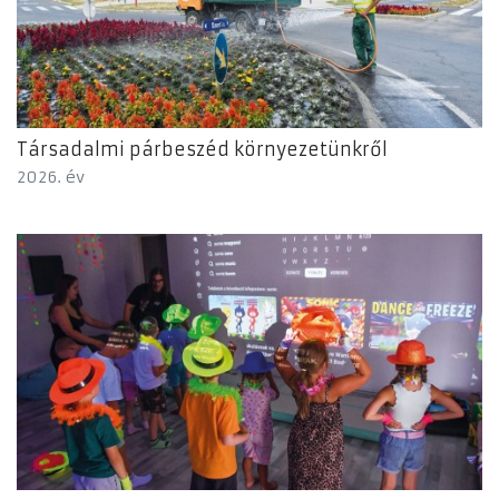
Társadalmi párbeszéd környezetünkről
2026. év