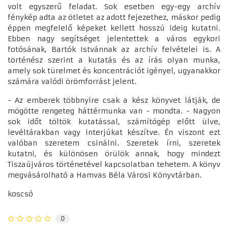
volt egyszerű feladat. Sok esetben egy-egy archív
fénykép adta az ötletet az adott fejezethez, máskor pedig
éppen megfelelő képeket kellett hosszú ideig kutatni.
Ebben nagy segítséget jelentettek a város egykori
fotósának, Bartók Istvánnak az archív felvételei is. A
történész szerint a kutatás és az írás olyan munka,
amely sok türelmet és koncentrációt igényel, ugyanakkor
számára valódi örömforrást jelent.
- Az emberek többnyire csak a kész könyvet látják, de
mögötte rengeteg háttérmunka van - mondta. - Nagyon
sok időt töltök kutatással, számítógép előtt ülve,
levéltárakban vagy interjúkat készítve. Én viszont ezt
valóban szeretem csinálni. Szeretek írni, szeretek
kutatni, és különösen örülök annak, hogy mindezt
Tiszaújváros történetével kapcsolatban tehetem. A könyv
megvásárolható a Hamvas Béla Városi Könyvtárban.
koscsó
0