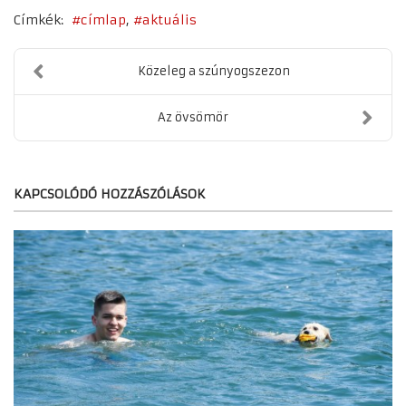
Címkék:
címlap
aktuális
Közeleg a szúnyogszezon
Az övsömör
KAPCSOLÓDÓ HOZZÁSZÓLÁSOK