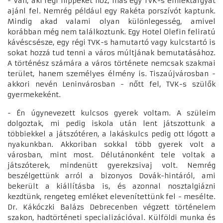
- Van, aki régi nippeket hoz, más egy TVK-s emléktárgyat
ajánl fel. Nemrég például egy Rakéta porszívót kaptunk.
Mindig akad valami olyan különlegesség, amivel
korábban még nem találkoztunk. Egy Hotel Olefin feliratú
kávéscsésze, egy régi TVK-s hamutartó vagy kulcstartó is
sokat hozzá tud tenni a város múltjának bemutatásához.
A történész számára a város története nemcsak szakmai
terület, hanem személyes élmény is. Tiszaújvárosban -
akkori nevén Leninvárosban - nőtt fel, TVK-s szülők
gyermekeként.
- Én úgynevezett kulcsos gyerek voltam. A szüleim
dolgoztak, mi pedig iskola után lent játszottunk a
többiekkel a játszótéren, a lakáskulcs pedig ott lógott a
nyakunkban. Akkoriban sokkal több gyerek volt a
városban, mint most. Délutánonként tele voltak a
játszóterek, mindenütt gyerekzsivaj volt. Nemrég
beszélgettünk arról a bizonyos Dovák-hintáról, ami
bekerült a kiállításba is, és azonnal nosztalgiázni
kezdtünk, rengeteg emléket elevenítettünk fel - mesélte.
Dr. Kákóczki Balázs Debrecenben végzett történelem
szakon, hadtörténeti specializációval. Külföldi munka és