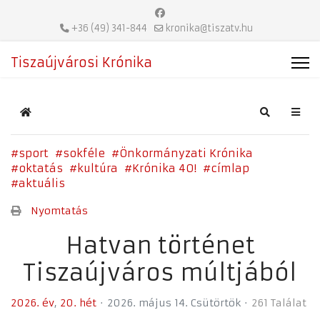
+36 (49) 341-844
kronika@tiszatv.hu
Tiszaújvárosi Krónika
Home
Search
sport
sokféle
Önkormányzati Krónika
oktatás
kultúra
Krónika 40!
címlap
aktuális
Nyomtatás
Hatvan történet
Tiszaújváros múltjából
2026. év
20. hét
2026. május 14. Csütörtök
261 Találat