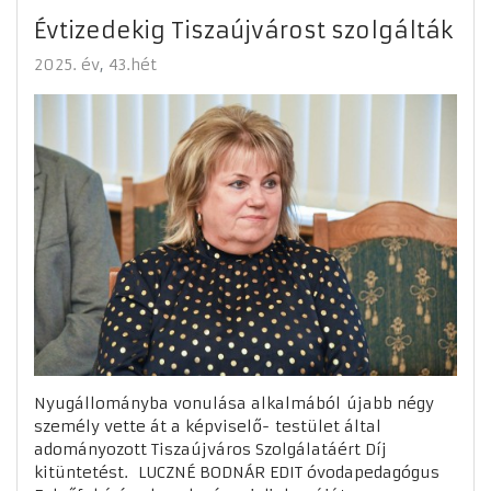
Évtizedekig Tiszaújvárost szolgálták
2025. év
43.hét
Nyugállományba vonulása alkalmából újabb négy
személy vette át a képviselő- testület által
adományozott Tiszaújváros Szolgálatáért Díj
kitüntetést. LUCZNÉ BODNÁR EDIT óvodapedagógus