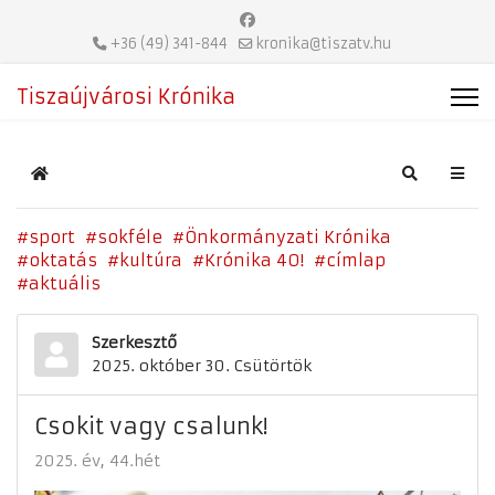
+36 (49) 341-844
kronika@tiszatv.hu
Tiszaújvárosi Krónika
Home
Search
sport
sokféle
Önkormányzati Krónika
oktatás
kultúra
Krónika 40!
címlap
aktuális
Szerkesztő
2025. október 30. Csütörtök
Csokit vagy csalunk!
2025. év
44.hét