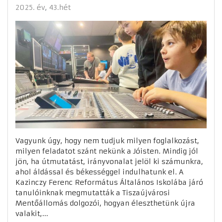
2025. év
43.hét
Vagyunk úgy, hogy nem tudjuk milyen foglalkozást,
milyen feladatot szánt nekünk a Jóisten. Mindig jól
jön, ha útmutatást, irányvonalat jelöl ki számunkra,
ahol áldással és békességgel indulhatunk el. A
Kazinczy Ferenc Református Általános Iskolába járó
tanulóinknak megmutatták a Tiszaújvárosi
Mentőállomás dolgozói, hogyan éleszthetünk újra
valakit,...