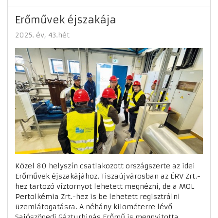
Erőművek éjszakája
2025. év
43.hét
Közel 80 helyszín csatlakozott országszerte az idei
Erőművek éjszakájához. Tiszaújvárosban az ÉRV Zrt.-
hez tartozó víztornyot lehetett megnézni, de a MOL
Pertolkémia Zrt.-hez is be lehetett regisztrálni
üzemlátogatásra. A néhány kilométerre lévő
Sajószögedi Gázturbinás Erőmű is megnyitotta