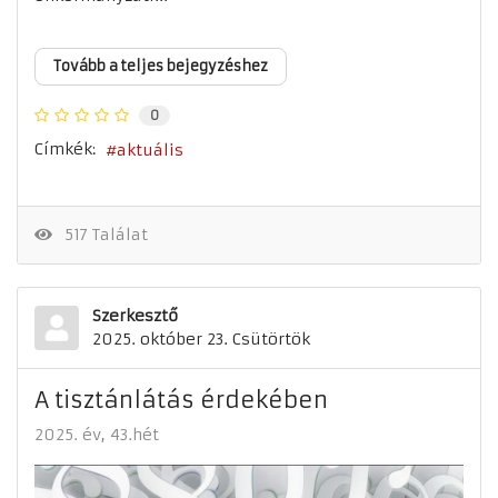
Tovább a teljes bejegyzéshez
0
Címkék:
aktuális
517 Találat
Szerkesztő
2025. október 23. Csütörtök
A tisztánlátás érdekében
2025. év
43.hét