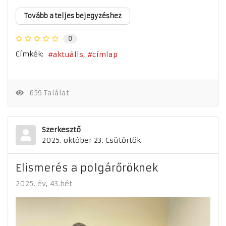
Tovább a teljes bejegyzéshez
0
Címkék:
aktuális
címlap
659 Találat
Szerkesztő
2025. október 23. Csütörtök
Elismerés a polgárőröknek
2025. év
43.hét