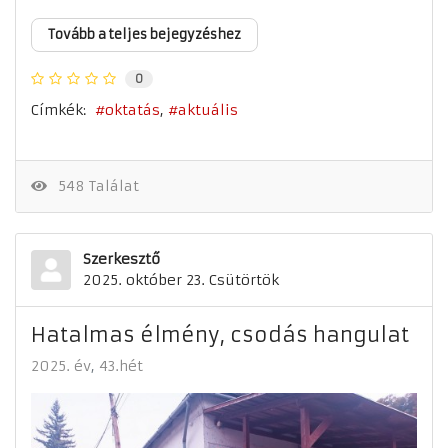
Tovább a teljes bejegyzéshez
0
Címkék:
oktatás
aktuális
548 Találat
Szerkesztő
2025. október 23. Csütörtök
Hatalmas élmény, csodás hangulat
2025. év
43.hét