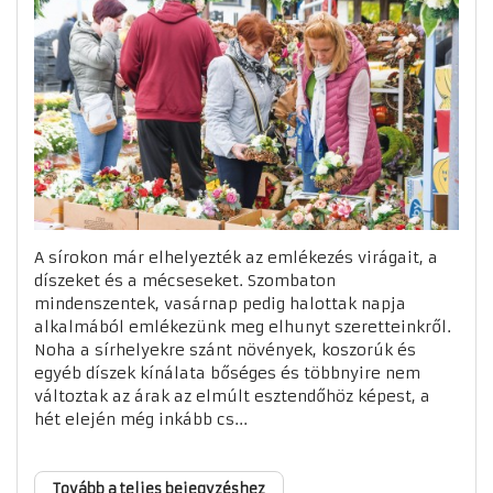
A sírokon már elhelyezték az emlékezés virágait, a
díszeket és a mécseseket. Szombaton
mindenszentek, vasárnap pedig halottak napja
alkalmából emlékezünk meg elhunyt szeretteinkről.
Noha a sírhelyekre szánt növények, koszorúk és
egyéb díszek kínálata bőséges és többnyire nem
változtak az árak az elmúlt esztendőhöz képest, a
hét elején még inkább cs...
Tovább a teljes bejegyzéshez