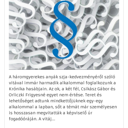
A háromgyerekes anyák szja-kedvezményéről szóló
vitával immár harmadik alkalommal foglalkozunk a
Krónika hasábjain. Az ok, a két fél, Csikász Gábor és
Orliczki Frigyesné egyet nem értése. Teret és
lehetőséget adtunk mindkettőjüknek egy-egy
alkalommal a lapban, sőt a témát már személyesen
is hosszasan megvitatták a képviselő úr
fogadóóráján. A vitáj...