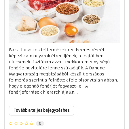
Bár a húsok és tejtermékek rendszeres részét
képezik a magyarok étrendjének, a legtöbben
nincsenek tisztában azzal, mekkora mennyiségű
fehérje bevitelére lenne szükségük. A Danone
Magyarország megbízásából készült országos
felmérés szerint a felnőttek fele bizonytalan abban,
hogy elegendő fehérjét fogyaszt- e. A
fehérjeforrások hierarchiája&n...
Tovább a teljes bejegyzéshez
0