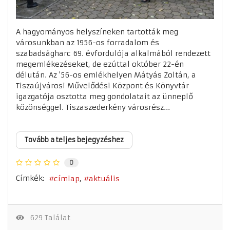
A hagyományos helyszíneken tartották meg
városunkban az 1956-os forradalom és
szabadságharc 69. évfordulója alkalmából rendezett
megemlékezéseket, de ezúttal október 22-én
délután. Az '56-os emlékhelyen Mátyás Zoltán, a
Tiszaújvárosi Művelődési Központ és Könyvtár
igazgatója osztotta meg gondolatait az ünneplő
közönséggel. Tiszaszederkény városrész...
Tovább a teljes bejegyzéshez
0
Címkék:
címlap
aktuális
629 Találat