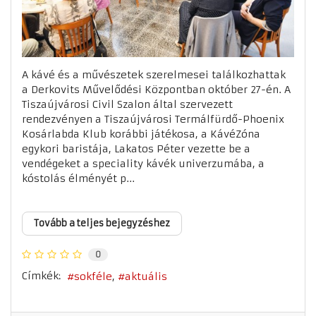
A kávé és a művészetek szerelmesei találkozhattak
a Derkovits Művelődési Központban október 27-én. A
Tiszaújvárosi Civil Szalon által szervezett
rendezvényen a Tiszaújvárosi Termálfürdő-Phoenix
Kosárlabda Klub korábbi játékosa, a KávéZóna
egykori baristája, Lakatos Péter vezette be a
vendégeket a speciality kávék univerzumába, a
kóstolás élményét p...
Tovább a teljes bejegyzéshez
0
Címkék:
sokféle
aktuális