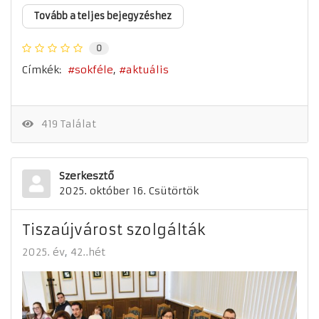
Tovább a teljes bejegyzéshez
0
Címkék:
sokféle
aktuális
419 Találat
Szerkesztő
2025. október 16. Csütörtök
Tiszaújvárost szolgálták
2025. év
42..hét