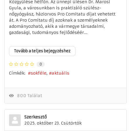
Közgyűlése hétfőn. Az ünnepi ülésen Dr. Marosi
Gyula, a városunkban is praktizáló szülész-
nőgyógyász, háziorvos Pro Comitatu díjat vehetett
át. A Pro Comitatu díj azoknak a személyeknek
adományozható, akik a vármegye társadalmi,
gazdasági, tudományos fejlődéséér...
Tovább a teljes bejegyzéshez
0
Címkék:
sokféle
aktuális
800 Találat
Szerkesztő
2025. október 23. Csütörtök