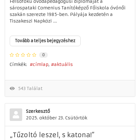
Felsőfokú óvodapedagógusi diplomáját a
sárospataki Comenius Tanítóképző Főiskola óvónői
szakán szerezte 1985-ben. Pályája kezdetén a
Tiszakeszi Napközi ...
Tovább a teljes bejegyzéshez
0
Címkék:
címlap
aktuális
543 Találat
Szerkesztő
2025. október 23. Csütörtök
„Tűzoltó leszel, s katona!”