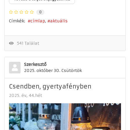
0
Címkék:
címlap
aktuális
541 Találat
Szerkesztő
2025. október 30. Csütörtök
Csendben, gyertyafényben
2025. év
44.hét