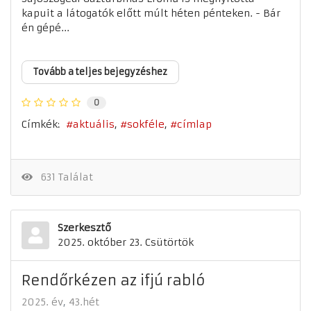
kapuit a látogatók előtt múlt héten pénteken. - Bár
én gépé...
Tovább a teljes bejegyzéshez
0
Címkék:
aktuális
sokféle
címlap
631 Találat
Szerkesztő
2025. október 23. Csütörtök
Rendőrkézen az ifjú rabló
2025. év
43.hét