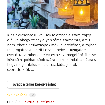
Kicsit elcsendesülve ülök le otthon a számítógép
elé. Valahogy ez egy olyan téma számomra, amit
nem lehet a hétköznapok mókuskerekében, a zajban
megfogalmazni. Kell hozzá a béke, a nyugalom, a
csend. November elsején és az azt megelőző, illetve
követő napokban több százan, ezren indulnak útnak,
hogy megemlékezzenek - családtagokról,
szeretteikről, ...
Tovább a teljes bejegyzéshez
0
Címkék:
aktuális
címlap