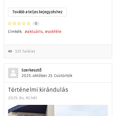
Tovább a teljes bejegyzéshez
0
Címkék:
aktuális
sokféle
525 Találat
Szerkesztő
2025. október 23. Csütörtök
Történelmi kirándulás
2025. év
43.hét