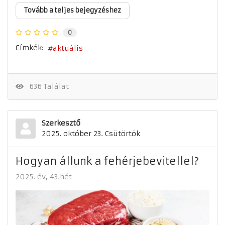
Tovább a teljes bejegyzéshez
0
Címkék:
aktuális
636 Találat
Szerkesztő
2025. október 23. Csütörtök
Hogyan állunk a fehérjebevitellel?
2025. év
43.hét