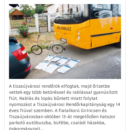
A tiszaújvárosi rendőrök elfogtak, majd őrizetbe
vettek egy több betöréssel és rablással gyanúsított
fiút. Rablás és lopás bűntett miatt folytat
nyomozást a Tiszaújvárosi Rendőrkapitányság egy 14
éves fiúval szemben. A fiatalkorú Girincsen és
Tiszaújvárosban október 13-át megelőzően hatszor
parkoló autóbuszba, büfébe, családi házakba,
önkormányzati...