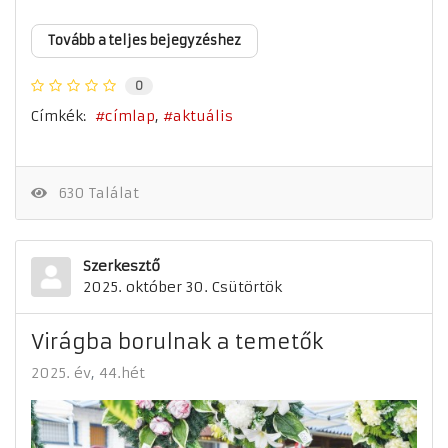
Tovább a teljes bejegyzéshez
0
Címkék:
címlap
aktuális
630 Találat
Szerkesztő
2025. október 30. Csütörtök
Virágba borulnak a temetők
2025. év
44.hét