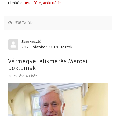
Címkék:
sokféle
aktuális
536 Találat
Szerkesztő
2025. október 23. Csütörtök
Vármegyei elismerés Marosi
doktornak
2025. év
43.hét