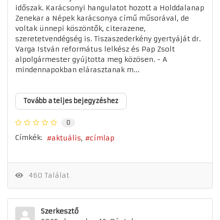
időszak. Karácsonyi hangulatot hozott a Holddalanap
Zenekar a Népek karácsonya című műsorával, de
voltak ünnepi köszöntők, citerazene,
szeretetvendégség is. Tiszaszederkény gyertyáját dr.
Varga István református lelkész és Pap Zsolt
alpolgármester gyújtotta meg közösen. - A
mindennapokban elárasztanak m...
Tovább a teljes bejegyzéshez
0
Címkék:
aktuális
címlap
460 Találat
Szerkesztő