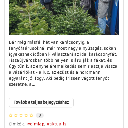
Bár még másfél hét van karácsonyig, a
fenyőfaárusoknál már most nagy a nyüzsgés: sokan
igyekeznek időben kiválasztani az idei karácsonyfát.
Tiszaújvárosban több helyen is árulják a fákat, és
úgy tűnik, az enyhe áremelkedés sem riasztja vissza
a vásárlókat - a luc, az ezüst és a nordmann
egyaránt jól fogy. Aki pedig frissen vágott fenyőt
szeretne, a...
Tovább a teljes bejegyzéshez
0
Címkék:
címlap
aktuális