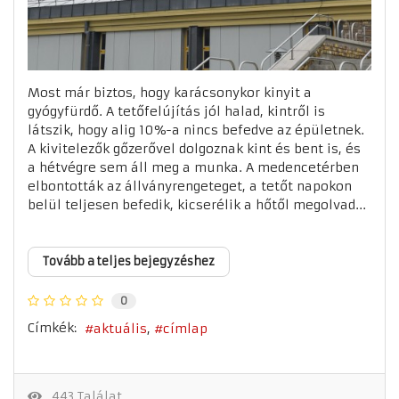
Most már biztos, hogy karácsonykor kinyit a
gyógyfürdő. A tetőfelújítás jól halad, kintről is
látszik, hogy alig 10%-a nincs befedve az épületnek.
A kivitelezők gőzerővel dolgoznak kint és bent is, és
a hétvégre sem áll meg a munka. A medencetérben
elbontották az állványrengeteget, a tetőt napokon
belül teljesen befedik, kicserélik a hőtől megolvad...
Tovább a teljes bejegyzéshez
0
Címkék:
aktuális
címlap
443 Találat