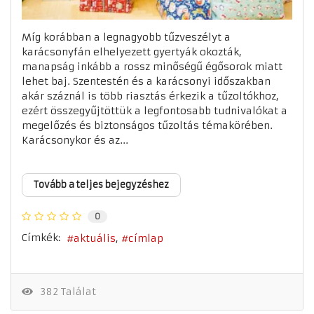
Míg korábban a legnagyobb tűzveszélyt a
karácsonyfán elhelyezett gyertyák okozták,
manapság inkább a rossz minőségű égősorok miatt
lehet baj. Szentestén és a karácsonyi időszakban
akár száznál is több riasztás érkezik a tűzoltókhoz,
ezért összegyűjtöttük a legfontosabb tudnivalókat a
megelőzés és biztonságos tűzoltás témakörében.
Karácsonykor és az...
Tovább a teljes bejegyzéshez
0
Címkék:
aktuális
címlap
382 Találat