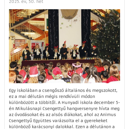
2025. év
50. hét
Egy iskolában a csengőszó általános és megszokott,
ez a mai délután mégis rendkívüli módon
különbözött a többitől. A Hunyadi iskola december 5-
én Mikulásnapi Csengettyű hangversenyre hívta meg
az óvodásokat és az alsós diákokat, ahol az Animus
Csengettyű Együttes varázsolta el a gyerekeket
különböző karácsonyi dalokkal. Ezen a délutánon a