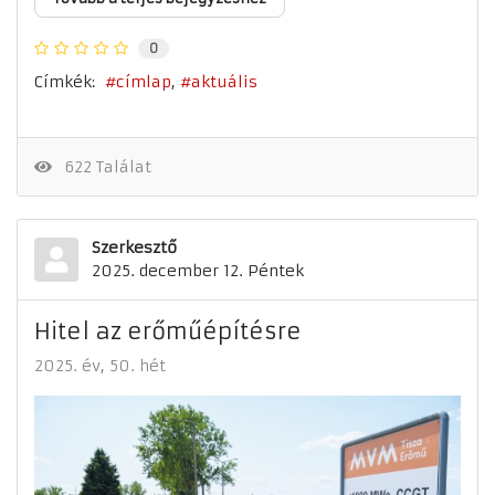
0
Címkék:
címlap
aktuális
622 Találat
Szerkesztő
2025. december 12. Péntek
Hitel az erőműépítésre
2025. év
50. hét