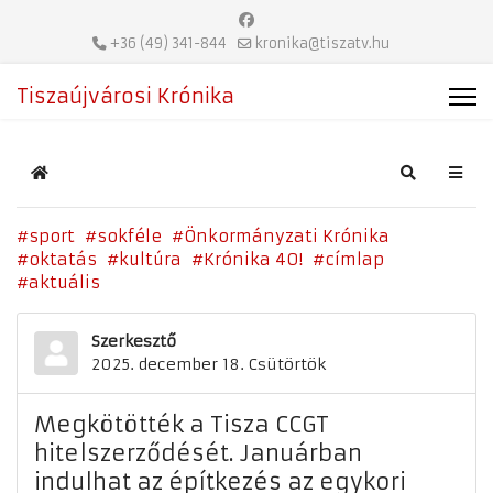
+36 (49) 341-844
kronika@tiszatv.hu
Tiszaújvárosi Krónika
Home
Search
sport
sokféle
Önkormányzati Krónika
oktatás
kultúra
Krónika 40!
címlap
aktuális
Szerkesztő
2025. december 18. Csütörtök
Megkötötték a Tisza CCGT
hitelszerződését. Januárban
indulhat az építkezés az egykori