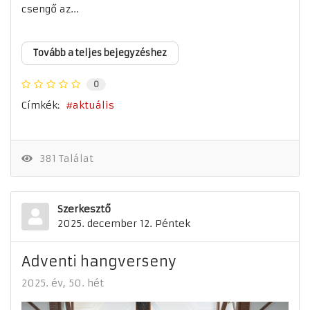
csengő az...
Tovább a teljes bejegyzéshez
0
Címkék:
aktuális
381 Találat
Szerkesztő
2025. december 12. Péntek
Adventi hangverseny
2025. év
50. hét