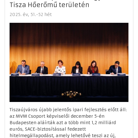
Tisza Hőerőmű területén
2025. év
51.-52 hét
Tiszaújváros újabb jelentős ipari fejlesztés előtt áll:
az MVM Csoport képviselői december 5-én
Budapesten aláírták azt a több mint 1,2 milliárd
eurós, SACE-biztosítással fedezett
hitelmegállapodást, amely lehetővé teszi az új,