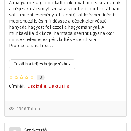
A magyarországi munkáltatók továbbra is kitartanak
a céges karácsonyi szokások mellett: ahol korábban
volt ünnepi esemény, ott döntő többségben idén is
megrendezik, és mindössze a cégek elenyésző
hányada hagyott fel ezzel a hagyománnyal. A
munkavállalók közel harmada szerint ugyanakkor
mindez felesleges pénzköltés - derül ki a
Profession.hu friss, ...
Tovább a teljes bejegyzéshez
0
Címkék:
sokféle
aktuális
1566 Találat
Szerkesztő