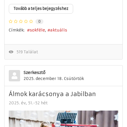
Tovább a teljes bejegyzéshez
0
Címkék:
sokféle
aktuális
519 Találat
Szerkesztő
2025. december 18. Csütörtök
Álmok karácsonya a Jabilban
2025. év
51.-52 hét