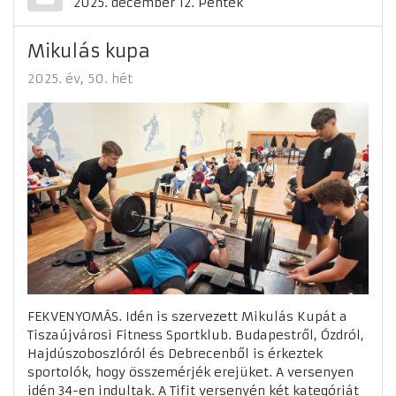
2025. december 12. Péntek
Mikulás kupa
2025. év
50. hét
FEKVENYOMÁS. Idén is szervezett Mikulás Kupát a
Tiszaújvárosi Fitness Sportklub. Budapestről, Ózdról,
Hajdúszoboszlóról és Debrecenből is érkeztek
sportolók, hogy összemérjék erejüket. A versenyen
idén 34-en indultak. A Tifit versenyén két kategóriát