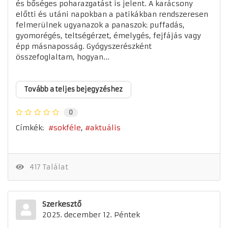
és bőséges poharazgatást is jelent. A karácsony
előtti és utáni napokban a patikákban rendszeresen
felmerülnek ugyanazok a panaszok: puffadás,
gyomorégés, teltségérzet, émelygés, fejfájás vagy
épp másnaposság. Gyógyszerészként
összefoglaltam, hogyan...
Tovább a teljes bejegyzéshez
0
Címkék:
sokféle
aktuális
417 Találat
Szerkesztő
2025. december 12. Péntek