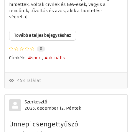
hirdettek, voltak civilek és BM-esek, vagyis a
rendőrök, tűzoltók és azok, akik a büntetés-
végrehaj...
Tovább a teljes bejegyzéshez
0
Címkék:
sport
aktuális
458 Találat
Szerkesztő
2025. december 12. Péntek
Ünnepi csengettyűszó