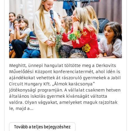
Meghitt, ünnepi hangulat töltötte meg a Derkovits
Művelődési Központ konferenciatermét, ahol idén is
ajándékokat vehettek át rászoruló gyermekek a Jabil
Circuit Hungary Kft. „Álmok karácsonya"
jótékonysági programján. A vállalat csaknem hetven
általános iskolás gyermek kívánságát váltotta
valóra. Olyan vágyakat, amelyeket maguk rajzoltak
le, majd a...
Tovább a teljes bejegyzéshez