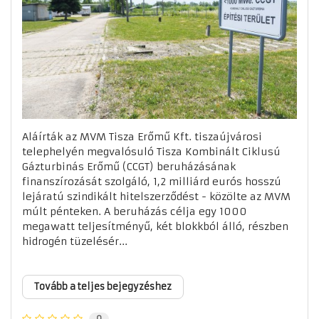
Aláírták az MVM Tisza Erőmű Kft. tiszaújvárosi
telephelyén megvalósuló Tisza Kombinált Ciklusú
Gázturbinás Erőmű (CCGT) beruházásának
finanszírozását szolgáló, 1,2 milliárd eurós hosszú
lejáratú szindikált hitelszerződést - közölte az MVM
múlt pénteken. A beruházás célja egy 1000
megawatt teljesítményű, két blokkból álló, részben
hidrogén tüzelésér...
Tovább a teljes bejegyzéshez
0