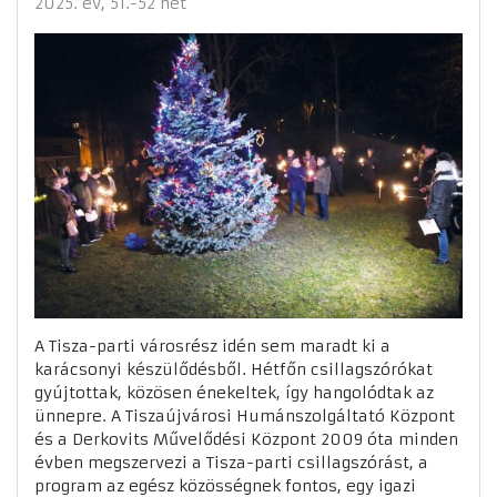
2025. év
51.-52 hét
A Tisza-parti városrész idén sem maradt ki a
karácsonyi készülődésből. Hétfőn csillagszórókat
gyújtottak, közösen énekeltek, így hangolódtak az
ünnepre. A Tiszaújvárosi Humánszolgáltató Központ
és a Derkovits Művelődési Központ 2009 óta minden
évben megszervezi a Tisza-parti csillagszórást, a
program az egész közösségnek fontos, egy igazi