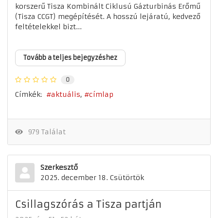
korszerű Tisza Kombinált Ciklusú Gázturbinás Erőmű
(Tisza CCGT) megépítését. A hosszú lejáratú, kedvező
feltételekkel bizt...
Tovább a teljes bejegyzéshez
0
Címkék:
aktuális
címlap
979 Találat
Szerkesztő
2025. december 18. Csütörtök
Csillagszórás a Tisza partján