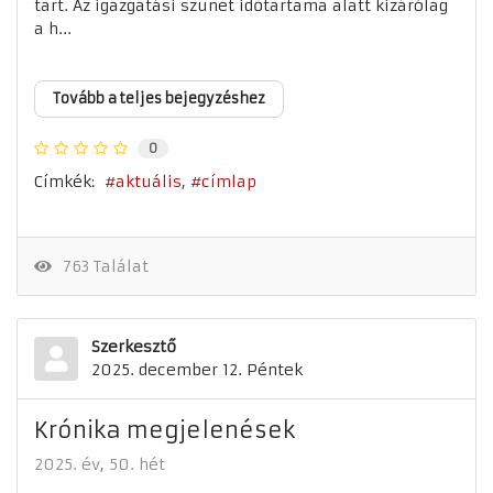
tart. Az igazgatási szünet időtartama alatt kizárólag
a h...
Tovább a teljes bejegyzéshez
0
Címkék:
aktuális
címlap
763 Találat
Szerkesztő
2025. december 12. Péntek
Krónika megjelenések
2025. év
50. hét