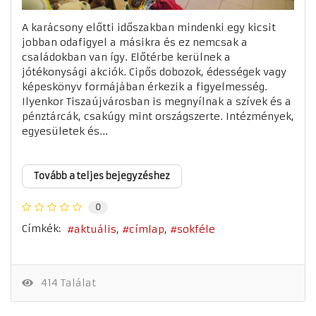
A karácsony előtti időszakban mindenki egy kicsit
jobban odafigyel a másikra és ez nemcsak a
családokban van így. Előtérbe kerülnek a
jótékonysági akciók. Cipős dobozok, édességek vagy
képeskönyv formájában érkezik a figyelmesség.
Ilyenkor Tiszaújvárosban is megnyílnak a szívek és a
pénztárcák, csakúgy mint országszerte. Intézmények,
egyesületek és...
Tovább a teljes bejegyzéshez
0
Címkék:
aktuális
címlap
sokféle
414 Találat