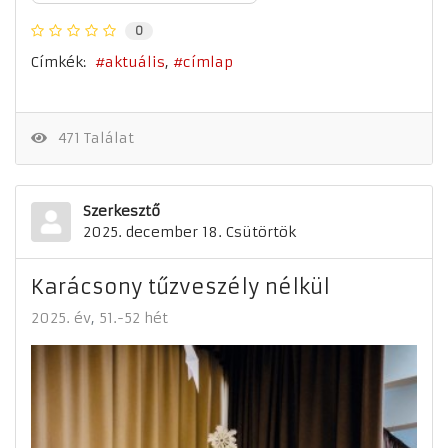
0
Címkék:
aktuális
címlap
471 Találat
Szerkesztő
2025. december 18. Csütörtök
Karácsony tűzveszély nélkül
2025. év
51.-52 hét