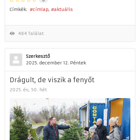
Címkék:
címlap
aktuális
484 Találat
Szerkesztő
2025. december 12. Péntek
Drágult, de viszik a fenyőt
2025. év
50. hét