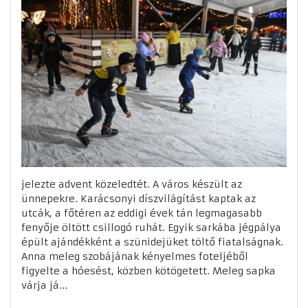
jelezte advent közeledtét. A város készült az
ünnepekre. Karácsonyi díszvilágítást kaptak az
utcák, a főtéren az eddigi évek tán legmagasabb
fenyője öltött csillogó ruhát. Egyik sarkába jégpálya
épült ajándékként a szünidejüket töltő fiatalságnak.
Anna meleg szobájának kényelmes foteljéből
figyelte a hóesést, közben kötögetett. Meleg sapka
várja já...