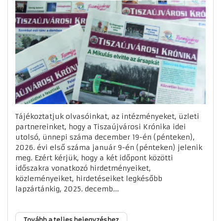
Tájékoztatjuk olvasóinkat, az intézményeket, üzleti
partnereinket, hogy a Tiszaújvárosi Krónika idei
utolsó, ünnepi száma december 19-én (pénteken),
2026. évi első száma január 9-én (pénteken) jelenik
meg. Ezért kérjük, hogy a két időpont közötti
időszakra vonatkozó hirdetményeiket,
közleményeiket, hirdetéseiket legkésőbb
lapzártánkig, 2025. decemb...
Tovább a teljes bejegyzéshez