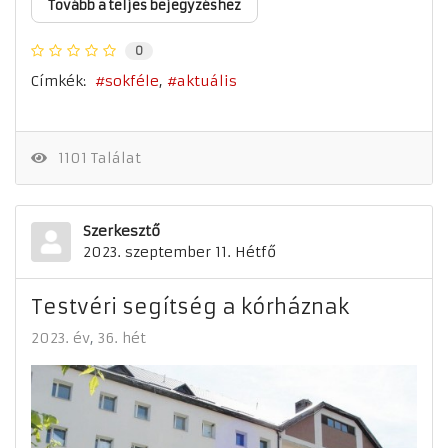
Tovább a teljes bejegyzéshez
0
Címkék:
sokféle
aktuális
1101 Találat
Szerkesztő
2023. szeptember 11. Hétfő
Testvéri segítség a kórháznak
2023. év
36. hét