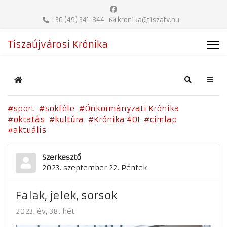
+36 (49) 341-844
kronika@tiszatv.hu
Tiszaújvárosi Krónika
Home
Search
sport
sokféle
Önkormányzati Krónika
oktatás
kultúra
Krónika 40!
címlap
aktuális
Szerkesztő
2023. szeptember 22. Péntek
Falak, jelek, sorsok
2023. év
38. hét