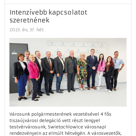
Intenzívebb kapcsolatot
szeretnének
2023. év
37. hét
Városunk polgármesterének vezetésével 4 fős
tiszaújvárosi delegáció vett részt lengyel
testvérvárosunk, Swietochlowice városnapi
rendezvényein az elmúlt hétvégén. A városvezetők,