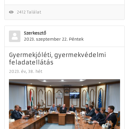
2412 Találat
Szerkesztő
2023. szeptember 22. Péntek
Gyermekjóléti, gyermekvédelmi
feladatellátás
2023. év
38. hét