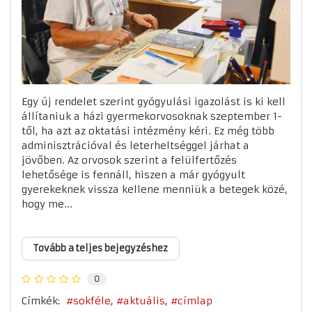
Egy új rendelet szerint gyógyulási igazolást is ki kell
állítaniuk a házi gyermekorvosoknak szeptember 1-
től, ha azt az oktatási intézmény kéri. Ez még több
adminisztrációval és leterheltséggel járhat a
jövőben. Az orvosok szerint a felülfertőzés
lehetősége is fennáll, hiszen a már gyógyult
gyerekeknek vissza kellene menniük a betegek közé,
hogy me...
Tovább a teljes bejegyzéshez
0
Címkék:
sokféle
aktuális
címlap