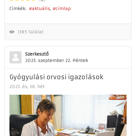
Címkék:
aktuális
címlap
1385 Találat
Szerkesztő
2023. szeptember 22. Péntek
Gyógyulási orvosi igazolások
2023. év
38. hét