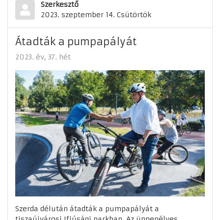
Szerkesztő
2023. szeptember 14. Csütörtök
Átadták a pumpapályát
2023. év
37. hét
Szerda délután átadták a pumpapályát a
tiszaújvárosi Ifjúsági parkban. Az ünnepélyes