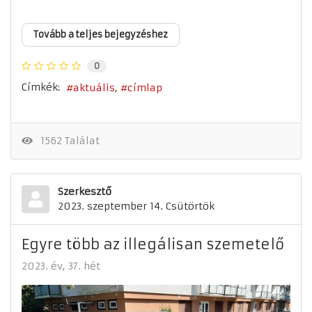
Tovább a teljes bejegyzéshez
0
Címkék:
aktuális
címlap
1562 Találat
Szerkesztő
2023. szeptember 14. Csütörtök
Egyre több az illegálisan szemetelő
2023. év
37. hét