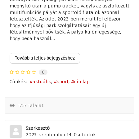
megnyitó után a pump tracket, vagyis az aszfaltozott
multifunkciós pályát a sportoló fiatalok azonnal
letesztelték. Az ötlet 2022-ben merült fel először,
hogy az Ifjúsági park szolgáltatásait egy új
létesítménnyel bővítsék. A pálya különlegessége,
hogy pedálhasznál...
Tovább a teljes bejegyzéshez
0
Címkék:
aktuális
sport
címlap
1757 Találat
Szerkesztő
2023. szeptember 14. Csütörtök