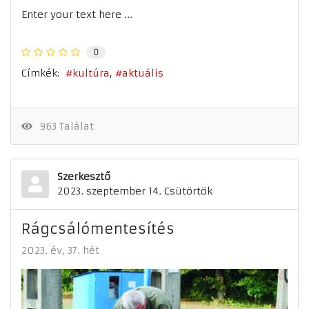
Enter your text here ...
0
Címkék:
kultúra
aktuális
963 Találat
Szerkesztő
2023. szeptember 14. Csütörtök
Rágcsálómentesítés
2023. év
37. hét