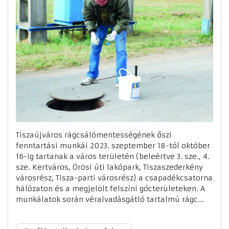
Tiszaújváros rágcsálómentességének őszi
fenntartási munkái 2023. szeptember 18-tól október
16-ig tartanak a város területén (beleértve 3. sze., 4.
sze. Kertváros, Örösi úti lakópark, Tiszaszederkény
városrész, Tisza-parti városrész) a csapadékcsatorna
hálózaton és a megjelölt felszíni gócterületeken. A
munkálatok során véralvadásgátló tartalmú rágc...