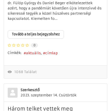
dr. Fülöp György és Daniel Beger elkötelezettek
azért, hogy a pandémiát követően újra intenzívvé és
sikeressé tegyék a közel húszéves partnerségi
kapcsolatot. Kiemelten fo...
Tovább a teljes bejegyzéshez
0
Címkék:
aktuális
címlap
1068 Találat
Szerkesztő
2023. szeptember 14. Csütörtök
Három telket vettek meg