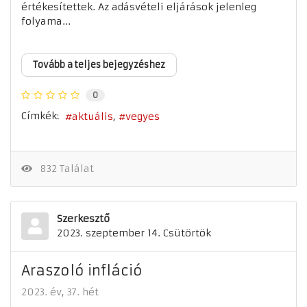
értékesítettek. Az adásvételi eljárások jelenleg
folyama...
Tovább a teljes bejegyzéshez
0
Címkék:
aktuális
vegyes
832 Találat
Szerkesztő
2023. szeptember 14. Csütörtök
Araszoló infláció
2023. év
37. hét