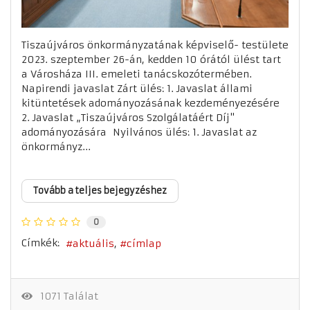
Tiszaújváros önkormányzatának képviselő- testülete
2023. szeptember 26-án, kedden 10 órától ülést tart
a Városháza III. emeleti tanácskozótermében.
Napirendi javaslat Zárt ülés: 1. Javaslat állami
kitüntetések adományozásának kezdeményezésére
2. Javaslat „Tiszaújváros Szolgálatáért Díj"
adományozására Nyilvános ülés: 1. Javaslat az
önkormányz...
Tovább a teljes bejegyzéshez
0
Címkék:
aktuális
címlap
1071 Találat