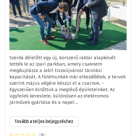
Szerda délelőtt egy új, korszerű raktár alapkövét
tették le az ipari parkban, amely csaknem
megduplázza a Jabil tiszaújvárosi tárolási
kapacitását. A földmunkák már elkezdődtek, a tervek
szerint május végére készül el a csarnok. -
Egyszerűen kinőttük a meglévő épületeinket. Az
ügyfelek kereslete, különösen az elektromos
járművek gyártása és a napel...
Tovább a teljes bejegyzéshez
0