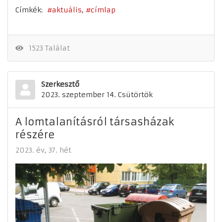
Címkék:
aktuális
címlap
1523 Találat
Szerkesztő
2023. szeptember 14. Csütörtök
A lomtalanításról társasházak
részére
2023. év
37. hét