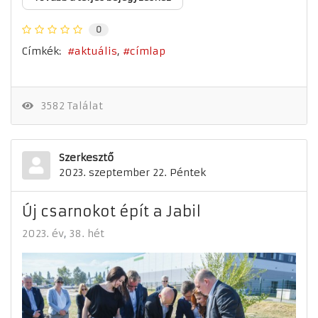
0
Címkék:
aktuális
címlap
3582 Találat
Szerkesztő
2023. szeptember 22. Péntek
Új csarnokot épít a Jabil
2023. év
38. hét