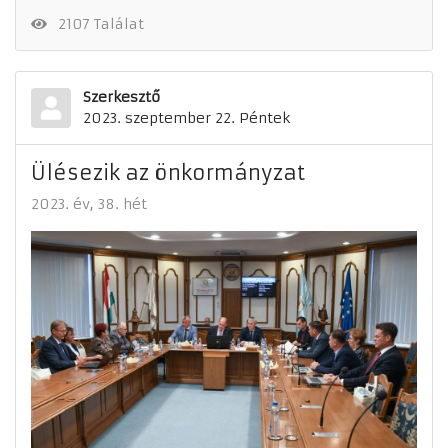
2107 Találat
Szerkesztő
2023. szeptember 22. Péntek
Ülésezik az önkormányzat
2023. év
38. hét