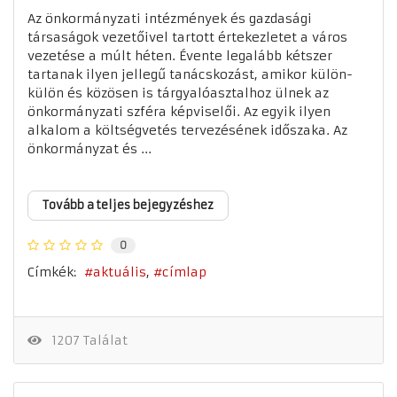
Az önkormányzati intézmények és gazdasági
társaságok vezetőivel tartott értekezletet a város
vezetése a múlt héten. Évente legalább kétszer
tartanak ilyen jellegű tanácskozást, amikor külön-
külön és közösen is tárgyalóasztalhoz ülnek az
önkormányzati szféra képviselői. Az egyik ilyen
alkalom a költségvetés tervezésének időszaka. Az
önkormányzat és ...
Tovább a teljes bejegyzéshez
0
Címkék:
aktuális
címlap
1207 Találat