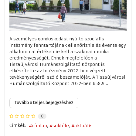
A személyes gondoskodást nyújtó szociális
intézmény fenntartójának ellenőriznie és évente egy
alkalommal értékelnie kell a szakmai munka
eredményességét. Ennek megfelelően a
Tiszaújvárosi Humánszolgáltató Központ is
elkészítette az intézmény 2022-ben végzett
tevékenységéről szóló beszámolóját. A Tiszaújvárosi
Humánszolgáltató Központ 2022-ben 658.9...
Tovább a teljes bejegyzéshez
0
Címkék:
címlap
sokféle
aktuális