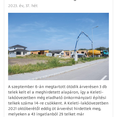
2023. év
37. hét
A szeptember 6-án megtartott ötödik árverésen 3 db
telek kelt el a meghirdetett alapáron, így a Keleti-
lakóövezetben még eladható önkormányzati építési
telkek száma 14-re csökkent. A Keleti-lakóövezetben
2021 októberétől eddig öt árverést hirdettek meg,
melyeken a 43 ingatlanból 29 telket már