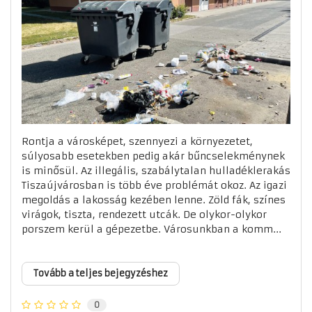
Rontja a városképet, szennyezi a környezetet,
súlyosabb esetekben pedig akár bűncselekménynek
is minősül. Az illegális, szabálytalan hulladéklerakás
Tiszaújvárosban is több éve problémát okoz. Az igazi
megoldás a lakosság kezében lenne. Zöld fák, színes
virágok, tiszta, rendezett utcák. De olykor-olykor
porszem kerül a gépezetbe. Városunkban a komm...
Tovább a teljes bejegyzéshez
0