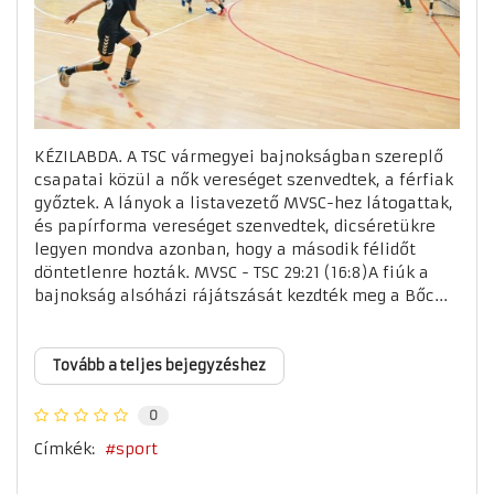
KÉZILABDA. A TSC vármegyei bajnokságban szereplő
csapatai közül a nők vereséget szenvedtek, a férfiak
győztek. A lányok a listavezető MVSC-hez látogattak,
és papírforma vereséget szenvedtek, dicséretükre
legyen mondva azonban, hogy a második félidőt
döntetlenre hozták. MVSC - TSC 29:21 (16:8)A fiúk a
bajnokság alsóházi rájátszását kezdték meg a Bőc...
Tovább a teljes bejegyzéshez
0
Címkék:
sport