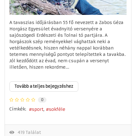
A tavaszias időjárásban 55 fő nevezett a Zabos Géza
Horgász Egyesület évadnyitó versenyére a
sajószögedi Erdészeti és Tolnai tó partjára. A
horgászok szép reményekkel vághattak neki a
vetélkedésnek, hiszen néhány nappal korábban
tetemes mennyiségű pontyot telepítettek a tavakba.
Jól kezdődött az évad, nem csupán a versenyt
illetően, hiszen rekordme...
Tovább a teljes bejegyzéshez
0
Címkék:
sport
sokféle
419 Találat