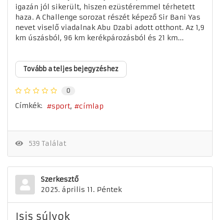
igazán jól sikerült, hiszen ezüstéremmel térhetett
haza. A Challenge sorozat részét képező Sir Bani Yas
nevet viselő viadalnak Abu Dzabi adott otthont. Az 1,9
km úszásból, 96 km kerékpározásból és 21 km...
Tovább a teljes bejegyzéshez
0
Címkék:
sport
címlap
539 Találat
Szerkesztő
2025. április 11. Péntek
Isis súlyok