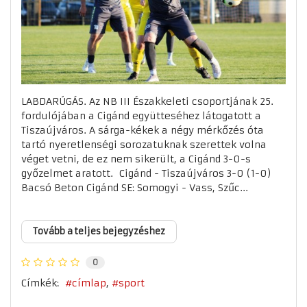
LABDARÚGÁS. Az NB III Északkeleti csoportjának 25.
fordulójában a Cigánd együtteséhez látogatott a
Tiszaújváros. A sárga-kékek a négy mérkőzés óta
tartó nyeretlenségi sorozatuknak szerettek volna
véget vetni, de ez nem sikerült, a Cigánd 3-0-s
győzelmet aratott. Cigánd - Tiszaújváros 3-0 (1-0)
Bacsó Beton Cigánd SE: Somogyi - Vass, Szűc...
Tovább a teljes bejegyzéshez
0
Címkék:
címlap
sport