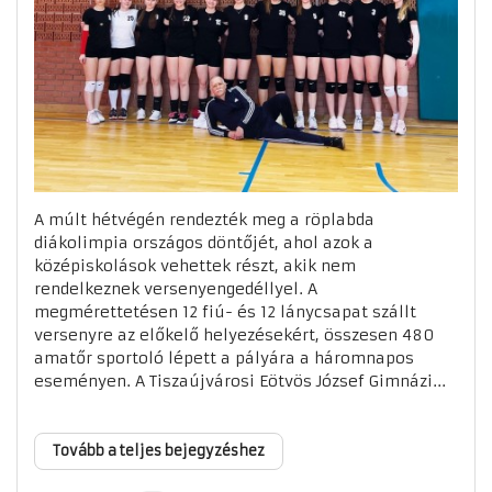
A múlt hétvégén rendezték meg a röplabda
diákolimpia országos döntőjét, ahol azok a
középiskolások vehettek részt, akik nem
rendelkeznek versenyengedéllyel. A
megmérettetésen 12 fiú- és 12 lánycsapat szállt
versenyre az előkelő helyezésekért, összesen 480
amatőr sportoló lépett a pályára a háromnapos
eseményen. A Tiszaújvárosi Eötvös József Gimnázi...
Tovább a teljes bejegyzéshez