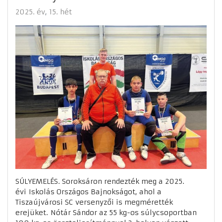
2025. év
15. hét
SÚLYEMELÉS. Soroksáron rendezték meg a 2025.
évi Iskolás Országos Bajnokságot, ahol a
Tiszaújvárosi SC versenyzői is megmérették
erejüket. Nótár Sándor az 55 kg-os súlycsoportban