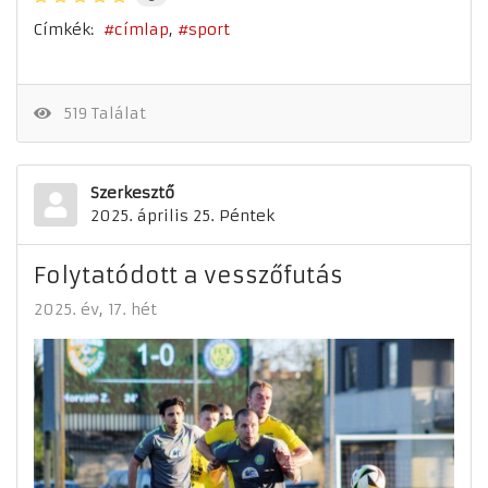
Címkék:
címlap
sport
519 Találat
Szerkesztő
2025. április 25. Péntek
Folytatódott a vesszőfutás
2025. év
17. hét