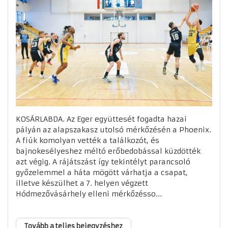
KOSÁRLABDA. Az Eger együttesét fogadta hazai
pályán az alapszakasz utolsó mérkőzésén a Phoenix.
A fiúk komolyan vették a találkozót, és
bajnokesélyeshez méltó erőbedobással küzdötték
azt végig. A rájátszást így tekintélyt parancsoló
győzelemmel a háta mögött várhatja a csapat,
illetve készülhet a 7. helyen végzett
Hódmezővásárhely elleni mérkőzésso...
Tovább a teljes bejegyzéshez