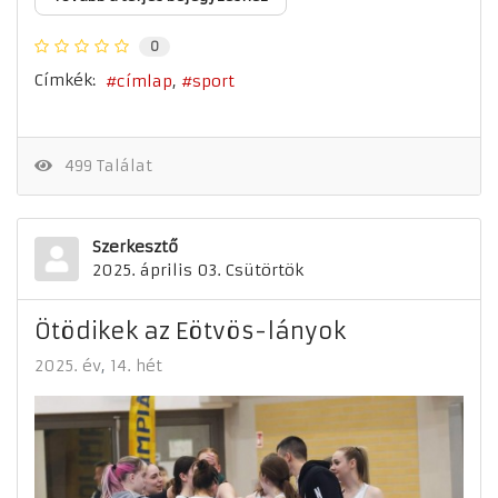
0
Címkék:
címlap
sport
499 Találat
Szerkesztő
2025. április 03. Csütörtök
Ötödikek az Eötvös-lányok
2025. év
14. hét