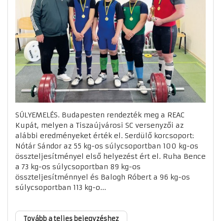
SÚLYEMELÉS. Budapesten rendezték meg a REAC
Kupát, melyen a Tiszaújvárosi SC versenyzői az
alábbi eredményeket érték el. Serdülő korcsoport:
Nótár Sándor az 55 kg-os súlycsoportban 100 kg-os
összteljesítményel első helyezést ért el. Ruha Bence
a 73 kg-os súlycsoportban 89 kg-os
összteljesítménnyel és Balogh Róbert a 96 kg-os
súlycsoportban 113 kg-o...
Tovább a teljes bejegyzéshez