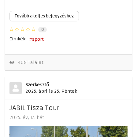
Tovább a teljes bejegyzéshez
0
Címkék:
sport
408 Találat
Szerkesztő
2025. április 25. Péntek
JABIL Tisza Tour
2025. év
17. hét