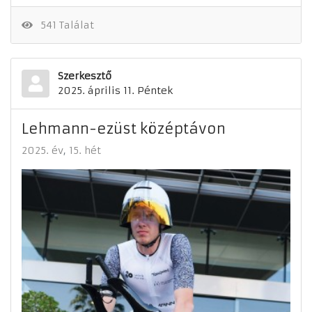
541 Találat
Szerkesztő
2025. április 11. Péntek
Lehmann-ezüst középtávon
2025. év
15. hét