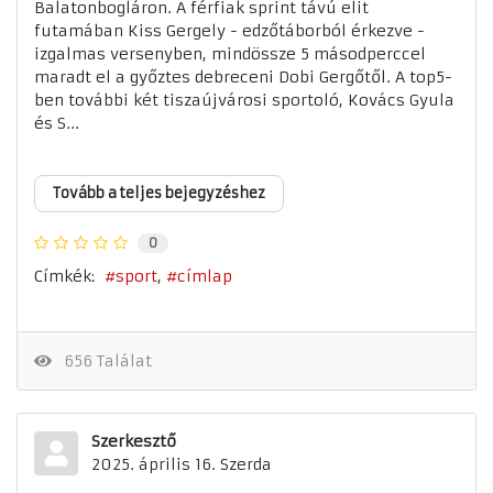
Balatonbogláron. A férfiak sprint távú elit
futamában Kiss Gergely - edzőtáborból érkezve -
izgalmas versenyben, mindössze 5 másodperccel
maradt el a győztes debreceni Dobi Gergőtől. A top5-
ben további két tiszaújvárosi sportoló, Kovács Gyula
és S...
Tovább a teljes bejegyzéshez
0
Címkék:
sport
címlap
656 Találat
Szerkesztő
2025. április 16. Szerda