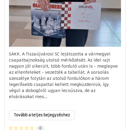
SAKK. A Tiszaújvárosi SC lejátszotta a vármegyei
csapatbajnokság utolsó mérkőzését. Az idei rajt
nagyon jól sikerült, több forduló után is - meglepve
az ellenfeleket - vezették a tabellát. A sorsolás
szeszélye folytán az utolsó fordulókon a három
legerősebb csapattal kellett megküzdeniük, így
végül a dobogóról ugyan lecsúszva, de az
elvárásokat mes...
Tovább a teljes bejegyzéshez
0