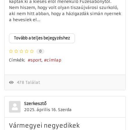
kaptak ki a kiesés elől menekülő Füzesabonytól.
Nem hiszem, hogy volt olyan tiszaújvárosi szurkoló,
aki nem hitt abban, hogy a házigazdák simán nyernek
a hevesiek el...
Tovább a teljes bejegyzéshez
0
Címkék:
sport
címlap
478 Találat
Szerkesztő
2025. április 16. Szerda
Vármegyei negyedikek