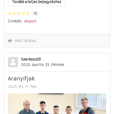
Tovább a teljes bejegyzéshez
0
Címkék:
sport
640 Találat
Szerkesztő
2025. április 25. Péntek
Aranyifjak
2025. év
17. hét