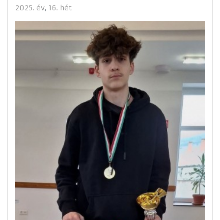
2025. év
16. hét