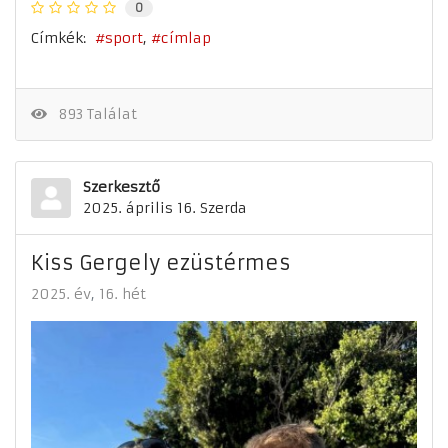
0
Címkék:
sport
címlap
893 Találat
Szerkesztő
2025. április 16. Szerda
Kiss Gergely ezüstérmes
2025. év
16. hét