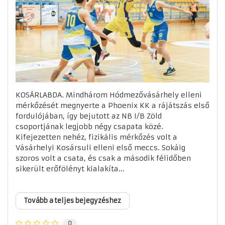
KOSÁRLABDA. Mindhárom Hódmezővásárhely elleni
mérkőzését megnyerte a Phoenix KK a rájátszás első
fordulójában, így bejutott az NB I/B Zöld
csoportjának legjobb négy csapata közé.
Kifejezetten nehéz, fizikális mérkőzés volt a
Vásárhelyi Kosársuli elleni első meccs. Sokáig
szoros volt a csata, és csak a második félidőben
sikerült erőfölényt kialakíta...
Tovább a teljes bejegyzéshez
0