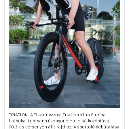
TRIATLON. A Tiszaújvárosi Triatlon Klub Európa-
bajnoka, Lehmann Csongor élete első középtávú,
70.3-as versenyén állt rajthoz. A sportoló debütálása