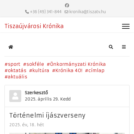
+36 (49) 341-844
kronika@tiszatv.hu
Tiszaújvárosi Krónika
Home
Search
sport
sokféle
Önkormányzati Krónika
oktatás
kultúra
Krónika 40!
címlap
aktuális
Szerkesztő
2025. április 29. Kedd
Történelmi íjászverseny
2025. év
18. hét