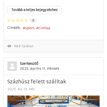
Tovább a teljes bejegyzéshez
0
Címkék:
sport
címlap
484 Találat
Szerkesztő
2025. április 11. Péntek
Százhúsz felett szálltak
2025. év
15. hét