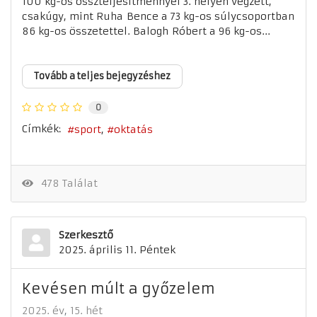
100 kg-os összteljesítménnyel 3. helyen végzett,
csakúgy, mint Ruha Bence a 73 kg-os súlycsoportban
86 kg-os összetettel. Balogh Róbert a 96 kg-os...
Tovább a teljes bejegyzéshez
0
Címkék:
sport
oktatás
478 Találat
Szerkesztő
2025. április 11. Péntek
Kevésen múlt a győzelem
2025. év
15. hét