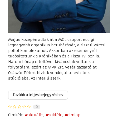
Május közepén adták át a MOL csoport eddigi
legnagyobb organikus beruházását, a tiszaújvárosi
poliol komplexumot. Akkoriban az eseményről
tudósítottunk a Krónikában és a Tisza TV-ben is.
Három hónap elteltével kíváncsiak voltunk a
folytatásra, ezért az MPK Zrt. vezérigazgatóját
Császár Pétert hívtuk vendégül televíziónk
stúdiójába. Az interjú szerk...
Tovább a teljes bejegyzéshez
0
Címkék:
aktuális
sokféle
címlap