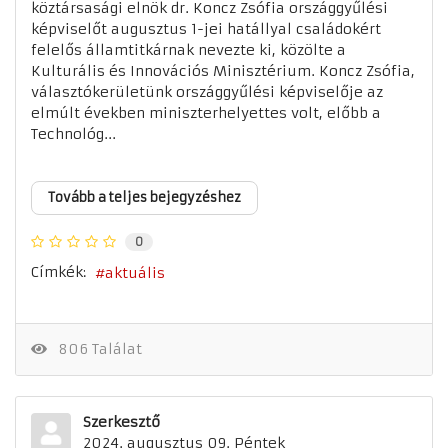
köztársasági elnök dr. Koncz Zsófia országgyűlési
képviselőt augusztus 1-jei hatállyal családokért
felelős államtitkárnak nevezte ki, közölte a
Kulturális és Innovációs Minisztérium. Koncz Zsófia,
választókerületünk országgyűlési képviselője az
elmúlt években miniszterhelyettes volt, előbb a
Technológ...
Tovább a teljes bejegyzéshez
0
Címkék:
aktuális
806 Találat
Szerkesztő
2024. augusztus 09. Péntek