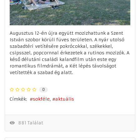
Augusztus 12-én újra együtt mozizhattunk a Szent
István szobor körüli füves területen. A nyár utolsó
szabadtéri vetítésére pokrócokkal, székekkel,
csipsszel, popcornnal érkezetek a rutinos mozizók. A
késő délutáni családi kalandfilm után este egy
romantikus filmdrámát, a Két lépés távolságot
vetítették a szabad ég alatt.
0
Címkék:
sokféle
aktuális
881 Találat