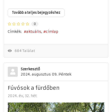
Tovább a teljes bejegyzéshez
0
Címkék:
aktuális
címlap
684 Találat
Szerkesztő
2024. augusztus 09. Péntek
Fúvósok a fürdőben
2024. év
32. hét