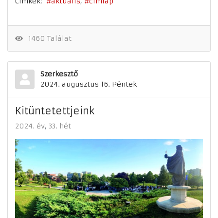
Címkék:
aktuális
címlap
1460 Találat
Szerkesztő
2024. augusztus 16. Péntek
Kitüntetettjeink
2024. év
33. hét