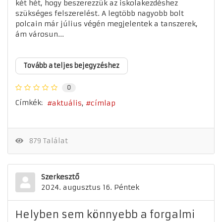
két hét, hogy beszerezzük az iskolakezdéshez
szükséges felszerelést. A legtöbb nagyobb bolt
polcain már július végén megjelentek a tanszerek,
ám városun...
Tovább a teljes bejegyzéshez
0
Címkék:
aktuális
címlap
879 Találat
Szerkesztő
2024. augusztus 16. Péntek
Helyben sem könnyebb a forgalmi