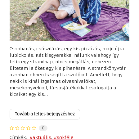
Csobbanás, csúszdázás, egy kis pizzázás, majd újra
lubickolás. Két kisgyerekkel nálunk valahogy így
telik egy strandnap, nincs megállás, nehezen
ültetem le őket egy kis pihenésre. A strandkönyvtár
azonban ebben is segíti a szülőket. Amellett, hogy
nekik is kínál izgalmas olvasnivalókat,
mesekönyvekkel, társasjátékokkal csalogatja a
kicsiket egy kis...
Tovább a teljes bejegyzéshez
0
Címkék:
aktuális
sokféle