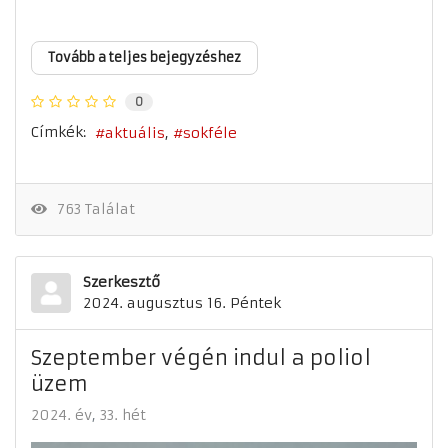
Tovább a teljes bejegyzéshez
0
Címkék:
aktuális
sokféle
763 Találat
Szerkesztő
2024. augusztus 16. Péntek
Szeptember végén indul a poliol
üzem
2024. év
33. hét