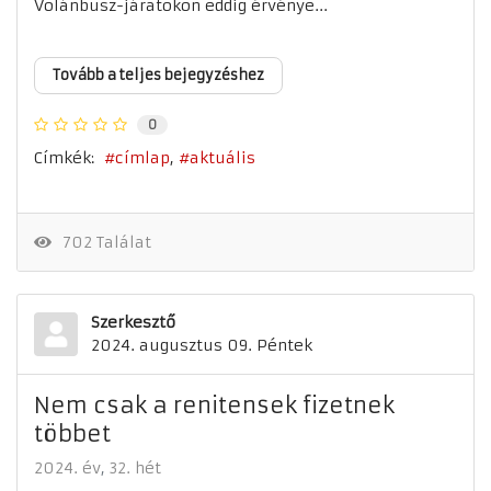
Volánbusz-járatokon eddig érvénye...
Tovább a teljes bejegyzéshez
0
Címkék:
címlap
aktuális
702 Találat
Szerkesztő
2024. augusztus 09. Péntek
Nem csak a renitensek fizetnek
többet
2024. év
32. hét