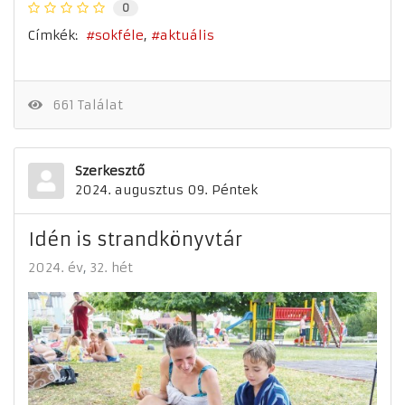
0
Címkék:
sokféle
aktuális
661 Találat
Szerkesztő
2024. augusztus 09. Péntek
Idén is strandkönyvtár
2024. év
32. hét