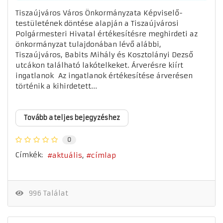
Tiszaújváros Város Önkormányzata Képviselő-
testületének döntése alapján a Tiszaújvárosi
Polgármesteri Hivatal értékesítésre meghirdeti az
önkormányzat tulajdonában lévő alábbi,
Tiszaújváros, Babits Mihály és Kosztolányi Dezső
utcákon található lakótelkeket. Árverésre kiírt
ingatlanok Az ingatlanok értékesítése árverésen
történik a kihirdetett...
Tovább a teljes bejegyzéshez
0
Címkék:
aktuális
címlap
996 Találat