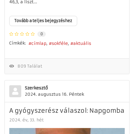
46,3, a liszt...
Tovább a teljes bejegyzéshez
0
Címkék:
címlap
sokféle
aktuális
809 Találat
Szerkesztő
2024. augusztus 16. Péntek
A gyógyszerész válaszol: Napgomba
2024. év
33. hét