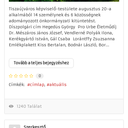
Tiszaújváros képviselő-testülete augusztus 20-a
alkalmából 14 személynek és 6 közösségnek
adományozott önkormányzati kitüntetést.
Díszpolgári cím Hegedüs György Pro Urbe Életműdíj
Dr. Mészáros János József, Vendlerné Polyák Ilona,
Kerékgyártó István, Gál Csaba Lorántffy Zsuzsanna
Emlékplakett Kiss Bertalan, Bodnár László, Bor...
Tovább a teljes bejegyzéshez
0
Címkék:
címlap
aktuális
1240 Találat
Szerkesztő