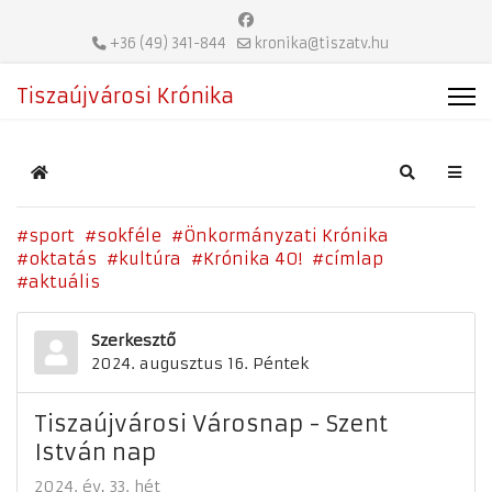
+36 (49) 341-844
kronika@tiszatv.hu
Tiszaújvárosi Krónika
Home
Search
sport
sokféle
Önkormányzati Krónika
oktatás
kultúra
Krónika 40!
címlap
aktuális
Szerkesztő
2024. augusztus 16. Péntek
Tiszaújvárosi Városnap - Szent
István nap
2024. év
33. hét