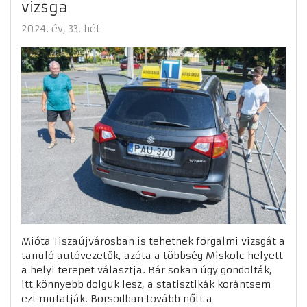
vizsga
2024. év
33. hét
Mióta Tiszaújvárosban is tehetnek forgalmi vizsgát a
tanuló autóvezetők, azóta a többség Miskolc helyett
a helyi terepet választja. Bár sokan úgy gondolták,
itt könnyebb dolguk lesz, a statisztikák korántsem
ezt mutatják. Borsodban tovább nőtt a