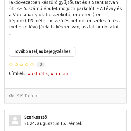
lakóövezetben készülő gyűjtőutat és a Szent István
út 13.-15. számú épület mögötti parkolót. - A Lévay és
a Vörösmarty utat összekötő területen (fenti
képünk) 113 méter hosszú és hét méter széles út és a
mellette lévő járda is készen van, aszfaltburkolatot
...
Tovább a teljes bejegyzéshez
0
Címkék:
aktuális
címlap
919 Találat
Szerkesztő
2024. augusztus 16. Péntek