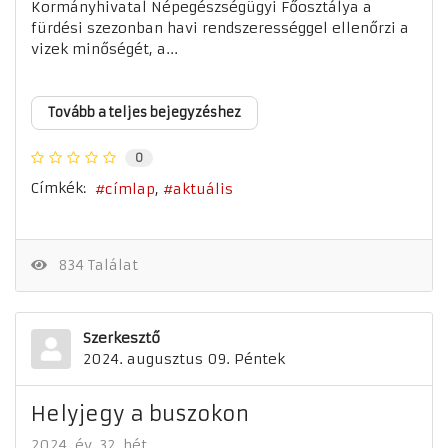
Kormányhivatal Népegészségügyi Főosztálya a
fürdési szezonban havi rendszerességgel ellenőrzi a
vizek minőségét, a...
Tovább a teljes bejegyzéshez
0
Címkék:
címlap
aktuális
834 Találat
Szerkesztő
2024. augusztus 09. Péntek
Helyjegy a buszokon
2024. év
32. hét