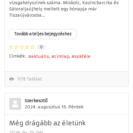
vizsgahelyszínek száma. Miskolc, Kazincbarcika és
Sátoraljaújhely mellett egy hónapja már
Tiszaújvárosba...
Tovább a teljes bejegyzéshez
0
Címkék:
aktuális
címlap
sokféle
1178 Találat
Szerkesztő
2024. augusztus 16. Péntek
Még drágább az életünk
2024. év
33. hét