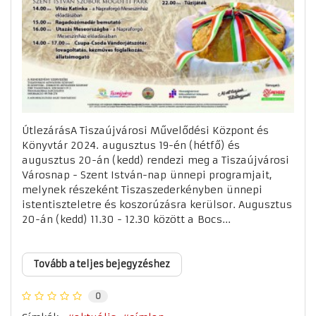
ÚtlezárásA Tiszaújvárosi Művelődési Központ és
Könyvtár 2024. augusztus 19-én (hétfő) és
augusztus 20-án (kedd) rendezi meg a Tiszaújvárosi
Városnap - Szent István-nap ünnepi programjait,
melynek részeként Tiszaszederkényben ünnepi
istentiszteletre és koszorúzásra kerülsor. Augusztus
20-án (kedd) 11.30 - 12.30 között a Bocs...
Tovább a teljes bejegyzéshez
0