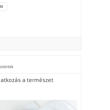
ez
sütörtök
atkozás a természet