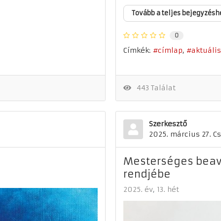
Tovább a teljes bejegyzésh
0
Címkék:
címlap
aktuális
443 Találat
Szerkesztő
2025. március 27. C
Mesterséges beav
rendjébe
2025. év
13. hét