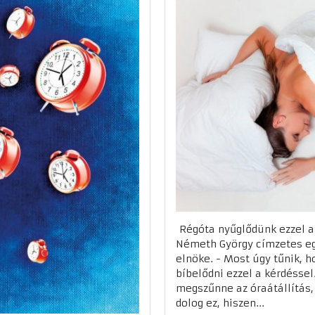
Régóta nyűglődünk ezzel az
Németh György címzetes eg
elnöke. - Most úgy tűnik, 
bíbelődni ezzel a kérdéssel
megszűnne az óraátállítás,
dolog ez, hiszen...