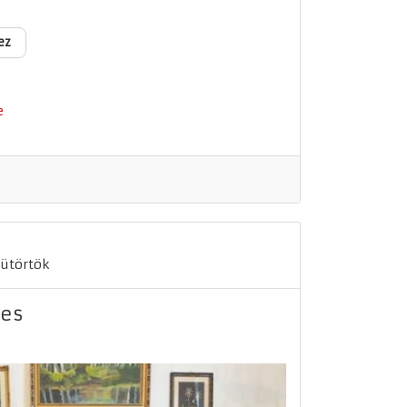
ez
e
sütörtök
ves