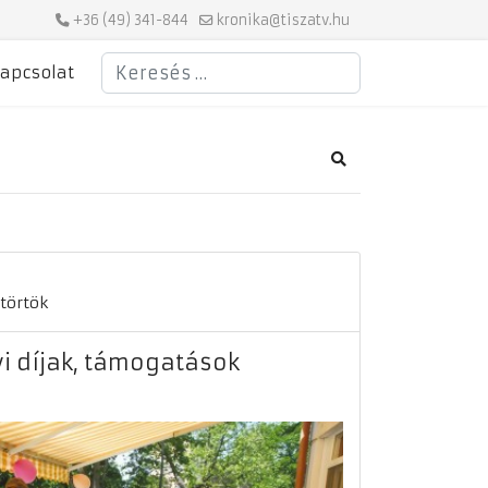
+36 (49) 341-844
kronika@tiszatv.hu
Keresés
apcsolat
Search
ütörtök
 díjak, támogatások