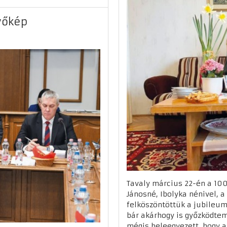
övőkép
Tavaly március 22-én a 100
Jánosné, Ibolyka nénivel, a
felköszöntöttük a jubileum
bár akárhogy is győzködtem
mégis beleegyezett, hogy 