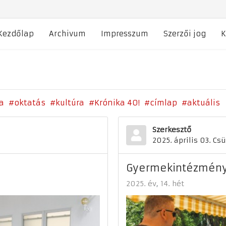
Kezdőlap
Archivum
Impresszum
Szerzői jog
K
a
oktatás
kultúra
Krónika 40!
címlap
aktuális
Szerkesztő
2025. április 03. Cs
Gyermekintézményi
2025. év
14. hét