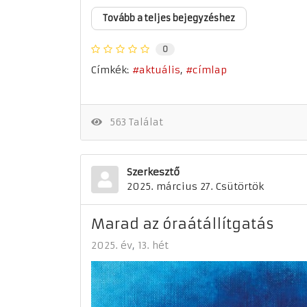
Tovább a teljes bejegyzéshez
0
Címkék:
aktuális
címlap
563 Találat
Szerkesztő
2025. március 27. Csütörtök
Marad az óraátállítgatás
2025. év
13. hét