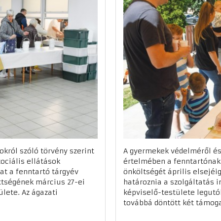
sokról szóló törvény szerint
A gyermekek védelméről és
ociális ellátások
értelmében a fenntartónak 
jat a fenntartó tárgyév
önköltségét április elsejéi
zettségének március 27-ei
határoznia a szolgáltatás i
lete. Az ágazati
képviselő-testülete legutób
továbbá döntött két támogat