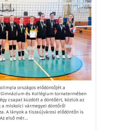
olimpia országos elődöntőjét a
ef Gimnázium és Kollégium tornatermében
égy csapat küzdött a döntőért, köztük az
k a miskolci vármegyei döntőről
. A lányok a tiszaújvárosi elődöntőn is
z első mér...