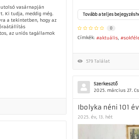
 utolsó vasárnapján
t. Ki tudja, meddig még.
Tovább a teljes bejegyzésh
ra a tekintetben, hogy az
óraátállítás
0
tos, az uniós tagállamok
Címkék:
aktuális
sokfél
579 Találat
Szerkesztő
2025. március 27. C
Ibolyka néni 101 é
2025. év
13. hét