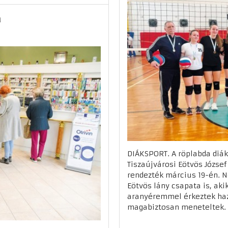
a
DIÁKSPORT. A röplabda diák
Tiszaújvárosi Eötvös Józs
rendezték március 19-én. N
Eötvös lány csapata is, aki
aranyéremmel érkeztek haza
magabiztosan meneteltek. A