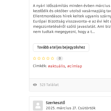
A nyári időszámítás minden évben március
kezdődik és október utolsó vasárnapjáig tar
Ellentmondásos hírek keltek ugyanis szárny
Európai Bizottság visszavonta-e az évi két 
megszüntetéséről szóló javaslatát. Ami biz
nem tudtak megegyezni, hogy a t...
Tovább a teljes bejegyzéshez
0
Címkék:
aktuális
címlap
523 Találat
Szerkesztő
2025. március 27. Csütörtök