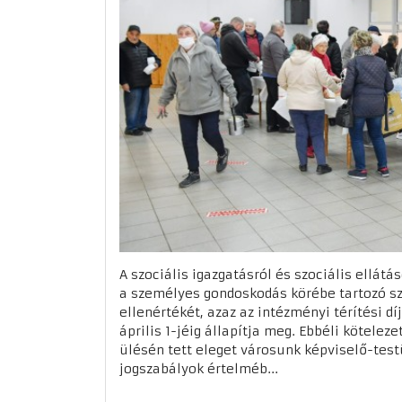
A szociális igazgatásról és szociális ellátá
a személyes gondoskodás körébe tartozó sz
ellenértékét, azaz az intézményi térítési dí
április 1-jéig állapítja meg. Ebbéli kötele
ülésén tett eleget városunk képviselő-testü
jogszabályok értelméb...