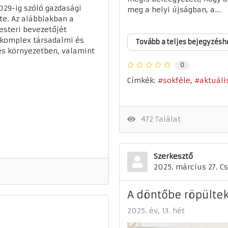
029-ig szóló gazdasági
meg a helyi újságban, a...
te. Az alábbiakban a
steri bevezetőjét
 komplex társadalmi és
Tovább a teljes bejegyzésh
és környezetben, valamint
0
Címkék:
sokféle
aktuáli
472 Találat
Szerkesztő
2025. március 27. C
A döntőbe röpülte
2025. év
13. hét