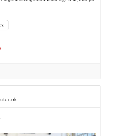
ez
s
sütörtök
k