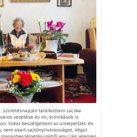
. születésnapján találkoztam Laczka
 város vezetése és mi, krónikások is
on. Sokat beszélgettem az ünnepelttel, és
, nem akart sajtónyilvánosságot. Végül
a magánbeszélgetésünkből egy cikk jelenjen