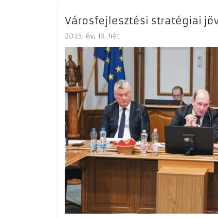
Városfejlesztési stratégiai j
2025. év
13. hét