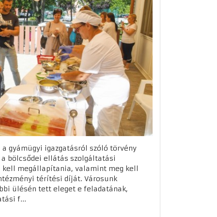
 a gyámügyi igazgatásról szóló törvény
a bölcsődei ellátás szolgáltatási
g kell megállapítania, valamint meg kell
ntézményi térítési díját. Városunk
bi ülésén tett eleget e feladatának,
ási f...