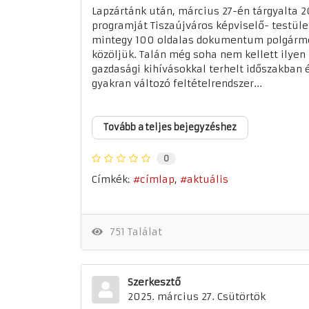
Lapzártánk után, március 27-én tárgyalta 2
programját Tiszaújváros képviselő- testüle
mintegy 100 oldalas dokumentum polgárme
közöljük. Talán még soha nem kellett ilyen
gazdasági kihívásokkal terhelt időszakban 
gyakran változó feltételrendszer...
Tovább a teljes bejegyzéshez
0
Címkék:
címlap
aktuális
751 Találat
Szerkesztő
2025. március 27. Csütörtök