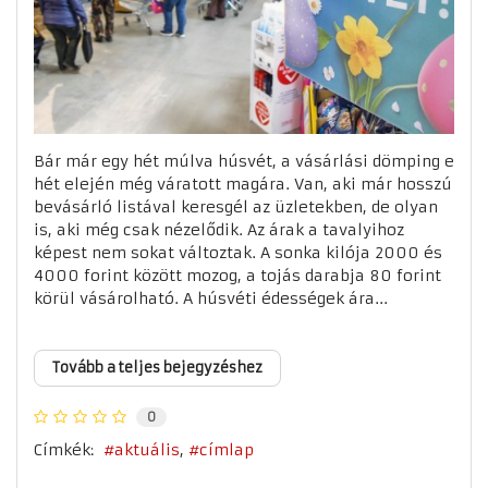
Bár már egy hét múlva húsvét, a vásárlási dömping e
hét elején még váratott magára. Van, aki már hosszú
bevásárló listával keresgél az üzletekben, de olyan
is, aki még csak nézelődik. Az árak a tavalyihoz
képest nem sokat változtak. A sonka kilója 2000 és
4000 forint között mozog, a tojás darabja 80 forint
körül vásárolható. A húsvéti édességek ára...
Tovább a teljes bejegyzéshez
0
Címkék:
aktuális
címlap