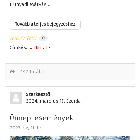
Hunyadi Mátyás...
Tovább a teljes bejegyzéshez
0
Címkék:
aktuális
1442 Találat
Szerkesztő
2024. március 13. Szerda
Ünnepi események
2023. év
11. hét