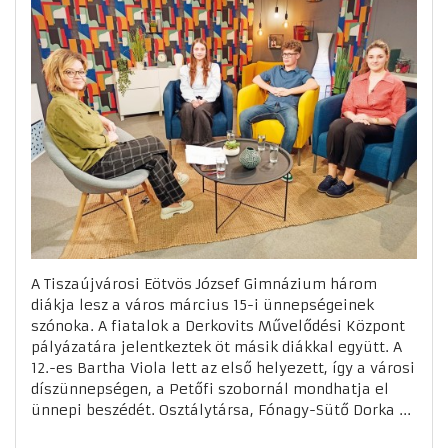
A Tiszaújvárosi Eötvös József Gimnázium három
diákja lesz a város március 15-i ünnepségeinek
szónoka. A fiatalok a Derkovits Művelődési Központ
pályázatára jelentkeztek öt másik diákkal együtt. A
12.-es Bartha Viola lett az első helyezett, így a városi
díszünnepségen, a Petőfi szobornál mondhatja el
ünnepi beszédét. Osztálytársa, Fónagy-Sütő Dorka ...