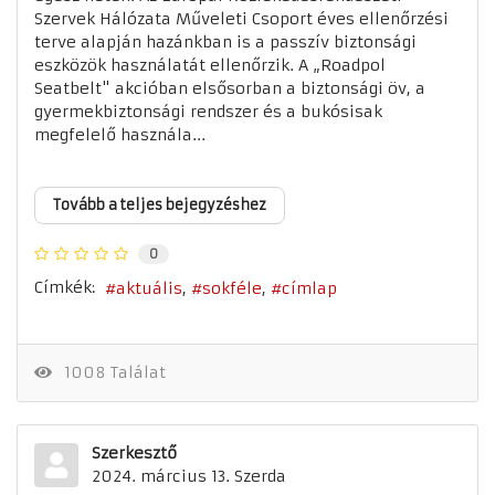
Szervek Hálózata Műveleti Csoport éves ellenőrzési
terve alapján hazánkban is a passzív biztonsági
eszközök használatát ellenőrzik. A „Roadpol
Seatbelt" akcióban elsősorban a biztonsági öv, a
gyermekbiztonsági rendszer és a bukósisak
megfelelő használa...
Tovább a teljes bejegyzéshez
0
Címkék:
aktuális
sokféle
címlap
1008 Találat
Szerkesztő
2024. március 13. Szerda