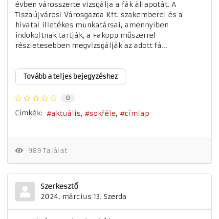
évben városszerte vizsgálja a fák állapotát. A
Tiszaújvárosi Városgazda Kft. szakemberei és a
hivatal illetékes munkatársai, amennyiben
indokoltnak tartják, a Fakopp műszerrel
részletesebben megvizsgálják az adott fá...
Tovább a teljes bejegyzéshez
0
Címkék:
aktuális
sokféle
címlap
989 Találat
Szerkesztő
2024. március 13. Szerda