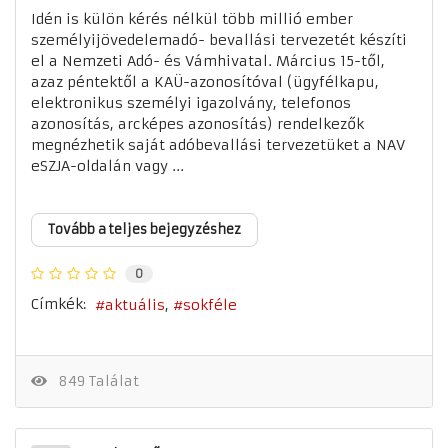
Idén is külön kérés nélkül több millió ember
személyijövedelemadó- bevallási tervezetét készíti
el a Nemzeti Adó- és Vámhivatal. Március 15-től,
azaz péntektől a KAÜ-azonosítóval (ügyfélkapu,
elektronikus személyi igazolvány, telefonos
azonosítás, arcképes azonosítás) rendelkezők
megnézhetik saját adóbevallási tervezetüket a NAV
eSZJA-oldalán vagy ...
Tovább a teljes bejegyzéshez
0
Címkék:
aktuális
sokféle
849 Találat