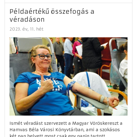
Példaértékű összefogás a
véradáson
2023. év
11. hét
Ismét véradást szervezett a Magyar Vöröskereszt a
Hamvas Béla Városi Könyvtárban, ami a szokásos
két nap helyett most csak egy napig tartott.