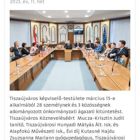
2023. év
11. hét
Tiszaújváros képviselő-testülete március 15-e
alkalmából 28 személynek és 3 közösségnek
adományozott önkormányzati ágazati kitüntetést.
Tiszaújváros Közneveléséért Mucza-Krisztin Judit
tanító, Tiszaújvárosi Hunyadi Mátyás Ált. Isk. és
Alapfokú Művészeti Isk., Évi díj Kutasné Hajdu
Zsuzsanna Mariann gyógypedagógus, Tiszaújvárosi