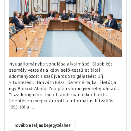
Nyugállományba vonulása alkalmából újabb két
személy vette át a képviselő-testület által
adományozott Tiszaújváros Szolgálatáért Díj
kitüntetést. Horváth Géza Józsefné dajka Életútja
egy Borsod-Abaúj-Zemplén vármegyei településről,
Tiszadorogmáról indult, amit már akkoriban is
jelentősen meghatározott a református hitvallás.
1993-tól a ...
Tovább a teljes bejegyzéshez