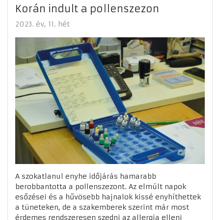
Korán indult a pollenszezon
2023. év
11. hét
A szokatlanul enyhe időjárás hamarabb
berobbantotta a pollenszezont. Az elmúlt napok
esőzései és a hűvösebb hajnalok kissé enyhíthettek
a tüneteken, de a szakemberek szerint már most
érdemes rendszeresen szedni az allergia elleni