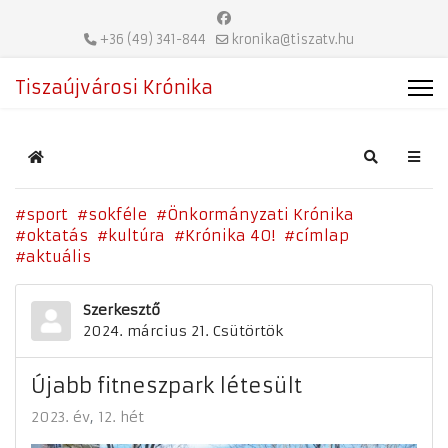
+36 (49) 341-844
kronika@tiszatv.hu
Tiszaújvárosi Krónika
Home
Search
sport
sokféle
Önkormányzati Krónika
oktatás
kultúra
Krónika 40!
címlap
aktuális
Szerkesztő
2024. március 21. Csütörtök
Újabb fitneszpark létesült
2023. év
12. hét