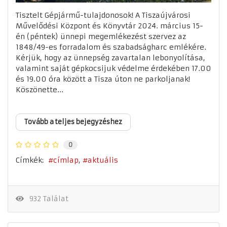
Tisztelt Gépjármű-tulajdonosok! A Tiszaújvárosi
Művelődési Központ és Könyvtár 2024. március 15-
én (péntek) ünnepi megemlékezést szervez az
1848/49-es forradalom és szabadságharc emlékére.
Kérjük, hogy az ünnepség zavartalan lebonyolítása,
valamint saját gépkocsijuk védelme érdekében 17.00
és 19.00 óra között a Tisza úton ne parkoljanak!
Köszönette...
Tovább a teljes bejegyzéshez
0
Címkék:
címlap
aktuális
932 Találat