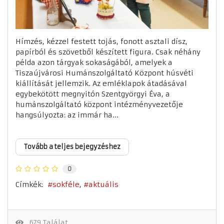
Hímzés, kézzel festett tojás, fonott asztali dísz,
papírból és szövetből készített figura. Csak néhány
példa azon tárgyak sokaságából, amelyek a
Tiszaújvárosi Humánszolgáltató Központ húsvéti
kiállítását jellemzik. Az emléklapok átadásával
egybekötött megnyitón Szentgyörgyi Éva, a
humánszolgáltató központ intézményvezetője
hangsúlyozta: az immár ha...
Tovább a teljes bejegyzéshez
0
Címkék:
sokféle
aktuális
679 Találat