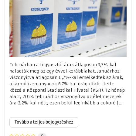
Februárban a fogyasztói árak átlagosan 3,7%-kal
haladták meg az egy évvel korábbiakat. Januárhoz
viszonyítva átlagosan 0,7%-kal emelkedtek az árak,
a járműüzemanyagok 6,7%-kal drágultak - tette
közzé a Központi Statisztikai Hivatal (KSH). 12 hónap
alatt, 2023. februárhoz viszonyítva az élelmiszerek
ára 2,2%-kal nőtt, ezen belül leginkább a cukoré (...
Tovább a teljes bejegyzéshez
0