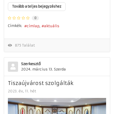
Tovább a teljes bejegyzéshez
0
Címkék:
címlap
aktuális
875 Találat
Szerkesztő
2024. március 13. Szerda
Tiszaújvárost szolgálták
2023. év
11. hét