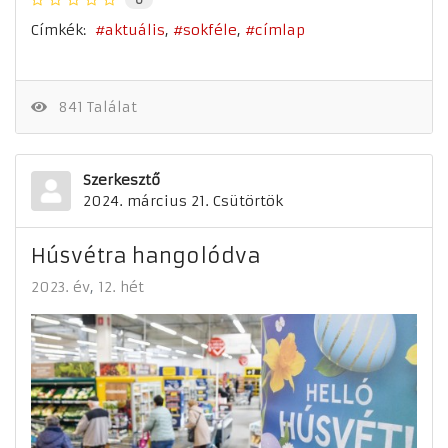
Címkék:
aktuális
sokféle
címlap
841 Találat
Szerkesztő
2024. március 21. Csütörtök
Húsvétra hangolódva
2023. év
12. hét