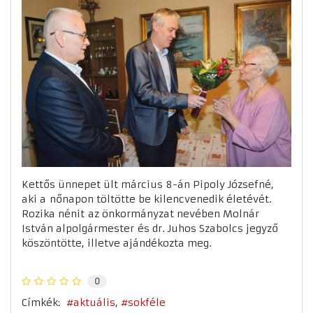
Kettős ünnepet ült március 8-án Pipoly Józsefné,
aki a nőnapon töltötte be kilencvenedik életévét.
Rozika nénit az önkormányzat nevében Molnár
István alpolgármester és dr. Juhos Szabolcs jegyző
köszöntötte, illetve ajándékozta meg.
0
Címkék:
aktuális
sokféle