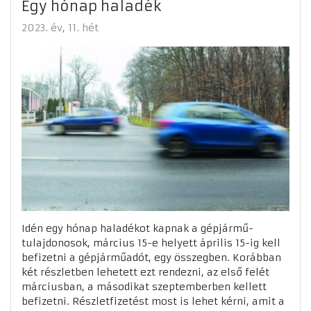
Egy hónap haladék
2023. év
11. hét
Idén egy hónap haladékot kapnak a gépjármű-
tulajdonosok, március 15-e helyett április 15-ig kell
befizetni a gépjárműadót, egy összegben. Korábban
két részletben lehetett ezt rendezni, az első felét
márciusban, a másodikat szeptemberben kellett
befizetni. Részletfizetést most is lehet kérni, amit a