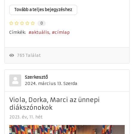
Tovább a teljes bejegyzéshez
0
Címkék:
aktuális
címlap
765 Találat
Szerkesztő
2024. március 13. Szerda
Viola, Dorka, Marci az ünnepi
diákszónokok
2023. év
11. hét