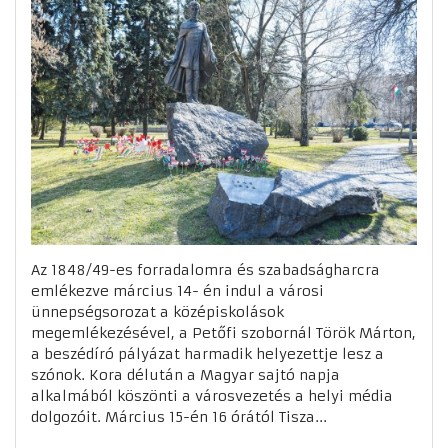
Az 1848/49-es forradalomra és szabadságharcra
emlékezve március 14- én indul a városi
ünnepségsorozat a középiskolások
megemlékezésével, a Petőfi szobornál Török Márton,
a beszédíró pályázat harmadik helyezettje lesz a
szónok. Kora délután a Magyar sajtó napja
alkalmából köszönti a városvezetés a helyi média
dolgozóit. Március 15-én 16 órától Tisza...