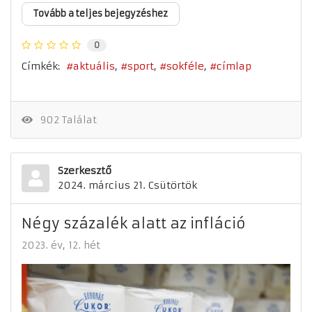
Tovább a teljes bejegyzéshez
0
Címkék:
aktuális
sport
sokféle
címlap
902 Találat
Szerkesztő
2024. március 21. Csütörtök
Négy százalék alatt az infláció
2023. év
12. hét