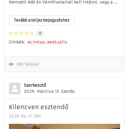
Nemzeti Adó és Vámhivatalnál kell intézni, vagy a ...
Tovább a teljes bejegyzéshez
0
Címkék:
címlap
aktuális
993 Találat
Szerkesztő
2024. március 13. Szerda
Kilencven esztendő
2023. év
11. hét