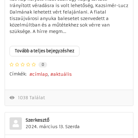
Irányított véradásra is volt lehetőség, Kazsimér-Lucz
Dalmának lehetett vért felajánlani. A fiatal
tiszaújvárosi anyuka balesetet szenvedett a
közelmúltban és a műtétekhez sok vérre van
szüksége. A hírre megm...
Tovább a teljes bejegyzéshez
0
Címkék:
címlap
aktuális
1038 Találat
Szerkesztő
2024. március 13. Szerda