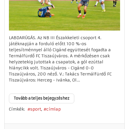
LABDARÚGÁS. Az NB III Északkeleti csoport 4.
játéknapján a forduló előtt 100 %-os
teljesítménnyel álló Cigánd együttesét fogadta a
Termálfürdő FC Tiszaújváros. A mérkőzésen csak
helyzetekig jutottak a csapatok, a gól ezúttal
hiánycikk volt. Tiszaújváros - Cigánd 0-0
Tiszaújváros, 200 néző. V.: Takács Termálfürdő FC
Tiszaújváros: Herceg - Ivánka, Ol...
Tovább a teljes bejegyzéshez
Címkék:
sport
címlap