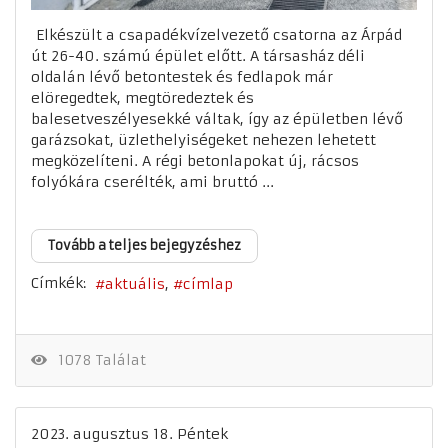
Elkészült a csapadékvízelvezető csatorna az Árpád
út 26-40. számú épület előtt. A társasház déli
oldalán lévő betontestek és fedlapok már
elöregedtek, megtöredeztek és
balesetveszélyesekké váltak, így az épületben lévő
garázsokat, üzlethelyiségeket nehezen lehetett
megközelíteni. A régi betonlapokat új, rácsos
folyókára cserélték, ami bruttó ...
Tovább a teljes bejegyzéshez
Címkék:
aktuális
címlap
1078 Találat
2023. augusztus 18. Péntek