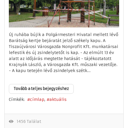
Új ruhába bújik a Polgármesteri Hivatal mellett lévő
Barátság kertje bejáratát jelző székely kapu. A
Tiszaújvárosi Városgazda Nonprofit Kft. munkatársai
lefestik és új zsindelytetőt is kap. - Az elmúlt 13 év
alatt az időjárás megtette hatását - tájékoztatott
Krajnyák László, a Városgazda Kft. műszaki vezetője.
- A kapu tetején lévő zsindelyek szétk...
Tovább a teljes bejegyzéshez
Címkék:
címlap
aktuális
1456 Találat