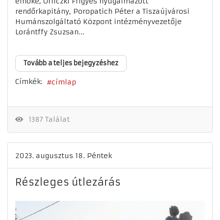
elnöke, Orliczki Frigyes nyugalmazott
rendőrkapitány, Poropatich Péter a Tiszaújvárosi
Humánszolgáltató Központ intézményvezetője
Lorántffy Zsuzsan...
Tovább a teljes bejegyzéshez
Címkék:
címlap
1387 Találat
2023. augusztus 18. Péntek
Részleges útlezárás