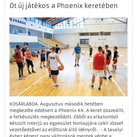
Öt új játékos a Phoenix keretében
KOSÁRLABDA. Augusztus második hetében
megkezdte edzéseit a Phoenix KK. A keret összeállt,
a felkészülés megkezdődött. Ebből az alkalomból
készült interjú az egyesület honlapjára Lekli József
vezetőedzővel az előttünk álló idényről. - A tavalyi
évhez képest nagy változások mentek végbe a