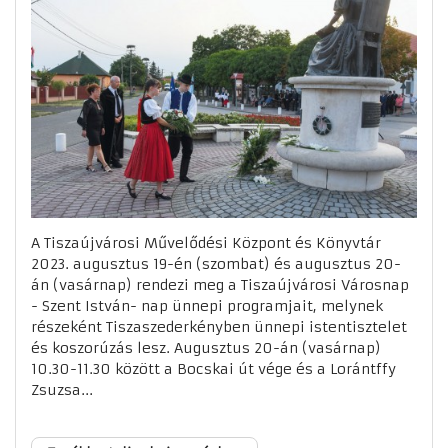
A Tiszaújvárosi Művelődési Központ és Könyvtár
2023. augusztus 19-én (szombat) és augusztus 20-
án (vasárnap) rendezi meg a Tiszaújvárosi Városnap
- Szent István- nap ünnepi programjait, melynek
részeként Tiszaszederkényben ünnepi istentisztelet
és koszorúzás lesz. Augusztus 20-án (vasárnap)
10.30-11.30 között a Bocskai út vége és a Lorántffy
Zsuzsa...