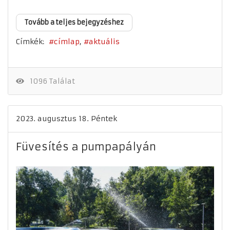
Tovább a teljes bejegyzéshez
Címkék:
címlap
aktuális
1096 Találat
2023. augusztus 18. Péntek
Füvesítés a pumpapályán