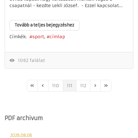
csapatnál - kezdte Lekli József. - Ezzel kapcsolat...
Tovább a teljes bejegyzéshez
Címkék:
sport
címlap
1062 Találat
110
111
112
First Page
Previous Page
Next Page
Last Page
PDF archivum
2026.08.06