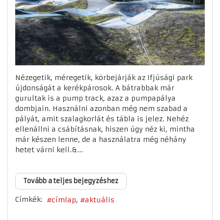
Nézegetik, méregetik, körbejárják az Ifjúsági park
újdonságát a kerékpárosok. A bátrabbak már
gurultak is a pump track, azaz a pumpapálya
dombjain. Használni azonban még nem szabad a
pályát, amit szalagkorlát és tábla is jelez. Nehéz
ellenállni a csábításnak, hiszen úgy néz ki, mintha
már készen lenne, de a használatra még néhány
hetet várni kell.&...
Tovább a teljes bejegyzéshez
Címkék:
címlap
aktuális