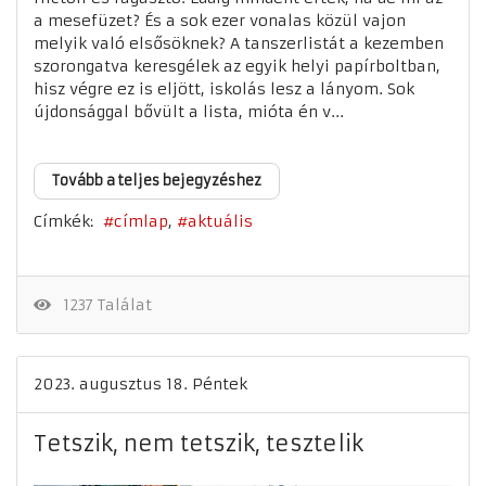
a mesefüzet? És a sok ezer vonalas közül vajon
melyik való elsősöknek? A tanszerlistát a kezemben
szorongatva keresgélek az egyik helyi papírboltban,
hisz végre ez is eljött, iskolás lesz a lányom. Sok
újdonsággal bővült a lista, mióta én v...
Tovább a teljes bejegyzéshez
Címkék:
címlap
aktuális
1237 Találat
2023. augusztus 18. Péntek
Tetszik, nem tetszik, tesztelik