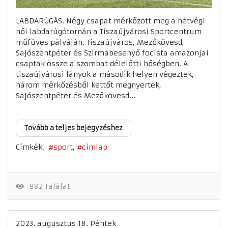
LABDARÚGÁS. Négy csapat mérkőzött meg a hétvégi
női labdarúgótornán a Tiszaújvárosi Sportcentrum
műfüves pályáján. Tiszaújváros, Mezőkövesd,
Sajószentpéter és Szirmabesenyő focista amazonjai
csaptak össze a szombat délelőtti hőségben. A
tiszaújvárosi lányok a második helyen végeztek,
három mérkőzésből kettőt megnyertek,
Sajószentpéter és Mezőkövesd...
Tovább a teljes bejegyzéshez
Címkék:
sport
címlap
982 Találat
2023. augusztus 18. Péntek