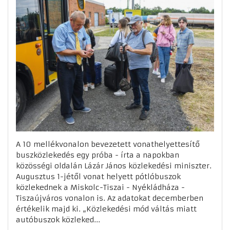
A 10 mellékvonalon bevezetett vonathelyettesítő
buszközlekedés egy próba - írta a napokban
közösségi oldalán Lázár János közlekedési miniszter.
Augusztus 1-jétől vonat helyett pótlóbuszok
közlekednek a Miskolc-Tiszai - Nyékládháza -
Tiszaújváros vonalon is. Az adatokat decemberben
értékelik majd ki. „Közlekedési mód váltás miatt
autóbuszok közleked...