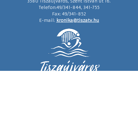
3580 Tiszaújváros, Szent István út 16.
Telefon:49/341-844, 341-755
Fax: 49/341-852
E-mail:
kronika@tiszatv.hu
Kiadó:
Tiszaújváros Polgármesteri Hivatala
Felelős kiadó:
dr. Juhos Szabocs jegyző
Impresszum
Adatkezelési tájékoztató
Adatkezelési hozzájáruló nyilatkozat