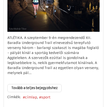
ATLÉTIKA. A szeptember 9-én megrendezendő XII.
Baradla Underground Trail elnevezésű terepfutó
verseny három - barlangi szakaszt is magába foglaló
- pályát kínál a sportág kedvelői számára
Aggteleken. A szervezők ezúttal is gondolnak a
legkisebbekre is, nekik gyermekfutamot kínálnak. A
Baradla Underground Trail az egyetlen olyan verseny,
melynek pál...
Tovább a teljes bejegyzéshez
Címkék:
címlap
sport