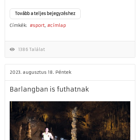
Tovább a teljes bejegyzéshez
Címkék:
sport
címlap
1386 Találat
2023. augusztus 18. Péntek
Barlangban is futhatnak