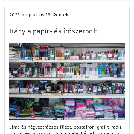
2023. augusztus 18. Péntek
Irány a papír- és írószerbolt!
Sima és négyzetrácsos füzet, postairon, grafit, radír,
filctoll és ragasztó. Eddig mindent értek, na de mi az