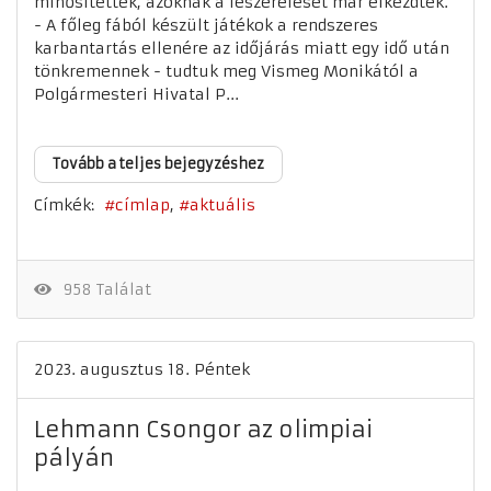
minősítettek, azoknak a leszerelését már elkezdték.
- A főleg fából készült játékok a rendszeres
karbantartás ellenére az időjárás miatt egy idő után
tönkremennek - tudtuk meg Vismeg Monikától a
Polgármesteri Hivatal P...
Tovább a teljes bejegyzéshez
Címkék:
címlap
aktuális
958 Találat
2023. augusztus 18. Péntek
Lehmann Csongor az olimpiai
pályán