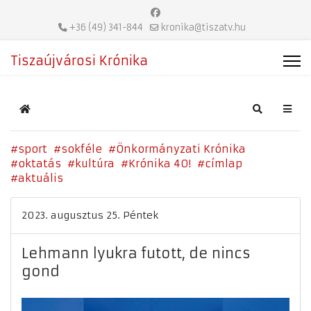
+36 (49) 341-844
kronika@tiszatv.hu
Tiszaújvárosi Krónika
Home
Search
sport
sokféle
Önkormányzati Krónika
oktatás
kultúra
Krónika 40!
címlap
aktuális
2023. augusztus 25. Péntek
Lehmann lyukra futott, de nincs
gond