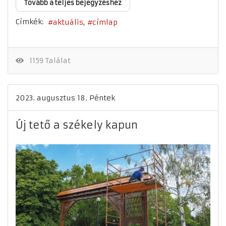
Tovább a teljes bejegyzéshez
Címkék:
aktuális
címlap
1159 Találat
2023. augusztus 18. Péntek
Új tető a székely kapun