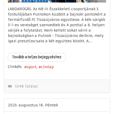
LABDARÚGÁS. Az NB III Északkeleti csoportjának 3.
fordulójában Putnokon küzdött a bajnoki pontokért a
Termálfürdő FC Tiszaújváros együttese. A kék-sárgák
3-1-es vereséget szenvedtek és 4 ponttal a 8. helyen
várják a folytatást. Nem kellett sokat várni a
bajnokságban a Putnok - Tiszaújváros derbire, mely
igazi presztízscsata a két együttes között. A...
Tovább a teljes bejegyzéshez
Címkék:
sport
címlap
1048 Találat
2023. augusztus 18. Péntek