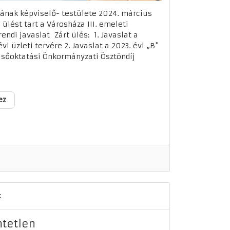
ának képviselő- testülete 2024. március
 ülést tart a Városháza III. emeleti
ndi javaslat Zárt ülés: 1. Javaslat a
vi üzleti tervére 2. Javaslat a 2023. évi „B"
lsőoktatási Önkormányzati Ösztöndíj
ez
k
ntetlen