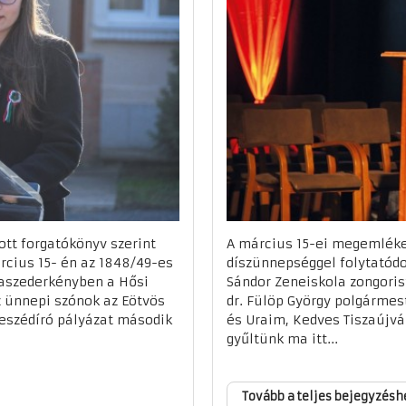
tt forgatókönyv szerint
A március 15-ei megemléke
cius 15- én az 1848/49-es
díszünnepséggel folytatódot
zaszederkényben a Hősi
Sándor Zeneiskola zongori
 ünnepi szónok az Eötvös
dr. Fülöp György polgármes
beszédíró pályázat második
és Uraim, Kedves Tiszaújvár
gyűltünk ma itt...
Tovább a teljes bejegyzésh