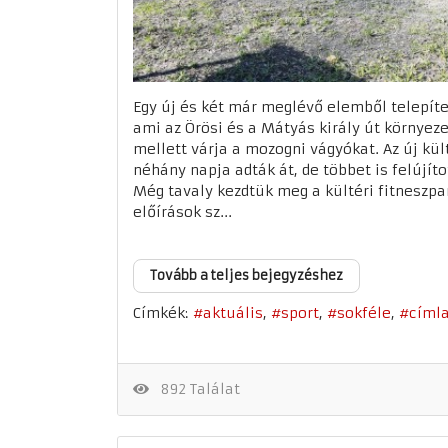
Egy új és két már meglévő elemből telepítet
ami az Örösi és a Mátyás király út környeze
mellett várja a mozogni vágyókat. Az új kül
néhány napja adták át, de többet is felújíto
Még tavaly kezdtük meg a kültéri fitneszp
előírások sz...
Tovább a teljes bejegyzéshez
Címkék:
aktuális
sport
sokféle
címl
892 Találat