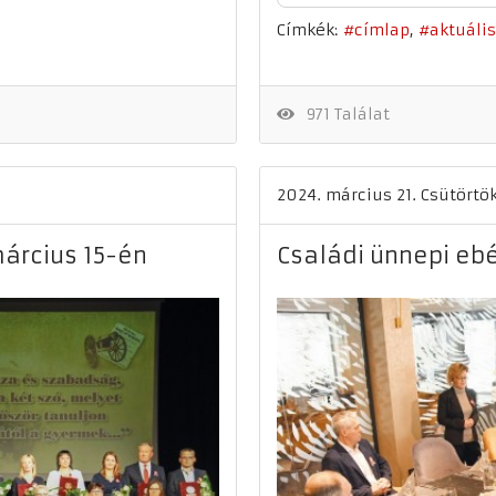
Címkék:
címlap
aktuális
971 Találat
2024. március 21. Csütörtö
árcius 15-én
Családi ünnepi eb