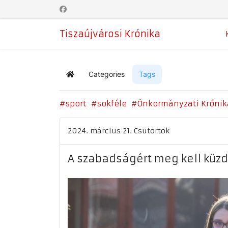
Tiszaújvárosi Krónika
Categories
Tags
Home
sport
sokféle
Önkormányzati Krónik
2024. március 21. Csütörtök
A szabadságért meg kell küz