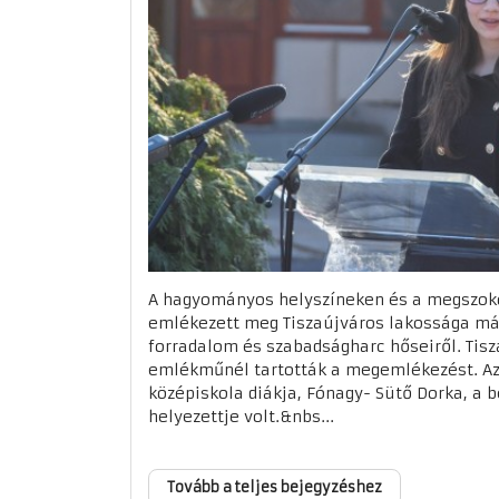
A hagyományos helyszíneken és a megszoko
emlékezett meg Tiszaújváros lakossága már
forradalom és szabadságharc hőseiről. Tis
emlékműnél tartották a megemlékezést. Az
középiskola diákja, Fónagy- Sütő Dorka, a 
helyezettje volt.&nbs...
Tovább a teljes bejegyzéshez