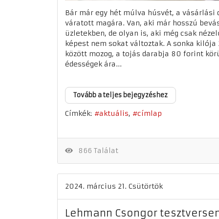
Bár már egy hét múlva húsvét, a vásárlási
váratott magára. Van, aki már hosszú bevás
üzletekben, de olyan is, aki még csak nézel
képest nem sokat változtak. A sonka kilój
között mozog, a tojás darabja 80 forint kör
édességek ára...
Tovább a teljes bejegyzéshez
Címkék:
aktuális
címlap
866 Találat
2024. március 21. Csütörtök
Lehmann Csongor tesztversen