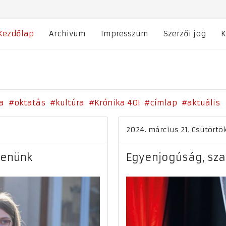
Kezdőlap
Archivum
Impresszum
Szerzői jog
K
a
oktatás
kultúra
Krónika 40!
címlap
aktuális
2024. március 21. Csütörtö
denünk
Egyenjogúság, sz