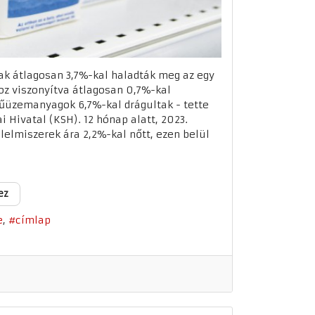
ak átlagosan 3,7%-kal haladták meg az egy
oz viszonyítva átlagosan 0,7%-kal
űüzemanyagok 6,7%-kal drágultak - tette
i Hivatal (KSH). 12 hónap alatt, 2023.
lelmiszerek ára 2,2%-kal nőtt, ezen belül
ez
e
címlap