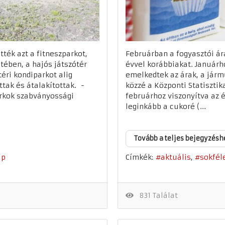
ték azt a fitneszparkot,
Februárban a fogyasztói ár
tében, a hajós játszótér
évvel korábbiakat. Januárh
téri kondiparkot alig
emelkedtek az árak, a járm
ttak és átalakítottak. -
közzé a Központi Statisztika
arkok szabványossági
februárhoz viszonyítva az é
leginkább a cukoré (...
Tovább a teljes bejegyzésh
Címkék:
ap
aktuális
sokfél
831 Találat