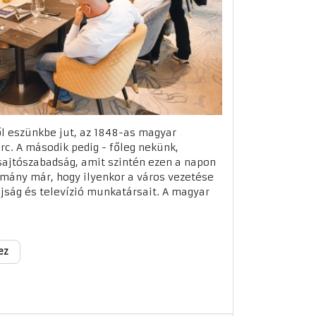
ől eszünkbe jut, az 1848-as magyar
c. A második pedig - főleg nekünk,
ajtószabadság, amit szintén ezen a napon
omány már, hogy ilyenkor a város vezetése
újság és televízió munkatársait. A magyar
ez