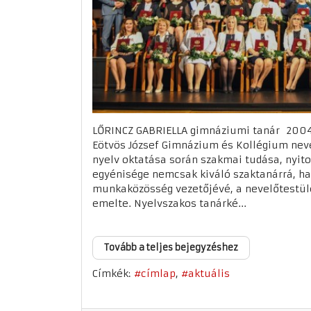
LŐRINCZ GABRIELLA gimnáziumi tanár 2004-t
Eötvös József Gimnázium és Kollégium neve
nyelv oktatása során szakmai tudása, nyito
egyénisége nemcsak kiváló szaktanárrá, h
munkaközösség vezetőjévé, a nevelőtestül
emelte. Nyelvszakos tanárké...
Tovább a teljes bejegyzéshez
Címkék:
címlap
aktuális