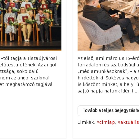
ől tagja a Tiszaújvárosi
Az első, ami március 15-ér
lőtestületének. Az angol
forradalom és szabadsághar
ttsága, sokoldalú
„médiamunkásoknak", - a s
anem az angol szakmai
hirdettek ki. Sokéves hagy
et meghatározó tagjává
is köszönt minket, a helyi 
sajtó napja nálunk idén i...
Tovább a teljes bejegyzésh
Címkék:
címlap
aktuális