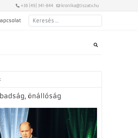
+36 (49) 341-844
kronika@tiszatv.hu
Keresés
apcsolat
Search
k
abadság, önállóság