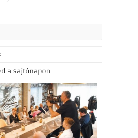
k
éd a sajtónapon