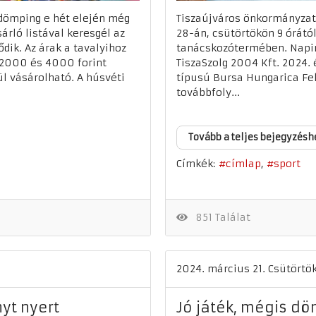
 dömping e hét elején még
Tiszaújváros önkormányzat
árló listával keresgél az
28-án, csütörtökön 9 órától
ődik. Az árak a tavalyihoz
tanácskozótermében. Napire
a 2000 és 4000 forint
TiszaSzolg 2004 Kft. 2024. é
ül vásárolható. A húsvéti
típusú Bursa Hungarica Fe
továbbfoly...
Tovább a teljes bejegyzésh
Címkék:
címlap
sport
851 Találat
2024. március 21. Csütörtö
yt nyert
Jó játék, mégis dö