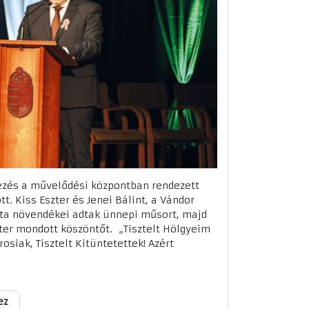
zés a művelődési központban rendezett
t. Kiss Eszter és Jenei Bálint, a Vándor
sta növendékei adtak ünnepi műsort, majd
ter mondott köszöntőt. „Tisztelt Hölgyeim
osiak, Tisztelt Kitüntetettek! Azért
ez