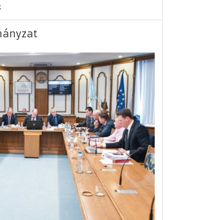
k
mányzat