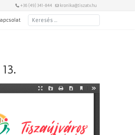
+36 (49) 341-844
kronika@tiszatv.hu
Keresés
apcsolat
 13.