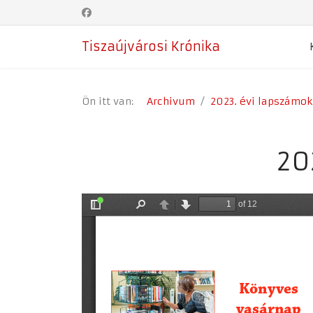
Tiszaújvárosi Krónika
Ön itt van:
Archivum
2023. évi lapszámo
202