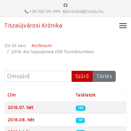
+36 (49) 341-844
kronika@tiszatv.hu
Tiszaújvárosi Krónika
Ön itt van:
Archivum
2016. évi lapszámok PDF formátumban
Címszűrő
Szűrő
Törlés
Cím
Találatok
Cikkek
2016.07. hét
198
2016.08. hét
197