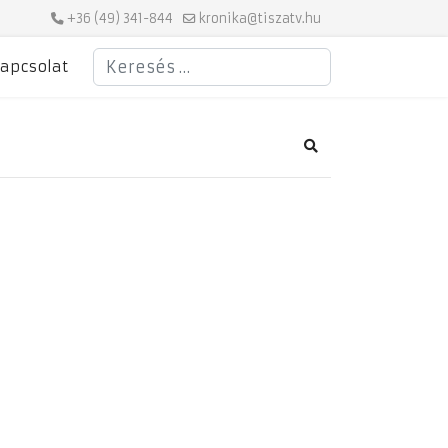
+36 (49) 341-844
kronika@tiszatv.hu
Keresés
apcsolat
Search