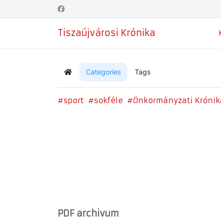
Tiszaújvárosi Krónika
Categories
Tags
Home
sport
sokféle
Önkormányzati Krónik
PDF archivum