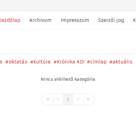
Kezdőlap
Archivum
Impresszum
Szerzői jog
K
a
oktatás
kultúra
Krónika 40!
címlap
aktuális
Nincs elérhető kategória
1
First Page
Previous Page
Next Page
Last Page