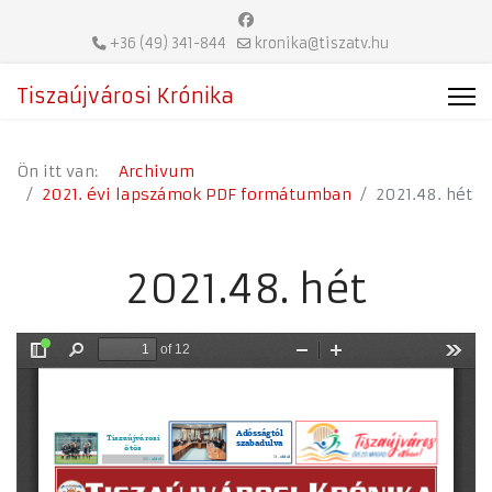
+36 (49) 341-844
kronika@tiszatv.hu
Tiszaújvárosi Krónika
Ön itt van:
Archivum
2021. évi lapszámok PDF formátumban
2021.48. hét
2021.48. hét