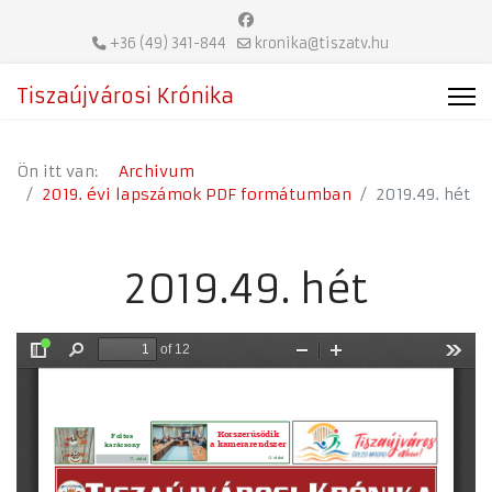
+36 (49) 341-844
kronika@tiszatv.hu
Tiszaújvárosi Krónika
Ön itt van:
Archivum
2019. évi lapszámok PDF formátumban
2019.49. hét
2019.49. hét